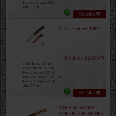
-Markolat anyaga: G10
-Súly: 169 g
Kosárba
C. JUL Herbertz 106011
Bruttó ár: 22.990 Ft
-Teljes hossz: 232 mm
-Penge hossz: 111 mm
-Penge anyag: AISI 420
-Penge keménység: 56 HRC
-Markolat: Tagayasan fa
-Súly: 227 g
Kosárba
CJH Herbertz FIXED
10000393 C350000393