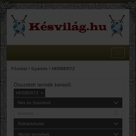
Toggle
navigatio
Főoldal
Gyártók
HERBERTZ
Összetett termék kereső:
HERBERTZ
×
Név és Számkód
Raktárkészlet
Akciós termékek