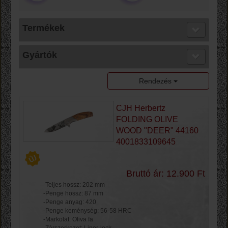
Termékek
Gyártók
Rendezés
CJH Herbertz
FOLDING OLIVE
WOOD "DEER" 44160
4001833109645
Bruttó ár: 12.900 Ft
-Teljes hossz: 202 mm
-Penge hossz: 87 mm
-Penge anyag: 420
-Penge keménység: 56-58 HRC
-Markolat: Oliva fa
-Zárszerkezet: Liner-lock