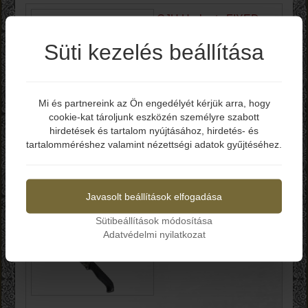
CJH Herbertz FIXED
CHEF CLEAVER
Süti kezelés beállítása
OUTDOOR 10000713
C350000713
Mi és partnereink az Ön engedélyét kérjük arra, hogy
Bruttó ár: 19.990 Ft
cookie-kat tároljunk eszközén személyre szabott
Elmúltál már 18 éves?
-Teljes hossz: 295 mm
hirdetések és tartalom nyújtásához, hirdetés- és
-Penge hossz: 169 mm
tartalomméréshez valamint nézettségi adatok gyűjtéséhez.
-Penge anyag: 1.4116 DIN
-Penge keménység: 56-58 HRC
Igen
Nem
-Markolat: Diófa
-Tok: Nylon
-Súly: 471 g
Javasolt beállítások elfogadása
Kosárba
Sütibeállítások módosítása
Adatvédelmi nyilatkozat
C.JUL Herbertz 530609