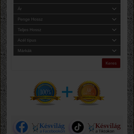
Ár
Penge Hossz
Teljes Hossz
Acél típus
Márkák
Keres