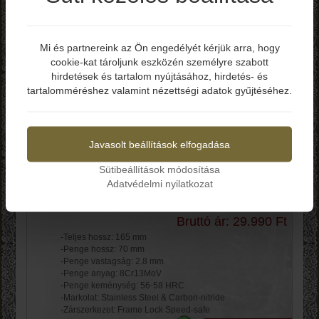
-Teljes hossz: 250 mm
-Penge hossz: 75 mm
-Penge anyag: 440
-Penge keménység: 56-58 HRC
Mi és partnereink az Ön engedélyét kérjük arra, hogy
-Markolat: Celluloid
cookie-kat tároljunk eszközén személyre szabott
Elmúltál már 18 éves?
-Zárszerkezet: Slip Joint
hirdetések és tartalom nyújtásához, hirdetés- és
-Súly: 52 g
tartalomméréshez valamint nézettségi adatok gyűjtéséhez.
Kosárba
Igen
Nem
Kershaw Cryo Hinderer
Javasolt beállítások elfogadása
Framelock AO
Sütibeállítások módosítása
KS1555TI
Adatvédelmi nyilatkozat
Bruttó ár: 29.990 Ft
-Teljes hossz: 165 mm
-Penge hossz: 70 mm
-Penge vastagság: 2.8 mm
-Penge anyag: 8Cr13MoV
-Penge keménység: 56-58 HRC
-Markolat: Stainless Steel & Carbon-nitride
-Zárszerkezet: Frame Lock Speed-safe