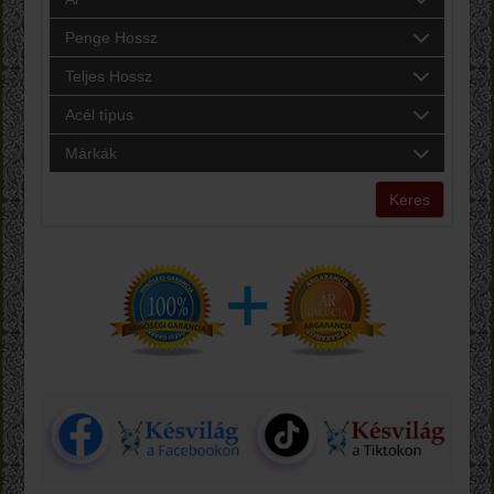
Penge Hossz
Teljes Hossz
Acél típus
Márkák
Keres