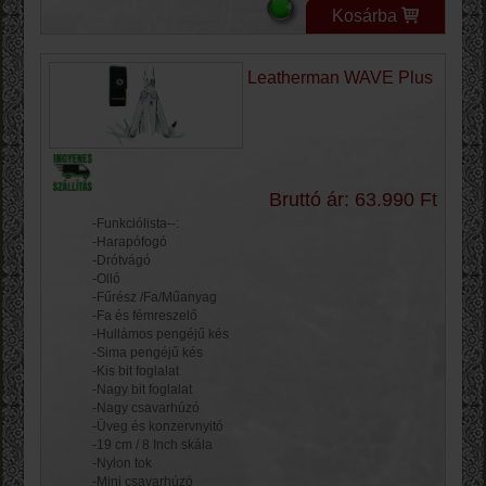
Kosárba
Leatherman WAVE Plus
Bruttó ár: 63.990 Ft
-Funkciólista--:
-Harapófogó
-Drótvágó
-Olló
-Fűrész /Fa/Műanyag
-Fa és fémreszelő
-Hullámos pengéjű kés
-Sima pengéjű kés
-Kis bit foglalat
-Nagy bit foglalat
-Nagy csavarhúzó
-Üveg és konzervnyitó
-19 cm / 8 Inch skála
-Nylon tok
-Mini csavarhúzó