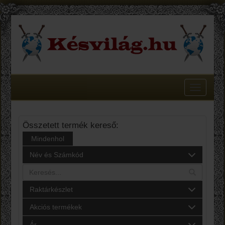
Toggle
navigatio
Összetett termék kereső:
Mindenhol
Név és Számkód
Raktárkészlet
Akciós termékek
Ár