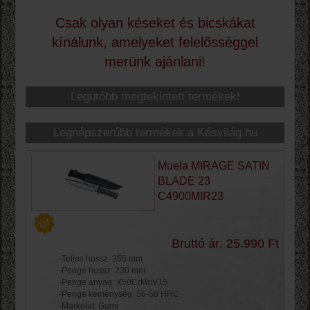
Csak olyan késeket és bicskákat
kínálunk, amelyeket felelősséggel
merünk ajánlani!
Legutóbb megtekintett termékek!
Legnépszerűbb termékek a Késvilág.hu
webáruházban!
Muela MIRAGE SATIN
BLADE 23
C4900MIR23
Bruttó ár: 25.990 Ft
-Teljes hossz: 355 mm
-Penge hossz: 230 mm
-Penge anyag: X50CrMoV15
-Penge keménység: 56-58 HRC
-Markolat: Gumi