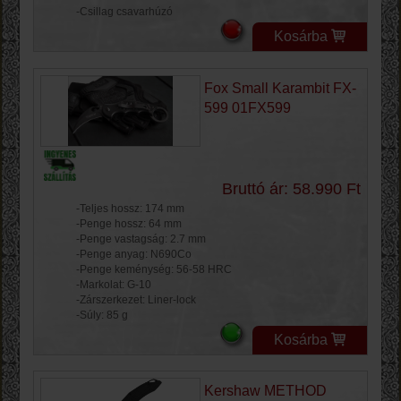
-Csillag csavarhúzó
Kosárba
Fox Small Karambit FX-
599 01FX599
Bruttó ár: 58.990 Ft
-Teljes hossz: 174 mm
-Penge hossz: 64 mm
-Penge vastagság: 2.7 mm
-Penge anyag: N690Co
-Penge keménység: 56-58 HRC
-Markolat: G-10
-Zárszerkezet: Liner-lock
-Súly: 85 g
Kosárba
Kershaw METHOD