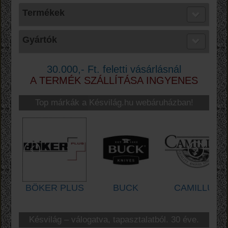
Termékek
Gyártók
30.000,- Ft. feletti vásárlásnál
A TERMÉK SZÁLLÍTÁSA INGYENES
Top márkák a Késvilág.hu webáruházban!
BÖKER PLUS
BUCK
CAMILLUS
M
Késvilág – válogatva, tapasztalatból. 30 éve.