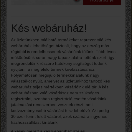
Kés webáruház!
Az üzletünkben található termékeket reprezentáló kés
webáruház lehetőséget biztosít, hogy az ország más
régióból is rendelhessenek vásárlóink tőlünk. Több éves
működésünk során nagy tapasztalatra tettünk szert, így
megrendelőink részére hatékony segítséget tudunk
nyújtani, a megfelelő termék kiválasztásához.
Folyamatosan megújuló termékkínálatunk nagy
választékot nyújt, amelyet az üzletünkhöz tartozó kés
webáruház teljes mértékben vásárlóink elé tár. A kés
webáruházban való vásárlásoz nem szükséges
regisztrálni, azonban regisztráció esetén vásárlóink
jutalmazási rendszerben vesznek részt, ami
kedvezményesebb vásárlást tesz lehetővé. Aki pedig
30 ezer forint felett vásárol, azok számára ingyenes
házhozszállítást kínálunk.
A kések mellett a kés webáruház széles