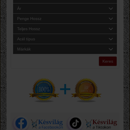
Ár
Penge Hossz
Teljes Hossz
Acél típus
Márkák
Keres