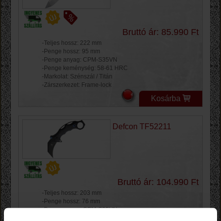
Bruttó ár: 85.990 Ft
-Teljes hossz: 222 mm
-Penge hossz: 95 mm
-Penge anyag: CPM-S35VN
-Penge keménység: 58-61 HRC
-Markolat: Szénszál / Titán
-Zárszerkezet: Frame-lock
Kosárba
Defcon TF52211
Bruttó ár: 104.990 Ft
-Teljes hossz: 203 mm
-Penge hossz: 76 mm
-Penge anyag: CPM-S35VN
-Penge keménység: 56-58 HRC