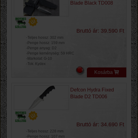
Blade Black TD008
Bruttó ár: 39.590 Ft
-Teljes hossz: 302 mm
-Penge hossz: 159 mm
-Penge anyag: D2
-Penge keménység: 59 HRC
-Markolat: G-10
-Tok: Kydex
Kosárba
Defcon Hydra Fixed
Blade D2 TD006
Bruttó ár: 34.690 Ft
-Teljes hossz: 228 mm
-Penge hossz: 107 mm