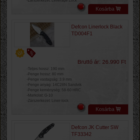
-Zárszerkezet: Leverage Lock
Kosárba
Defcon Linerlock Black
TD004F1
Bruttó ár: 26.990 Ft
-Teljes hossz: 190 mm
-Penge hossz: 80 mm
-Penge vastagság: 3.9 mm
-Penge anyag: 14C28N Sandvik
-Penge keménység: 58-60 HRC
-Markolat: G-10
-Zárszerkezet: Liner-lock
Kosárba
Defcon JK Cutter SW
TF33342