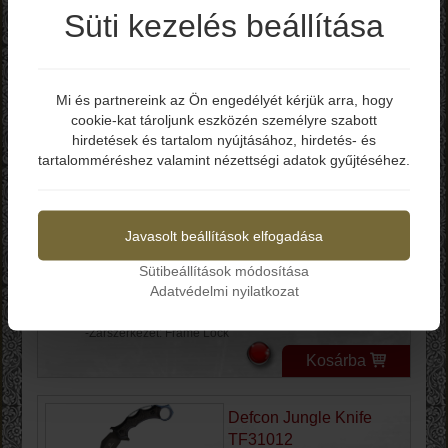
-Markolat: Titánium / Szénszál
Süti kezelés beállítása
-Zárszerkezet: Frame-lock
Kosárba
Mi és partnereink az Ön engedélyét kérjük arra, hogy
Defcon Valkyrie
cookie-kat tároljunk eszközén személyre szabott
Elmúltál már 18 éves?
TF9393
hirdetések és tartalom nyújtásához, hirdetés- és
tartalomméréshez valamint nézettségi adatok gyűjtéséhez.
Igen
Nem
Bruttó ár: 69.690 Ft
Javasolt beállítások elfogadása
-Teljes hossz: 180 mm
-Penge hossz: 76 mm
Sütibeállítások módosítása
-Penge anyag: M390
Adatvédelmi nyilatkozat
-Penge keménység: 57-59 HRC
-Markolat: Titánium / Szénszál
-Zárszerkezet: Frame Lock
Kosárba
Defcon Jungle Knife
TF31012