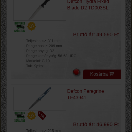
Defcon Hydra Fixed
Blade D2 TD003SL
Bruttó ár: 49.590 Ft
-Teljes hossz: 311 mm
-Penge hossz: 209 mm
-Penge anyag: D2
-Penge keménység: 56-58 HRC
-Markolat: G-10
-Tok: Kydex
Kosárba
Defcon Peregrine
TF43941
Bruttó ár: 46.990 Ft
-Teljes hossz: 215 mm