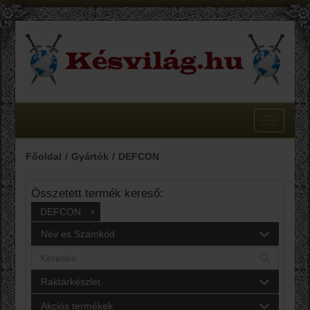
Toggle
navigatio
Főoldal
Gyártók
DEFCON
Összetett termék kereső:
DEFCON
×
Név és Számkód
Raktárkészlet
Akciós termékek