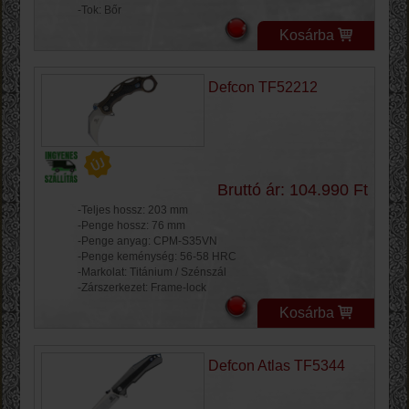
-Tok: Bőr
Kosárba
Defcon TF52212
Bruttó ár: 104.990 Ft
-Teljes hossz: 203 mm
-Penge hossz: 76 mm
-Penge anyag: CPM-S35VN
-Penge keménység: 56-58 HRC
-Markolat: Titánium / Szénszál
-Zárszerkezet: Frame-lock
Kosárba
Defcon Atlas TF5344