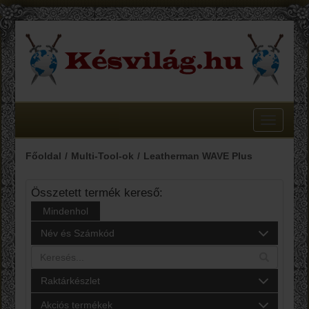
Toggle
navigatio
Főoldal
Multi-Tool-ok
Leatherman WAVE Plus
Összetett termék kereső:
Mindenhol
Név és Számkód
Raktárkészlet
Akciós termékek