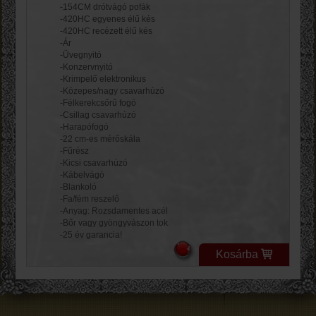
-154CM drótvágó pofák
-420HC egyenes élű kés
-420HC recézett élű kés
-Ár
-Üvegnyitó
-Konzervnyitó
-Krimpelő elektronikus
-Közepes/nagy csavarhúzó
-Félkerekcsőrű fogó
-Csillag csavarhúzó
-Harapófogó
-22 cm-es mérőskála
-Fűrész
-Kicsi csavarhúzó
-Kábelvágó
-Blankoló
-Fa/fém reszelő
-Anyag: Rozsdamentes acél
-Bőr vagy gyöngyvászon tok
-25 év garancia!
Kosárba