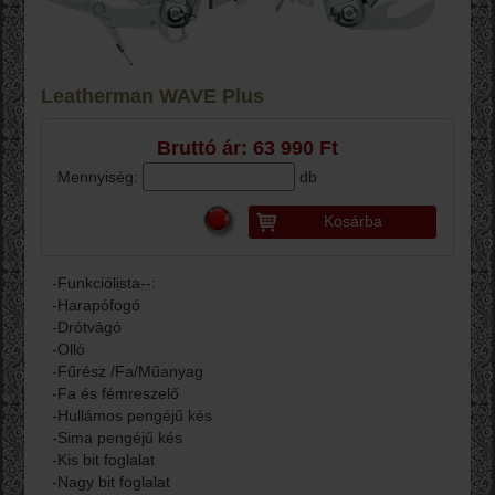
Leatherman WAVE Plus
Bruttó ár: 63 990 Ft
Mennyiség:
db
Kosárba
-Funkciólista--:
-Harapófogó
-Drótvágó
-Olló
-Fűrész /Fa/Műanyag
-Fa és fémreszelő
-Hullámos pengéjű kés
-Sima pengéjű kés
-Kis bit foglalat
-Nagy bit foglalat