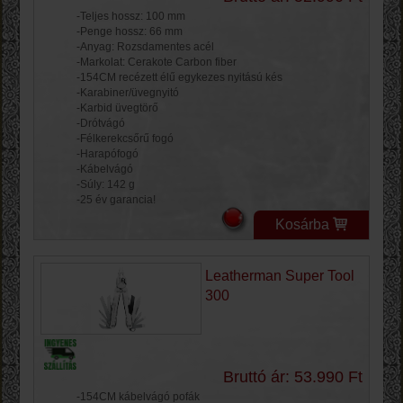
-Teljes hossz: 100 mm
-Penge hossz: 66 mm
-Anyag: Rozsdamentes acél
-Markolat: Cerakote Carbon fiber
-154CM recézett élű egykezes nyitású kés
-Karabiner/üvegnyitó
-Karbid üvegtörő
-Drótvágó
-Félkerekcsőrű fogó
-Harapófogó
-Kábelvágó
-Súly: 142 g
-25 év garancia!
Kosárba
Leatherman Super Tool
300
Bruttó ár: 53.990 Ft
-154CM kábelvágó pofák