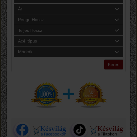
Ár
Penge Hossz
Teljes Hossz
Acél típus
Márkák
Keres