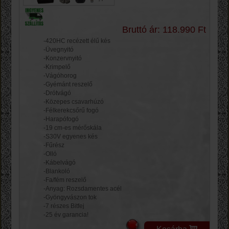
Bruttó ár: 118.990 Ft
-420HC recézett élű kés
-Üvegnyitó
-Konzervnyitó
-Krimpelő
-Vágóhorog
-Gyémánt reszelő
-Drótvágó
-Közepes csavarhúzó
-Félkerekcsőrű fogó
-Harapófogó
-19 cm-es mérőskála
-S30V egyenes kés
-Fűrész
-Olló
-Kábelvágó
-Blankoló
-Fa/fém reszelő
-Anyag: Rozsdamentes acél
-Gyöngyvászon tok
-7 részes Bitfej
-25 év garancia!