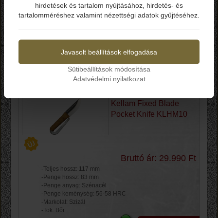
hirdetések és tartalom nyújtásához, hirdetés- és
tartalomméréshez valamint nézettségi adatok gyűjtéséhez.
Termékek
Igen
Nem
Gyártók
Javasolt beállítások elfogadása
Sütibeállítások módosítása
Rendezés
Adatvédelmi nyilatkozat
Kellam Fixed Blade
Pocket Knife KLHM10
Bruttó ár: 29.990 Ft
-Teljes hossz: 117 mm
-Penge hossz: 83 mm
-Penge anyag: Szénacél
-Penge keménység: 56-58 HRC
-Markolat: Szizál
-Tok: Bőr