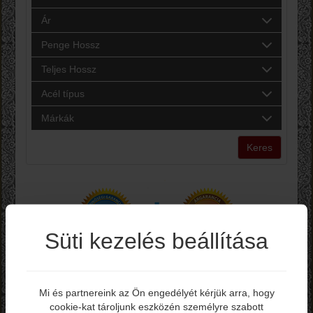
Ár
Penge Hossz
Teljes Hossz
Acél típus
Márkák
Keres
Süti kezelés beállítása
Mi és partnereink az Ön engedélyét kérjük arra, hogy
cookie-kat tároljunk eszközén személyre szabott
Elmúltál már 18 éves?