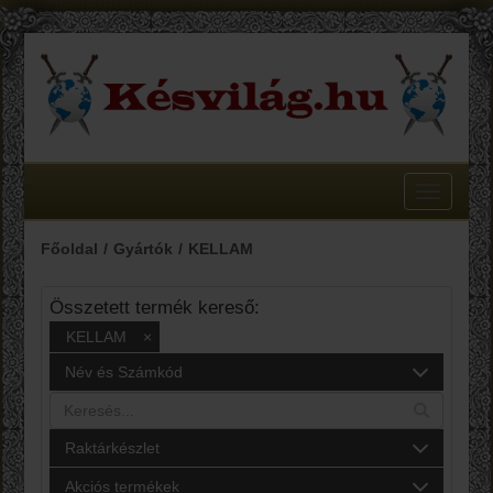
Toggle
navigatio
Főoldal
Gyártók
KELLAM
Összetett termék kereső:
KELLAM
×
Név és Számkód
Raktárkészlet
Akciós termékek