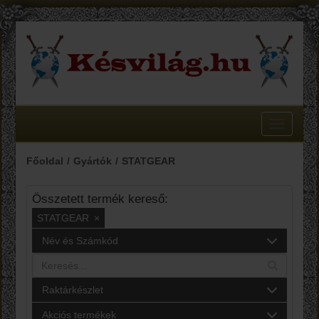
Toggle
navigatio
Főoldal
Gyártók
STATGEAR
Összetett termék kereső:
STATGEAR
×
Név és Számkód
Raktárkészlet
Akciós termékek