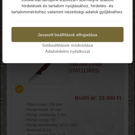
hirdetések és tartalom nyújtásához, hirdetés- és
tartalomméréshez valamint nézettségi adatok gyűjtéséhez.
Termékek
Igen
Nem
Gyártók
Javasolt beállítások elfogadása
Sütibeállítások módosítása
Rendezés
Adatvédelmi nyilatkozat
StatGear Ledge
STAT113RED
Bruttó ár: 19.990 Ft
-Teljes hossz: 156 mm
-Penge hossz: 64 mm
-Penge vastagság: 3 mm
-Penge anyag: D2
-Penge keménység: 60-61 HRC
-Markolat: G-10