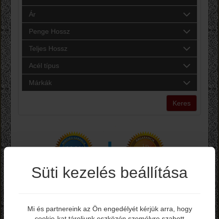
Ár
Penge Hossz
Teljes Hossz
Acél típus
Márkák
Keres
Süti kezelés beállítása
Mi és partnereink az Ön engedélyét kérjük arra, hogy
cookie-kat tároljunk eszközén személyre szabott
Elmúltál már 18 éves?