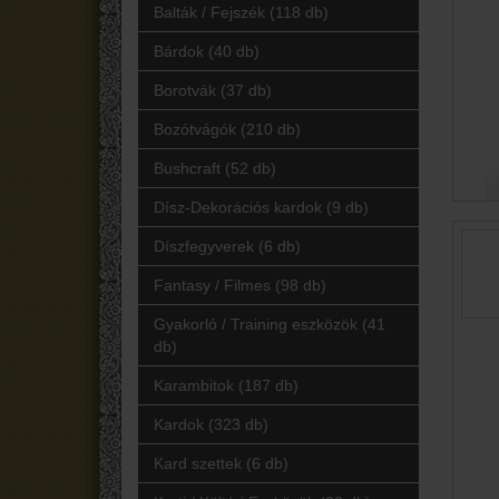
Balták / Fejszék (118 db)
Bárdok (40 db)
Borotvák (37 db)
Bozótvágók (210 db)
Bushcraft (52 db)
Dísz-Dekorációs kardok (9 db)
Díszfegyverek (6 db)
Fantasy / Filmes (98 db)
Gyakorló / Training eszközök (41
db)
Karambitok (187 db)
Kardok (323 db)
Kard szettek (6 db)