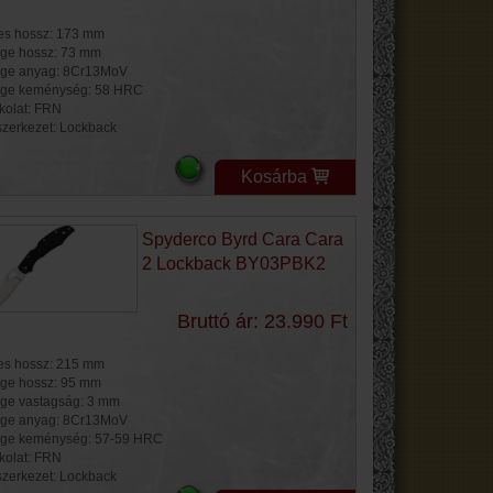
jes hossz: 173 mm
ge hossz: 73 mm
ge anyag: 8Cr13MoV
ge keménység: 58 HRC
kolat: FRN
szerkezet: Lockback
Kosárba
Spyderco Byrd Cara Cara
2 Lockback BY03PBK2
Bruttó ár: 23.990 Ft
jes hossz: 215 mm
ge hossz: 95 mm
ge vastagság: 3 mm
ge anyag: 8Cr13MoV
ge keménység: 57-59 HRC
kolat: FRN
szerkezet: Lockback