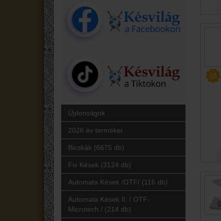
Újdonságok
2026 év termékei
Bicskák (6675 db)
Fix Kések (3124 db)
Automata Kések /OTF/ (116 db)
Automata Kések II. / OTF-
Microtech / (214 db)