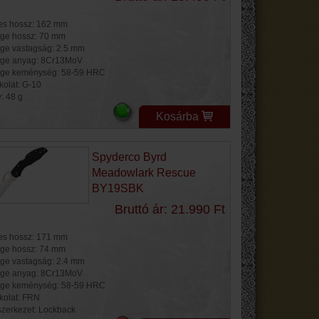
jes hossz: 162 mm
ge hossz: 70 mm
ge vastagság: 2.5 mm
ge anyag: 8Cr13MoV
ge keménység: 58-59 HRC
kolat: G-10
: 48 g
Kosárba
Spyderco Byrd
Meadowlark Rescue
BY19SBK
Bruttó ár: 21.990 Ft
jes hossz: 171 mm
ge hossz: 74 mm
ge vastagság: 2.4 mm
ge anyag: 8Cr13MoV
ge keménység: 58-59 HRC
kolat: FRN
szerkezet: Lockback