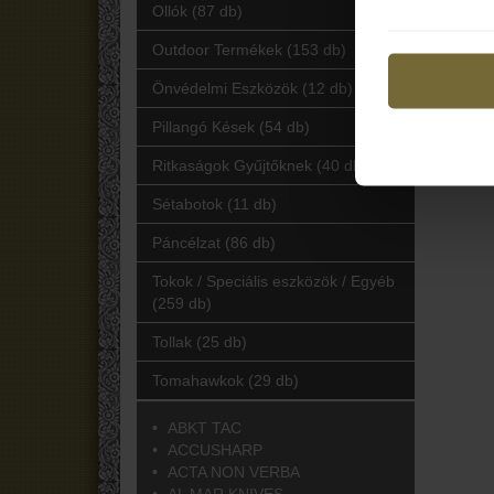
Ollók (87 db)
Outdoor Termékek (153 db)
Önvédelmi Eszközök (12 db)
Pillangó Kések (54 db)
Ritkaságok Gyűjtőknek (40 db)
Sétabotok (11 db)
Páncélzat (86 db)
Tokok / Speciális eszközök / Egyéb
(259 db)
Tollak (25 db)
Tomahawkok (29 db)
ABKT TAC
ACCUSHARP
ACTA NON VERBA