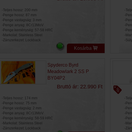
-Teljes hossz: 200 mm
-Tel
-Penge hossz: 87 mm
-Pen
-Penge vastagság: 3 mm
-Pen
-Penge anyag: 8Cr13MoV
-Pen
-Penge keménység: 57-58 HRC
-Pen
-Markolat: Stainless Steel
-Mar
-Zárszerkezet: Lockback
-Súly
Kosárba
Spyderco Byrd
Meadowlark 2 SS P
BY04P2
Bruttó ár: 22.990 Ft
-Teljes hossz: 174 mm
-Tel
-Penge hossz: 75 mm
-Pen
-Penge vastagság: 2 mm
-Pen
-Penge anyag: 8Cr13MoV
-Pen
-Penge keménység: 58-59 HRC
-Pen
-Markolat: Stainless Steel
-Mar
-Zárszerkezet: Lockback
-Zár