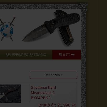
BELÉPÉS/REGISZTRÁCIÓ
0 FT
Rendezés
Spyderco Byrd
Meadowlark 2
BY04PBK2
Bruttó ár: 21.990 Ft