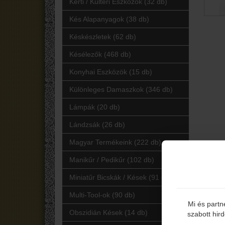
Kerti / Kültéri Eszközök (32 db)
Kés Alapanyagok (38 db)
Késkészletek (62 db)
Késélezők (468 db)
Konyhai Eszközök (15 db)
Különleges Damaszkok (346 db)
Lámpák (20 db)
Lándzsák (26 db)
Magyar Termékeink (222 db)
Manikűr / Pedikűr (102 db)
Miniatűr Bicskák / Kések (91 db)
Multi-Tool-ok (90 db)
Mi és partn
Obszidián Kések (14 db)
szabott hir