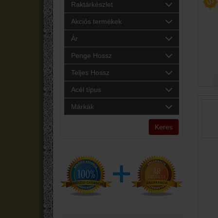
Raktárkészlet
Akciós termékek
Ár
Penge Hossz
Teljes Hossz
Acél típus
Márkák
Keres