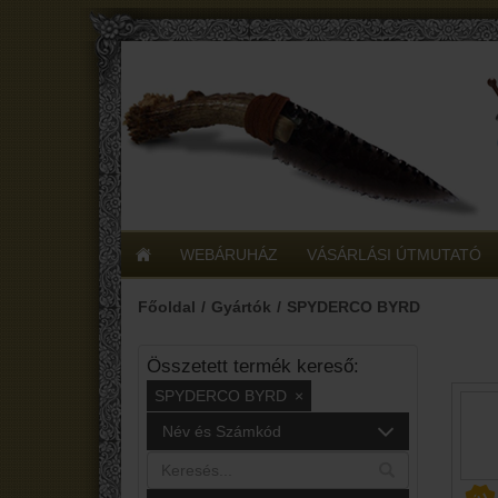
WEBÁRUHÁZ
VÁSÁRLÁSI ÚTMUTATÓ
Főoldal
Gyártók
SPYDERCO BYRD
Összetett termék kereső:
SPYDERCO BYRD
×
Név és Számkód