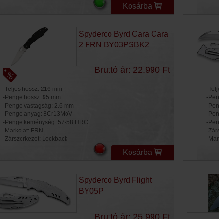
Kosárba
Spyderco Byrd Cara Cara
2 FRN BY03PSBK2
Bruttó ár: 22.990 Ft
-Teljes hossz: 216 mm
-Tel
-Penge hossz: 95 mm
-Pen
-Penge vastagság: 2.6 mm
-Pen
-Penge anyag: 8Cr13MoV
-Pen
-Penge keménység: 57-58 HRC
-Pen
-Markolat: FRN
-Zár
-Zárszerkezet: Lockback
-Mar
Kosárba
Spyderco Byrd Flight
BY05P
Bruttó ár: 25.990 Ft