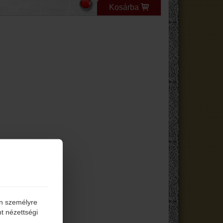
Kosárba
én személyre
t nézettségi