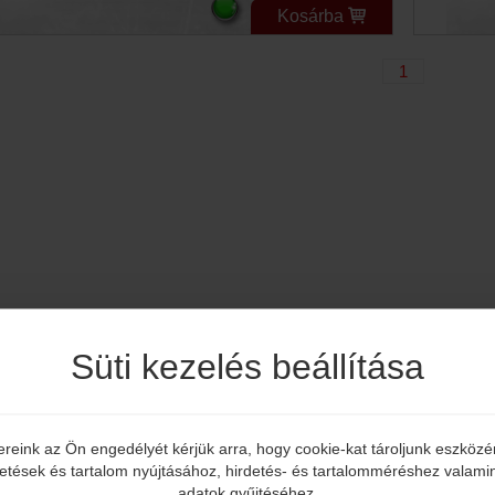
Kosárba
1
Süti kezelés beállítása
ereink az Ön engedélyét kérjük arra, hogy cookie-kat tároljunk eszköz
Elmúltál már 18 éves?
detések és tartalom nyújtásához, hirdetés- és tartalomméréshez valamin
adatok gyűjtéséhez.