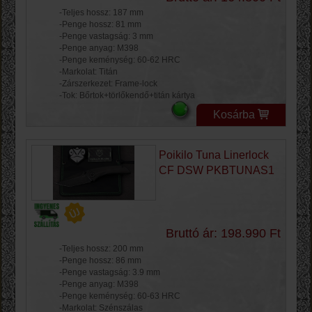
-Teljes hossz: 187 mm
-Penge hossz: 81 mm
-Penge vastagság: 3 mm
-Penge anyag: M398
-Penge keménység: 60-62 HRC
-Markolat: Titán
-Zárszerkezet: Frame-lock
-Tok: Bőrtok+törlőkendő+titán kártya
Kosárba
Poikilo Tuna Linerlock
CF DSW PKBTUNAS1
Bruttó ár: 198.990 Ft
-Teljes hossz: 200 mm
-Penge hossz: 86 mm
-Penge vastagság: 3.9 mm
-Penge anyag: M398
-Penge keménység: 60-63 HRC
-Markolat: Szénszálas