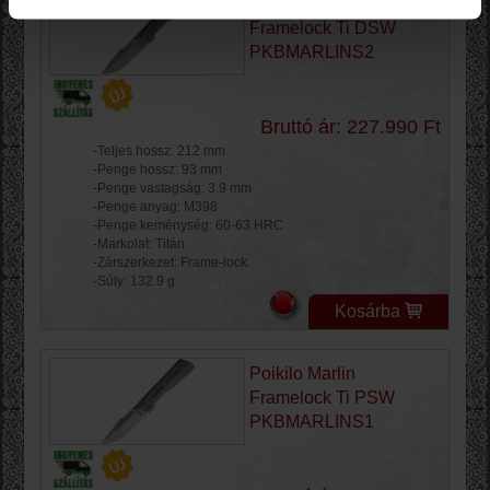
Poikilo Marlin
Framelock Ti DSW
PKBMARLINS2
Bruttó ár: 227.990 Ft
-Teljes hossz: 212 mm
-Penge hossz: 93 mm
-Penge vastagság: 3.9 mm
-Penge anyag: M398
-Penge keménység: 60-63 HRC
-Markolat: Titán
-Zárszerkezet: Frame-lock
-Súly: 132.9 g
Kosárba
Poikilo Marlin
Framelock Ti PSW
PKBMARLINS1