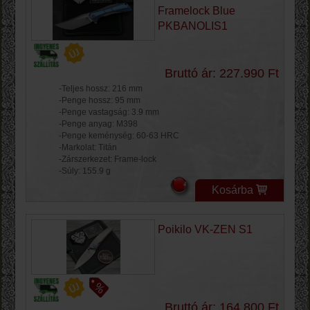
Framelock Blue
PKBANOLIS1
Bruttó ár: 227.990 Ft
-Teljes hossz: 216 mm
-Penge hossz: 95 mm
-Penge vastagság: 3.9 mm
-Penge anyag: M398
-Penge keménység: 60-63 HRC
-Markolat: Titán
-Zárszerkezet: Frame-lock
-Súly: 155.9 g
Kosárba
Poikilo VK-ZEN S1
Bruttó ár: 164.800 Ft