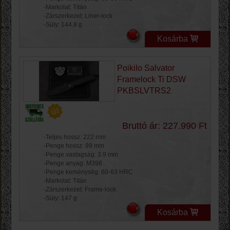
-Markolat: Titán
-Zárszerkezet: Liner-lock
-Súly: 144.8 g
Kosárba
Poikilo Salvator
Framelock Ti DSW
PKBSLVTRS2
Bruttó ár: 227.990 Ft
-Teljes hossz: 222 mm
-Penge hossz: 99 mm
-Penge vastagság: 3.9 mm
-Penge anyag: M398
-Penge keménység: 60-63 HRC
-Markolat: Titán
-Zárszerkezet: Frame-lock
-Súly: 147 g
Kosárba