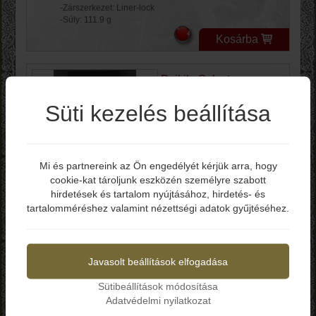
-Zárszerkezet: Liner-lock
-Súly: 111.9 g
Kosárba
Poikilo Salvator
Framelock Ti PSW
Süti kezelés beállítása
PKBSLVTRS1
Bruttó ár: 216.990 Ft
Mi és partnereink az Ön engedélyét kérjük arra, hogy
-Teljes hossz: 222 mm
cookie-kat tároljunk eszközén személyre szabott
Elmúltál már 18 éves?
-Penge hossz: 99 mm
hirdetések és tartalom nyújtásához, hirdetés- és
-Penge vastagság: 3.9 mm
tartalomméréshez valamint nézettségi adatok gyűjtéséhez.
-Penge anyag: M398
-Penge keménység: 60-63 HRC
Igen
Nem
-Markolat: Titán
-Zárszerkezet: Frame-lock
-Súly: 147 g
Javasolt beállítások elfogadása
Kosárba
Sütibeállítások módosítása
Adatvédelmi nyilatkozat