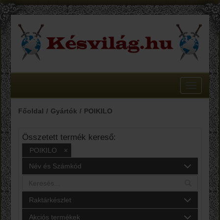
Toggle
navigatio
Főoldal
Gyártók
POIKILO
Összetett termék kereső:
POIKILO
×
Név és Számkód
Raktárkészlet
Akciós termékek