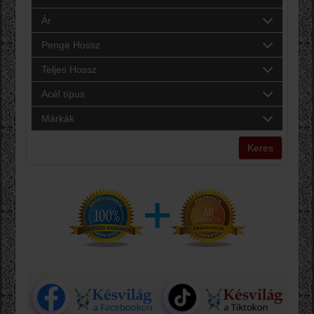
Ár
Penge Hossz
Teljes Hossz
Acél típus
Márkák
Keres