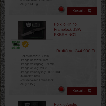
-Zárszerkezet: Liner-lock
-Súly: 144.8 g
Kosárba
Poikilo Rhino
Framelock BSW
PKBRHINO1
Bruttó ár: 244.990 Ft
-Teljes hossz: 217 mm
-Penge hossz: 90 mm
-Penge vastagság: 3.9 mm
-Penge anyag: M398
-Penge keménység: 60-63 HRC
-Markolat: Titán
-Zárszerkezet: Frame-lock
-Súly: 115 g
Kosárba
Poikilo Anolis