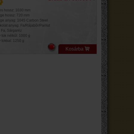
jes hossz: 1030 mm
ge hossz: 720 mm
ge anyag: 1045 Carbon Steel
kolat anyag: Fa/Rájabőr/Pamut
: Fa, Sárgaréz
 tok nélkűl: 1000 g
y tokkal: 1250 g
Kosárba