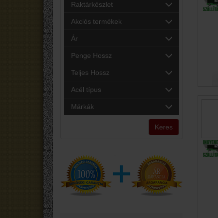
Raktárkészlet
Akciós termékek
Ár
Penge Hossz
Teljes Hossz
Acél típus
Márkák
Keres