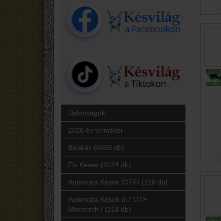
Újdonságok
2026 év termékei
Bicskák (6665 db)
Fix Kések (3124 db)
Automata Kések /OTF/ (116 db)
Automata Kések II. / OTF-
Microtech / (214 db)