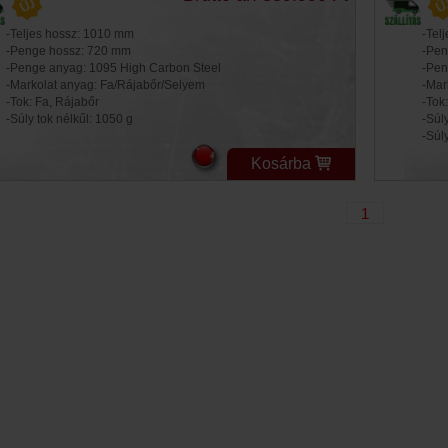
-Teljes hossz: 1010 mm
-Tel
-Penge hossz: 720 mm
-Pen
-Penge anyag: 1095 High Carbon Steel
-Pen
-Markolat anyag: Fa/Rájabőr/Selyem
-Mar
-Tok: Fa, Rájabőr
-Tok
-Súly tok nélkűl: 1050 g
-Súly
-Súl
Kosárba
1