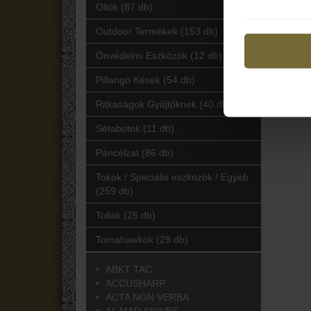
Ollók (87 db)
Outdoor Termékek (153 db)
Önvédelmi Eszközök (12 db)
Pillangó Kések (54 db)
Ritkaságok Gyűjtőknek (40 db)
Sétabotok (11 db)
Páncélzat (86 db)
Tokok / Speciális eszközök / Egyéb
(259 db)
Tollak (25 db)
Tomahawkok (29 db)
ABKT TAC
ACCUSHARP
ACTA NON VERBA