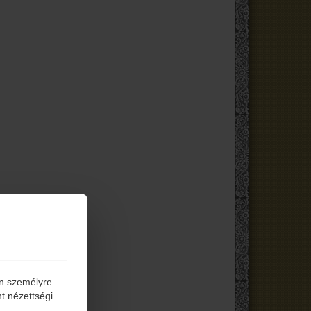
én személyre
t nézettségi