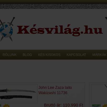
RÓLUNK
BLOG
KÉS KISOKOS
KAPCSOLAT
MÁRKÁK
John Lee Zaza Iaito
Wakizashi 11736
Bruttó ár: 110.990 Ft