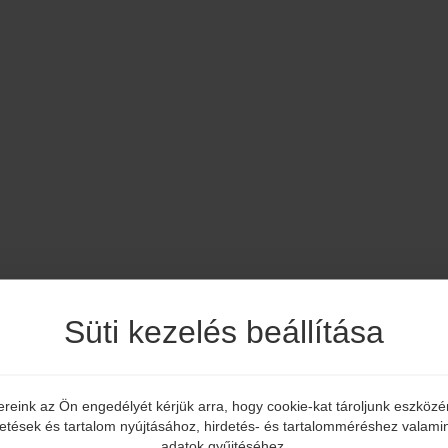
Süti kezelés beállítása
ereink az Ön engedélyét kérjük arra, hogy cookie-kat tároljunk eszköz
Elmúltál már 18 éves?
detések és tartalom nyújtásához, hirdetés- és tartalomméréshez valamin
adatok gyűjtéséhez.