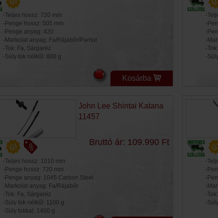
-Teljes hossz: 720 mm
-Tel
-Penge hossz: 505 mm
-Pen
-Penge anyag: 420
-Pen
-Markolat anyag: Fa/Rájabőr/Pamut
-Mar
-Tok: Fa, Sárgaréz
-Tok
-Súly tok nélkűl: 800 g
-Súly
Kosárba
John Lee Shintai Katana
11457
Bruttó ár: 109.990 Ft
-Teljes hossz: 1010 mm
-Tel
-Penge hossz: 720 mm
-Pen
-Penge anyag: 1045 Carbon Steel
-Pen
-Markolat anyag: Fa/Rájabőr
-Mar
-Tok: Fa, Sárgaréz
-Tok
-Súly tok nélkűl: 1100 g
-Súly
-Súly tokkal: 1400 g