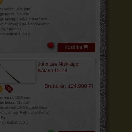
jes hossz: 1035 mm
ge hossz: 730 mm
ge anyag: 1045 Carbon Steel
kolat anyag: Fa/Rájabőr/Pamut
: Fa, Sárgaréz
 tok nélkűl: 1050 g
Kosárba
John Lee Nishikigoi
Katana 12144
Bruttó ár: 124.990 Ft
jes hossz: 1010 mm
ge hossz: 715 mm
ge anyag: 1045 Carbon Steel
kolat anyag: Fa/Rájabőr/Pamut
: Fa
 tok nélkűl: 960 g