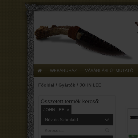
WEBÁRUHÁZ
VÁSÁRLÁSI ÚTMUTATÓ
Főoldal
Gyártók
JOHN LEE
Összetett termék kereső:
JOHN LEE
×
Név és Számkód