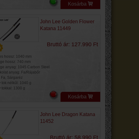
Kosárba
John Lee Golden Flower
Katana 11449
Bruttó ár: 127.990 Ft
jes hossz: 1040 mm
ge hossz: 740 mm
ge anyag: 1045 Carbon Steel
kolat anyag: Fa/Rájabőr
: Fa, Sárgaréz
 tok nélkűl: 1040 g
y tokkal: 1300 g
Kosárba
John Lee Dragon Katana
11452
Bruttó ár: 58.990 Ft