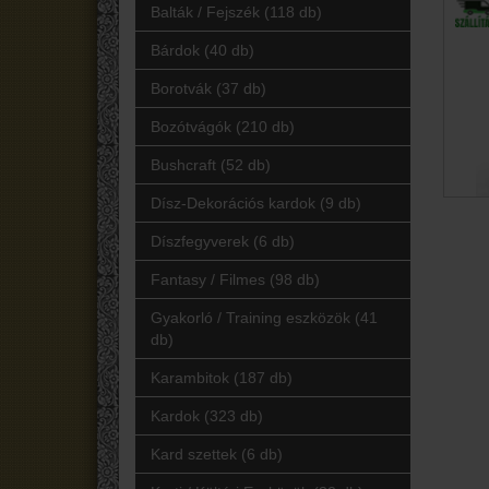
Balták / Fejszék (118 db)
Bárdok (40 db)
Borotvák (37 db)
Bozótvágók (210 db)
Bushcraft (52 db)
Dísz-Dekorációs kardok (9 db)
Díszfegyverek (6 db)
Fantasy / Filmes (98 db)
Gyakorló / Training eszközök (41
db)
Karambitok (187 db)
Kardok (323 db)
Kard szettek (6 db)