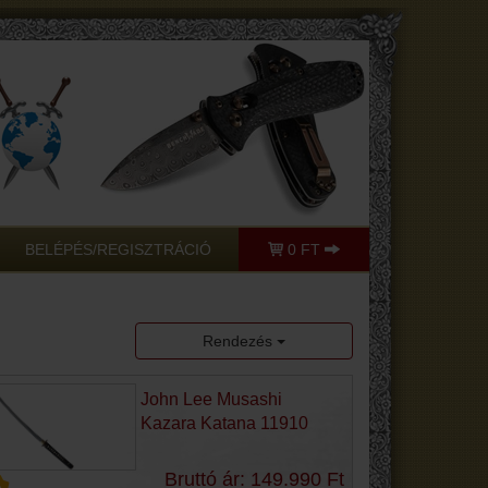
BELÉPÉS/REGISZTRÁCIÓ
0 FT
Rendezés
John Lee Musashi
Kazara Katana 11910
Bruttó ár: 149.990 Ft