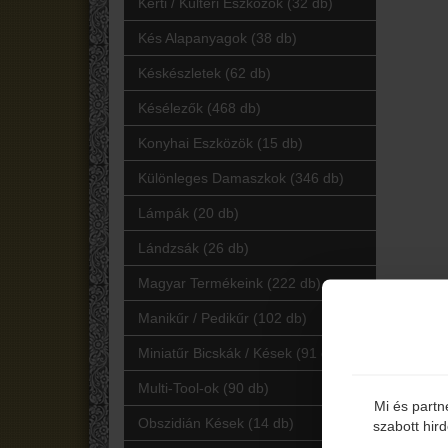
Kerti / Kültéri Eszközök (32 db)
Kés Alapanyagok (38 db)
Késkészletek (62 db)
Késélezők (468 db)
Konyhai Eszközök (15 db)
Különleges Damaszkok (346 db)
Lámpák (20 db)
Lándzsák (26 db)
Magyar Termékeink (222 db)
Manikűr / Pedikűr (102 db)
Miniatűr Bicskák / Kések (91 db)
Multi-Tool-ok (90 db)
Mi és partn
Obszidián Kések (14 db)
szabott hir