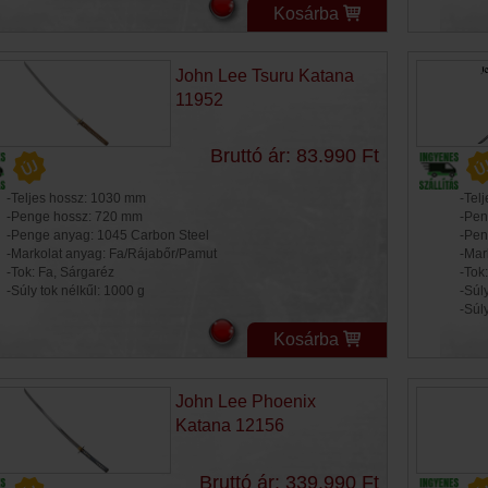
Kosárba
John Lee Tsuru Katana
11952
Bruttó ár: 83.990 Ft
-Teljes hossz: 1030 mm
-Tel
-Penge hossz: 720 mm
-Pen
-Penge anyag: 1045 Carbon Steel
-Pen
-Markolat anyag: Fa/Rájabőr/Pamut
-Mar
-Tok: Fa, Sárgaréz
-Tok
-Súly tok nélkűl: 1000 g
-Súly
-Súl
Kosárba
John Lee Phoenix
Katana 12156
Bruttó ár: 339.990 Ft