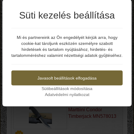
Marttiini Condor Drop
Süti kezelés beállítása
Point MN185013
Mi és partnereink az Ön engedélyét kérjük arra, hogy
Bruttó ár: 19.990 Ft
cookie-kat tároljunk eszközén személyre szabott
Elmúltál már 18 éves?
-Teljes hossz: 214 mm
hirdetések és tartalom nyújtásához, hirdetés- és
-Penge hossz: 90 mm
tartalomméréshez valamint nézettségi adatok gyűjtéséhez.
-Penge vastagság: 2.2 mm
Igen
Nem
-Penge anyag: Rozsdamentes acél
-Penge keménység: 56-57 HRC
-Markolat: Zytel
Javasolt beállítások elfogadása
-Tok: Bőr
-Finnország
Sütibeállítások módosítása
Kosárba
Adatvédelmi nyilatkozat
Marttiini Condor
Timberjack MN578013