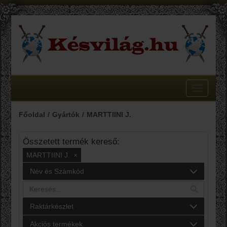
Toggle
navigatio
Főoldal
Gyártók
MARTTIINI J.
Összetett termék kereső:
MARTTIINI J.
×
Név és Számkód
Raktárkészlet
Akciós termékek