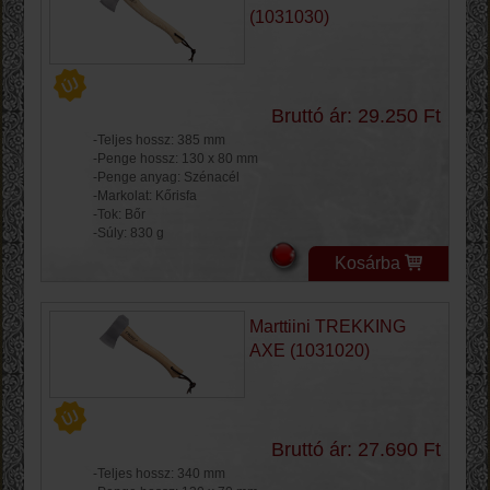
(1031030)
Bruttó ár: 29.250 Ft
-Teljes hossz: 385 mm
-Penge hossz: 130 x 80 mm
-Penge anyag: Szénacél
-Markolat: Kőrisfa
-Tok: Bőr
-Súly: 830 g
Kosárba
Marttiini TREKKING
AXE (1031020)
Bruttó ár: 27.690 Ft
-Teljes hossz: 340 mm