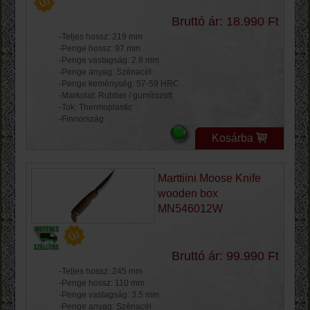
Bruttó ár: 18.990 Ft
-Teljes hossz: 219 mm
-Penge hossz: 97 mm
-Penge vastagság: 2.8 mm
-Penge anyag: Szénacél
-Penge keménység: 57-59 HRC
-Markolat: Rubber / gumírozott
-Tok: Thermoplastic
-Finnország
Kosárba
Marttiini Moose Knife
wooden box
MN546012W
Bruttó ár: 99.990 Ft
-Teljes hossz: 245 mm
-Penge hossz: 110 mm
-Penge vastagság: 3.5 mm
-Penge anyag: Szénacél