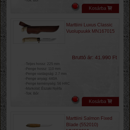
-Tok: Bőr
Kosárba
Marttiini Luxus Classic
Vuolupuukk MN167015
Bruttó ár: 41.990 Ft
-Teljes hossz: 225 mm
-Penge hossz: 110 mm
-Penge vastagság: 2.7 mm
-Penge anyag: 440A
-Penge keménység: 56 HRC
-Markolat: Északi Nyírfa
-Tok: Bőr
Kosárba
Marttiini Salmon Fixed
Blade (552010)