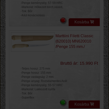
-Penge keménység: 57-59 HRC
-Markolat: Hőkezelt birch,vaxed,
-Tok: Bőr
-Kézi kovácsolású
Kosárba
Marttiini Filetti Classic
(620010) MN620010
/Penge 155 mm./
Bruttó ár: 15.990 Ft
-Teljes hossz: 275 mm
-Penge hossz: 155 mm
-Penge vastagság: 2 mm
-Penge anyag: Rozsdamentes Acél
-Penge keménység: 55-57 HRC
-Markolat: Lakkozott nyírfa
-Tok: Bőr
-Superflex
Kosárba