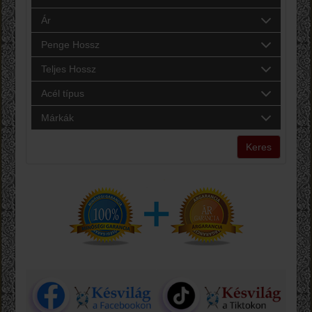
Ár
Penge Hossz
Teljes Hossz
Acél típus
Márkák
Keres