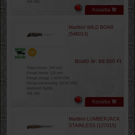
-Tok: Bőr
Kosárba
Marttiini WILD BOAR
(546013)
Bruttó ár: 69.550 Ft
-Teljes hossz: 240 mm
-Penge hossz: 110 mm
-Penge anyag: 1.4034 DIN
-Penge keménység: 53-55 HRC
-Markolat: Nyírfa
-Tok: Bőr
Kosárba
Marttiini LUMBERJACK
STAINLESS (127015)