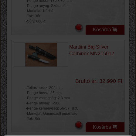
-Penge hossz: 130 x 70 mm
-Penge anyag: Szénacél
-Markolat: Kőrisfa
-Tok: Bőr
-Súly: 680 g
Kosárba
Marttiini Big Silver
Carbinox MN215012
Bruttó ár: 32.990 Ft
-Teljes hossz: 204 mm
-Penge hossz: 85 mm
-Penge vastagság: 2.8 mm
-Penge anyag: T-508
-Penge keménység: 56-57 HRC
-Markolat: Gumírozott műanyag
-Tok: Bőr
Kosárba