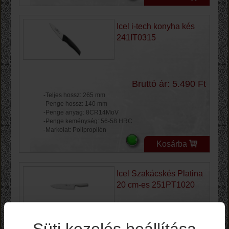
Icel i-tech konyha kés
241IT0315
Bruttó ár: 5.490 Ft
-Teljes hossz: 265 mm
-Penge hossz: 140 mm
-Penge anyag: 8CR14MoV
-Penge keménység: 56-58 HRC
-Markolat: Polipropilén
Kosárba
Icel Szakácskés Platina
20 cm-es 251PT1020
Süti kezelés beállítása