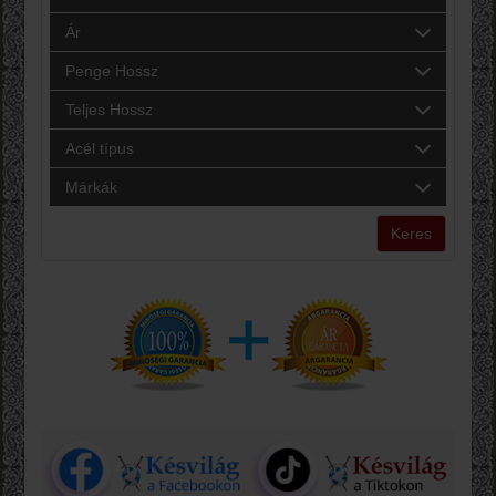
Ár
Penge Hossz
Teljes Hossz
Acél típus
Márkák
Keres