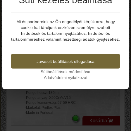
Bruttó ár: 34.990 Ft
-Penge hossz: 200 mm
-Penge anyag: 8CR14MoV
-Penge keménység: 56-58 HRC
Mi és partnereink az Ön engedélyét kérjük arra, hogy
-Penge anyag: Rozsdamentes acél /Kovácsolt/
cookie-kat tároljunk eszközén személyre szabott
Elmúltál már 18 éves?
Kosárba
hirdetések és tartalom nyújtásához, hirdetés- és
tartalomméréshez valamint nézettségi adatok gyűjtéséhez.
Igen
Nem
Icel TOKYO USUBA
(Usuba Knife) CM.18
C680TK2618
Javasolt beállítások elfogadása
Sütibeállítások módosítása
Adatvédelmi nyilatkozat
Bruttó ár: 16.990 Ft
-Teljes hossz: 300 mm
-Penge hossz: 180 mm
-Penge anyag: X50CrMoV15
-Penge keménység: 57-59 HRC
-Markolat: Proflex Plus
-Made in Portugal
Kosárba