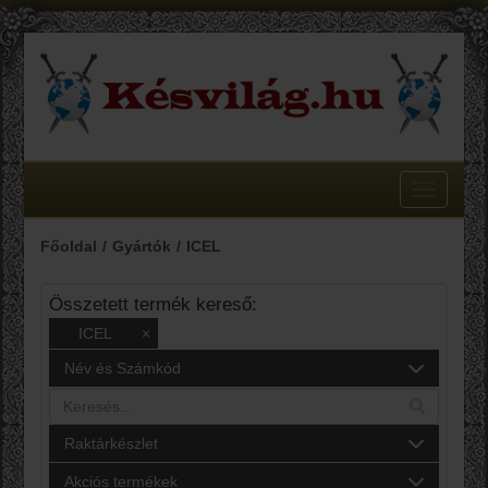
Toggle
navigatio
Főoldal
Gyártók
ICEL
Összetett termék kereső:
ICEL
×
Név és Számkód
Raktárkészlet
Akciós termékek