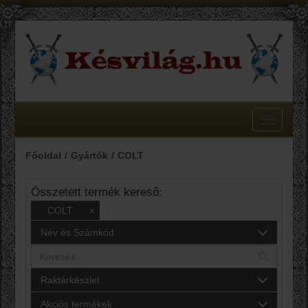
Toggle
navigatio
Főoldal
Gyártók
COLT
Összetett termék kereső:
COLT
×
Név és Számkód
Raktárkészlet
Akciós termékek