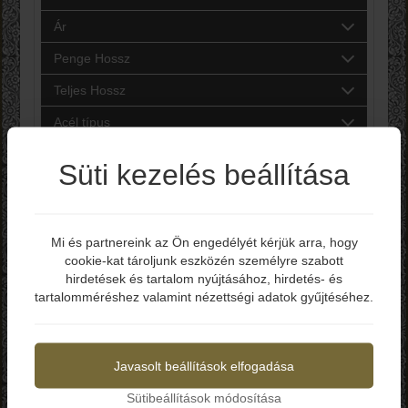
Ár
Penge Hossz
Teljes Hossz
Acél típus
Márkák
Süti kezelés beállítása
Keres
Mi és partnereink az Ön engedélyét kérjük arra, hogy
cookie-kat tároljunk eszközén személyre szabott
Elmúltál már 18 éves?
hirdetések és tartalom nyújtásához, hirdetés- és
tartalomméréshez valamint nézettségi adatok gyűjtéséhez.
Igen
Nem
Javasolt beállítások elfogadása
Sütibeállítások módosítása