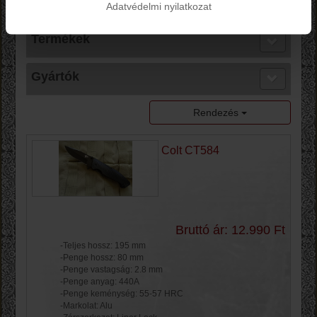
Adatvédelmi nyilatkozat
Termékek
Gyártók
Rendezés
Colt CT584
Bruttó ár: 12.990 Ft
-Teljes hossz: 195 mm
-Penge hossz: 80 mm
-Penge vastagság: 2.8 mm
-Penge anyag: 440A
-Penge keménység: 55-57 HRC
-Markolat: Alu