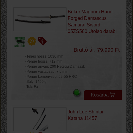
Böker Magnum Hand
Forged Damascus
Samurai Sword
05ZS580 Utolsó darab!
Bruttó ár: 79.990 Ft
-Teljes hossz: 1030 mm
-Penge hossz: 712 mm
-Penge anyag: 200 Rétegű Damaszk
-Penge vastagság: 7.5 mm
-Penge keménység: 52-55 HRC
-Súly: 1450 g
-Tok: Fa
Kosárba
John Lee Shintai
Katana 11457