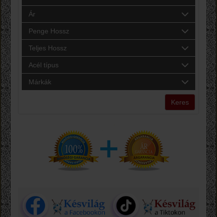
Ár
Penge Hossz
Teljes Hossz
Acél típus
Márkák
Keres