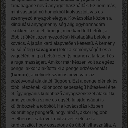
tamahagane nevű anyagot használták. Ez nem más,
mint vastartalmú homokból kiolvasztott vas és
szennyező anyagok elegye. Kovácsolás közben a
kiindulási anyagmennyiség alig egyharmadára
csökkent az acél tömege, mire kard lett belőle, a
többit (főként szennyeződést) kikalapálta belőle a
kovács. A japán kard alapvetően kéttestű. A kemény
külső réteg (
kavagane
) felel a keménységért és a
vágóélért, míg a belső réteg (singane) a tartásért és
a rugalmasságért. Amikor már készen volt az egész
penge, akkor alakította ki a penge edzésvonalát
(
hamon
), amelynek számos neve van, az
edzésvonal alakjától függően. Ezt a penge élének és
többi részének különböző sebességű hűtésével érte
el, így ugyanis különböző anyagszerkezet alakult ki,
amelyeknek a színe és egyéb tulajdonságai is
különböztek a többitől. Ha kovácsolás közben
kiderült egy pengéről, hogy hibás, akkor legjobb
esetben is csak évek múlva vette elő azt a
kardkészítő, hogy összetörje és újból felhasználja. A