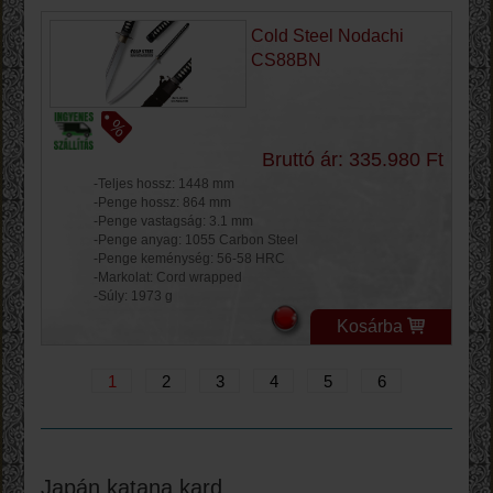
Cold Steel Nodachi
CS88BN
Bruttó ár: 335.980 Ft
-Teljes hossz: 1448 mm
-Penge hossz: 864 mm
-Penge vastagság: 3.1 mm
-Penge anyag: 1055 Carbon Steel
-Penge keménység: 56-58 HRC
-Markolat: Cord wrapped
-Súly: 1973 g
Kosárba
1
2
3
4
5
6
Japán katana kard