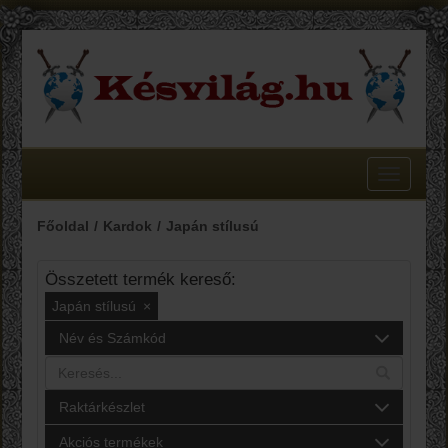
Toggle
navigatio
Főoldal
Kardok
Japán stílusú
Összetett termék kereső:
Japán stílusú
×
Név és Számkód
Raktárkészlet
Akciós termékek