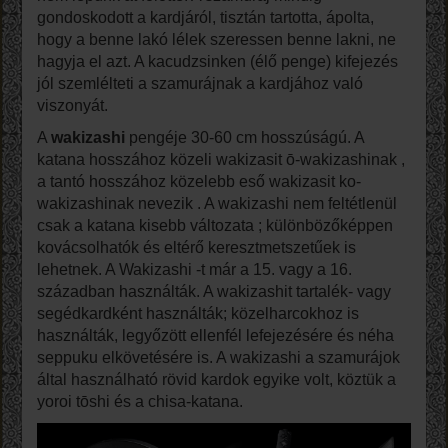
gondoskodott a kardjáról, tisztán tartotta, ápolta,
hogy a benne lakó lélek szeressen benne lakni, ne
hagyja el azt. A kacudzsinken (élő penge) kifejezés
jól szemlélteti a szamurájnak a kardjához való
viszonyát.
A
wakizashi
pengéje 30-60 cm hosszúságú. A
katana hosszához közeli wakizasit ō-wakizashinak ,
a tantó hosszához közelebb eső wakizasit ko-
wakizashinak nevezik . A wakizashi nem feltétlenül
csak a katana kisebb változata ; különbözőképpen
kovácsolhatók és eltérő keresztmetszetűek is
lehetnek. A Wakizashi -t már a 15. vagy a 16.
században használták. A wakizashit tartalék- vagy
segédkardként használták; közelharcokhoz is
használták, legyőzött ellenfél lefejezésére és néha
seppuku elkövetésére is. A wakizashi a szamurájok
által használható rövid kardok egyike volt, köztük a
yoroi tōshi és a chisa-katana.