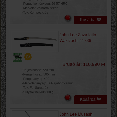
-Penge keménység: 56-57 HRC
-Markolat: Zsinórral tekert
-Tok: Kompozíciós
Kosárba
John Lee Zaza Iaito
Wakizashi 11736
Bruttó ár: 110.990 Ft
-Teljes hossz: 720 mm
-Penge hossz: 505 mm
-Penge anyag: 420
-Markolat anyag: Fa/Rájabőr/Pamut
-Tok: Fa, Sárgaréz
-Súly tok nélkűl: 800 g
Kosárba
John Lee Musashi