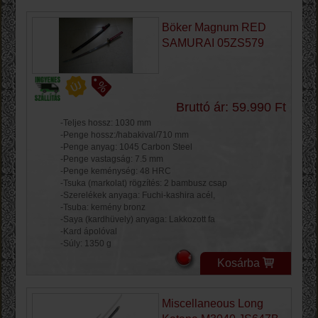
Böker Magnum RED
SAMURAI 05ZS579
Bruttó ár: 59.990 Ft
-Teljes hossz: 1030 mm
-Penge hossz:/habakival/710 mm
-Penge anyag: 1045 Carbon Steel
-Penge vastagság: 7.5 mm
-Penge keménység: 48 HRC
-Tsuka (markolat) rögzítés: 2 bambusz csap
-Szerelékek anyaga: Fuchi-kashira acél,
-Tsuba: kemény bronz
-Saya (kardhüvely) anyaga: Lakkozott fa
-Kard ápolóval
-Súly: 1350 g
Kosárba
Miscellaneous Long