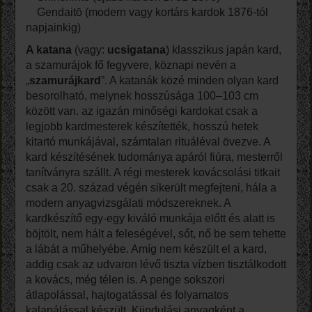
Gendaitō (modern vagy kortárs kardok 1876-tól
napjainkig)
A katana
(vagy:
ucsigatana
) klasszikus japán kard,
a szamurájok fő fegyvere, köznapi nevén a
„
szamurájkard
”. A katanák közé minden olyan kard
besorolható, melynek hosszúsága 100–103 cm
között van. az igazán minőségi kardokat csak a
legjobb kardmesterek készítették, hosszú hetek
kitartó munkájával, számtalan rituáléval övezve. A
kard készítésének tudománya apáról fiúra, mesterről
tanítványra szállt. A régi mesterek kovácsolási titkait
csak a 20. század végén sikerült megfejteni, hála a
modern anyagvizsgálati módszereknek. A
kardkészítő egy-egy kiváló munkája előtt és alatt is
böjtölt, nem hált a feleségével, sőt, nő be sem tehette
a lábát a műhelyébe. Amíg nem készült el a kard,
addig csak az udvaron lévő tiszta vízben tisztálkodott
a kovács, még télen is. A penge sokszori
átlapolással, hajtogatással és folyamatos
kalapálással készült. Kiindulási anyagként a