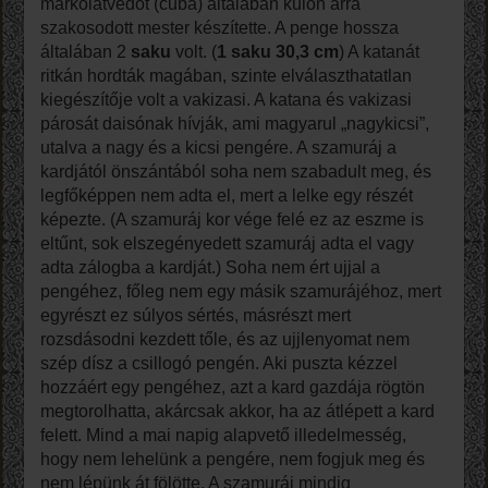
markolatvédőt (cuba) általában külön arra
szakosodott mester készítette. A penge hossza
általában 2
saku
volt. (
1 saku 30,3 cm
) A katanát
ritkán hordták magában, szinte elválaszthatatlan
kiegészítője volt a vakizasi. A katana és vakizasi
párosát daisónak hívják, ami magyarul „nagykicsi”,
utalva a nagy és a kicsi pengére. A szamuráj a
kardjától önszántából soha nem szabadult meg, és
legfőképpen nem adta el, mert a lelke egy részét
képezte. (A szamuráj kor vége felé ez az eszme is
eltűnt, sok elszegényedett szamuráj adta el vagy
adta zálogba a kardját.) Soha nem ért ujjal a
pengéhez, főleg nem egy másik szamurájéhoz, mert
egyrészt ez súlyos sértés, másrészt mert
rozsdásodni kezdett tőle, és az ujjlenyomat nem
szép dísz a csillogó pengén. Aki puszta kézzel
hozzáért egy pengéhez, azt a kard gazdája rögtön
megtorolhatta, akárcsak akkor, ha az átlépett a kard
felett. Mind a mai napig alapvető illedelmesség,
hogy nem lehelünk a pengére, nem fogjuk meg és
nem lépünk át fölötte. A szamuráj mindig