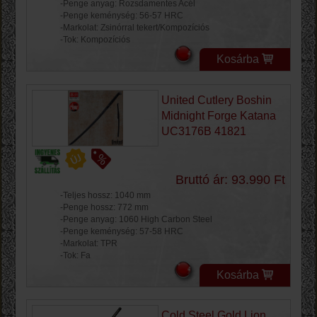
-Penge anyag: Rozsdamentes Acél
-Penge keménység: 56-57 HRC
-Markolat: Zsinórral tekert/Kompozíciós
-Tok: Kompozíciós
Kosárba
United Cutlery Boshin
Midnight Forge Katana
UC3176B 41821
Bruttó ár: 93.990 Ft
-Teljes hossz: 1040 mm
-Penge hossz: 772 mm
-Penge anyag: 1060 High Carbon Steel
-Penge keménység: 57-58 HRC
-Markolat: TPR
-Tok: Fa
Kosárba
Cold Steel Gold Lion