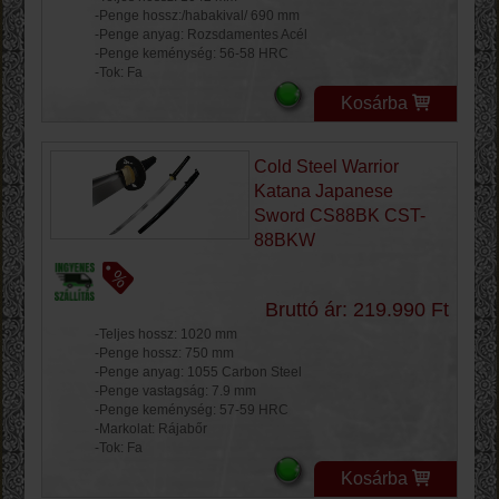
-Penge hossz:/habakival/ 690 mm
-Penge anyag: Rozsdamentes Acél
-Penge keménység: 56-58 HRC
-Tok: Fa
Kosárba
Cold Steel Warrior
Katana Japanese
Sword CS88BK CST-
88BKW
Bruttó ár: 219.990 Ft
-Teljes hossz: 1020 mm
-Penge hossz: 750 mm
-Penge anyag: 1055 Carbon Steel
-Penge vastagság: 7.9 mm
-Penge keménység: 57-59 HRC
-Markolat: Rájabőr
-Tok: Fa
Kosárba