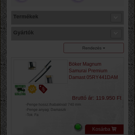
Termékek
Gyártók
Rendezés
Böker Magnum
Samurai Premium
Damast 05RY441DAM
Bruttó ár: 119.950 Ft
-Penge hossz:/habakival/ 740 mm
-Penge anyag: Damaszk
-Tok: Fa
Kosárba