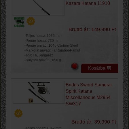
Kazara Katana 11910
Bruttó ár: 149.990 Ft
-Teljes hossz: 1035 mm
-Penge hossz: 730 mm
-Penge anyag: 1045 Carbon Steel
-Markolat anyag: Fa/Rájabőr/Pamut
-Tok: Fa, Sárgaréz
-Súly tok nélkűl: 1050 g
Kosárba
Brides Sword Samurai
Spirit Katana
Miscellaneous M2954
SW317
Bruttó ár: 39.990 Ft
-Teljes hossz: 1042 mm