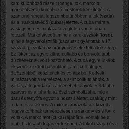
kard különböző részeit (penge, tok, markolat,
markolatvédő) különböző mesterek készítették. A
szamuráj rangját legszembetűnőbben a tok (
szaja
)
és a markolatvédő (
cuba
) jelezte. A cuba mérete,
vastagsága és mintázata végtelen variációban
létezett. Markolatvédőt mind a kardkészítők (
tosó
),
mind a fegyverkészítők (kacsuszi) gyártottak a 17.
századig, ezután az aranyműveseké lett a fő szerep.
Ez főként az egyre kifinomultabb és bonyolultabb
díszítéseknek volt köszönhető. A cuba egyre inkább
ékszerre kezdett hasonlítani, amit különleges
ötvözetekből készítettek és vontak be. Kedvelt
mintázat volt a természet, a szimbolikus ábrák, a
vallás, a legendák és a mesebeli lények. Például a
szarvas és a juharfa az őszt szimbolizálja, míg a
daru és fenyőfa együtt a hosszú életet, csakúgy mint
a daru és a teknős. A mitikus ábrázolások között a
leggyakoribbak természetesen a sárkány és a főnix
voltak. A markolatot (cuka) rájabőrrel vonták be a
jobb, biztosabb fogás érdekében. A tokot (szaja) és a