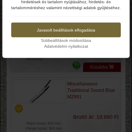
Katana CN926976
hirdetések és tartalom nyújtásához, hirdetés- és
tartalomméréshez valamint nézettségi adatok gyűjtéséhez.
Igen
Nem
Bruttó ár: 49.990 Ft
Javasolt beállítások elfogadása
-Teljes hossz: 1041 mm
-Penge hossz: 762 mm
Sütibeállítások módosítása
-Penge anyag: Rozsdamentes Acél
Adatvédelmi nyilatkozat
-Penge keménység: 56-58 HRC
-Markolat: Fa/Zsinóros
-Állvánnyal
Kosárba
Miscellaneous
Traditional Sword Blue
M2991
Bruttó ár: 19.990 Ft
-Teljes hossz: 933 mm
-Penge hossz: 663 mm