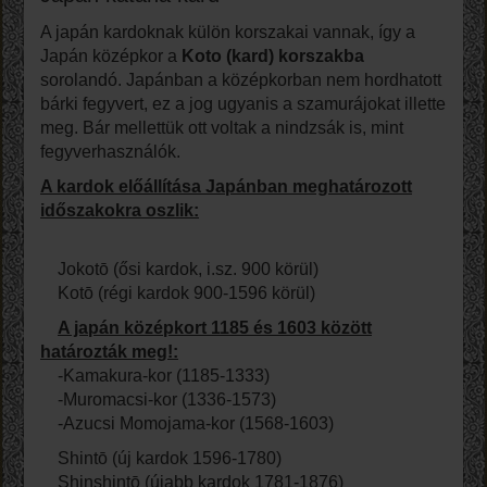
A japán kardoknak külön korszakai vannak, így a
Japán középkor a
Koto (kard) korszakba
sorolandó. Japánban a középkorban nem hordhatott
bárki fegyvert, ez a jog ugyanis a szamurájokat illette
meg. Bár mellettük ott voltak a nindzsák is, mint
fegyverhasználók.
A kardok előállítása Japánban meghatározott
időszakokra oszlik:
Jokotō (ősi kardok, i.sz. 900 körül)
Kotō (régi kardok 900-1596 körül)
A japán középkort 1185 és 1603 között
határozták meg!:
-Kamakura-kor (1185-1333)
-Muromacsi-kor (1336-1573)
-Azucsi Momojama-kor (1568-1603)
Shintō (új kardok 1596-1780)
Shinshintō (újabb kardok 1781-1876)