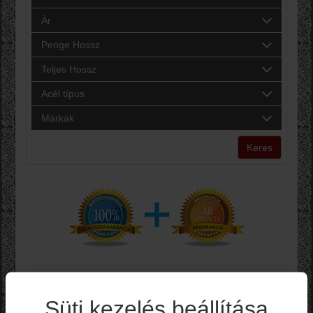
Ár
Penge Hossz
Teljes Hossz
Acél típus
Márkák
Keres
Süti kezelés beállítása