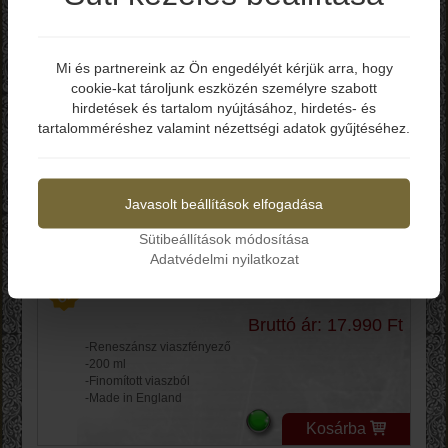
Termékek
Mi és partnereink az Ön engedélyét kérjük arra, hogy
cookie-kat tároljunk eszközén személyre szabott
Elmúltál már 18 éves?
Gyártók
hirdetések és tartalom nyújtásához, hirdetés- és
tartalomméréshez valamint nézettségi adatok gyűjtéséhez.
Igen
Nem
Rendezés
Javasolt beállítások elfogadása
Renaissance Wax
Polish PCRW2
Sütibeállítások módosítása
Adatvédelmi nyilatkozat
Bruttó ár: 17.990 Ft
-Reneszánsz viaszfényező
-200 ml
-Finomított viaszból
-Made in England
Kosárba