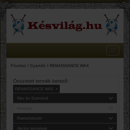
Toggle
navigatio
Főoldal
Gyártók
RENAISSANCE WAX
Összetett termék kereső:
RENAISSANCE WAX
×
Név és Számkód
Raktárkészlet
Akciós termékek