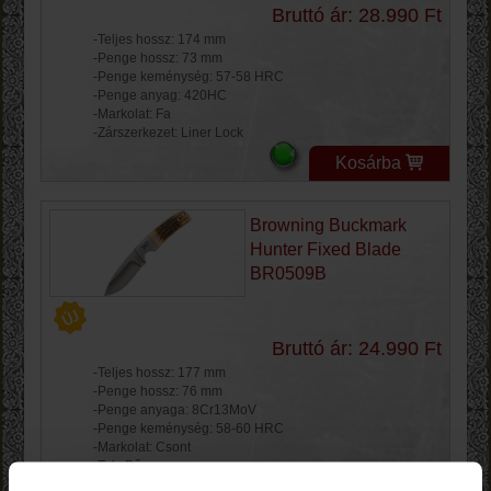
Bruttó ár: 28.990 Ft
-Teljes hossz: 174 mm
-Penge hossz: 73 mm
-Penge keménység: 57-58 HRC
-Penge anyag: 420HC
-Markolat: Fa
-Zárszerkezet: Liner Lock
Kosárba
Browning Buckmark
Hunter Fixed Blade
BR0509B
Bruttó ár: 24.990 Ft
-Teljes hossz: 177 mm
-Penge hossz: 76 mm
-Penge anyaga: 8Cr13MoV
-Penge keménység: 58-60 HRC
-Markolat: Csont
-Tok: Bőr