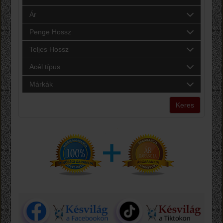
Ár
Penge Hossz
Teljes Hossz
Acél típus
Márkák
Keres