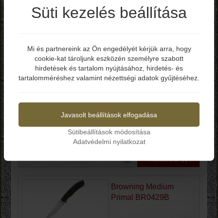
Kosárba
Süti kezelés beállítása
Browning Jericho
Framelock BR0544B
Mi és partnereink az Ön engedélyét kérjük arra, hogy
cookie-kat tároljunk eszközén személyre szabott
Elmúltál már 18 éves?
hirdetések és tartalom nyújtásához, hirdetés- és
tartalomméréshez valamint nézettségi adatok gyűjtéséhez.
Bruttó ár: 21.990 Ft
Igen
Nem
-Teljes hossz: 165 mm
-Penge hossz: 76 mm
-Penge vastagság: 3.2 mm
Javasolt beállítások elfogadása
-Penge anyag: D2
-Penge keménység: 58-59 HRC
Sütibeállítások módosítása
-Markolat: Rozsdamentes Acél / Réz
Adatvédelmi nyilatkozat
-Zárszerkezet: Frame Lock
Kosárba
Browning Medium
Primal BR0429B