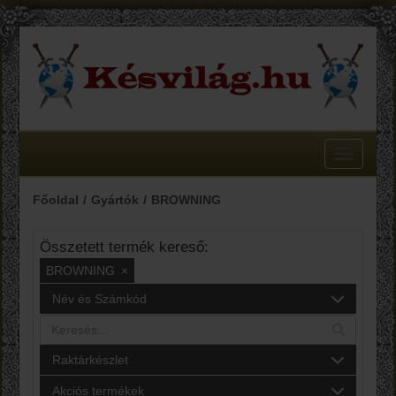
Toggle
navigatio
Főoldal
Gyártók
BROWNING
Összetett termék kereső:
BROWNING
×
Név és Számkód
Raktárkészlet
Akciós termékek