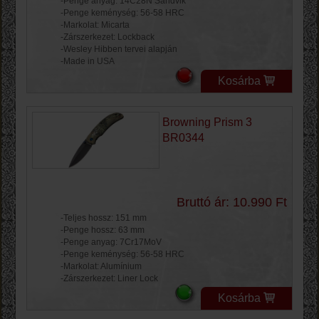
-Penge anyag: 14C28N Sandvik
-Penge keménység: 56-58 HRC
-Markolat: Micarta
-Zárszerkezet: Lockback
-Wesley Hibben tervei alapján
-Made in USA
Kosárba
Browning Prism 3
BR0344
Bruttó ár: 10.990 Ft
-Teljes hossz: 151 mm
-Penge hossz: 63 mm
-Penge anyag: 7Cr17MoV
-Penge keménység: 56-58 HRC
-Markolat: Alumínium
-Zárszerkezet: Liner Lock
Kosárba