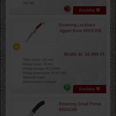
-Tok: Bőr
Kosárba
Browning Lockback
Jigged Bone BR0530B
Bruttó ár: 16.990 Ft
-Teljes hossz: 191 mm
-Penge hossz: 79 mm
-Penge anyaga: 9Cr13MoV
-Penge keménység: 58-60 HRC
-Markolat: Csont
-Zárszerkezet: Lockback
Kosárba
Browning Small Primal
BR0428B