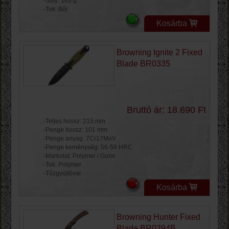
-Súly: 163 g
-Tok: Bőr
Kosárba
Browning Ignite 2 Fixed
Blade BR0335
Bruttó ár: 18.690 Ft
-Teljes hossz: 215 mm
-Penge hossz: 101 mm
-Penge anyag: 7Cr17MoV
-Penge keménység: 56-58 HRC
-Markolat: Polymer / Gumi
-Tok: Polymer
-Tűzgyújtóval
Kosárba
Browning Hunter Fixed
Blade BR0394B