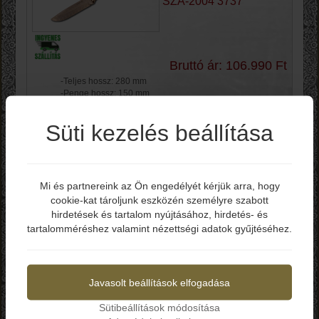
SZA-2004 3737
Bruttó ár: 106.990 Ft
-Teljes hossz: 280 mm
-Penge hossz: 150 mm
-Penge vastagság: 4 mm
-Penge anyag: Damaszk
Süti kezelés beállítása
-Penge keménység: 60 HRC
-Markolat: Amboina Burl
-Tok: Bőr
Kosárba
Mi és partnereink az Ön engedélyét kérjük arra, hogy
cookie-kat tároljunk eszközén személyre szabott
Elmúltál már 18 éves?
Szalontai Damaszk Kés
hirdetések és tartalom nyújtásához, hirdetés- és
tartalomméréshez valamint nézettségi adatok gyűjtéséhez.
SZB-2002 741
Igen
Nem
Javasolt beállítások elfogadása
Bruttó ár: 128.990 Ft
Sütibeállítások módosítása
-Teljes hossz: 220 mm