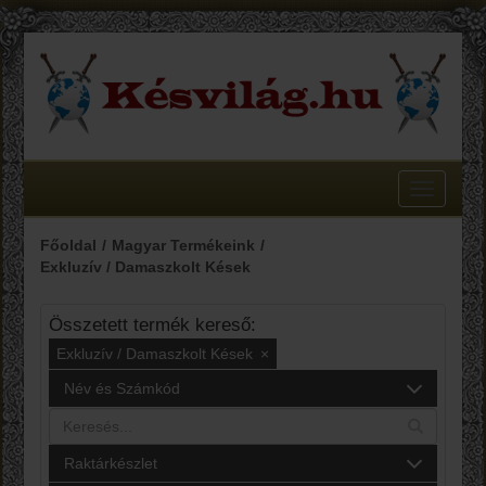
Toggle
navigatio
Főoldal
Magyar Termékeink
Exkluzív / Damaszkolt Kések
Összetett termék kereső:
Exkluzív / Damaszkolt Kések
×
Név és Számkód
Raktárkészlet