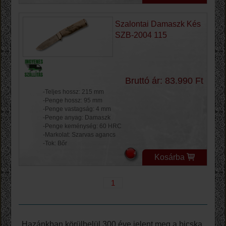
Szalontai Damaszk Kés
SZB-2004 115
Bruttó ár: 83.990 Ft
-Teljes hossz: 215 mm
-Penge hossz: 95 mm
-Penge vastagság: 4 mm
-Penge anyag: Damaszk
-Penge keménység: 60 HRC
-Markolat: Szarvas agancs
-Tok: Bőr
Kosárba
1
Hazánkban körülbelül 300 éve jelent meg a bicska,