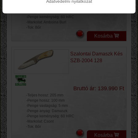
Adatvédelmi nyilatkozat
-Penge hossz: 105 mm
-Penge vastagság: 4 mm
-Penge anyag: Damaszk
-Penge keménység: 60 HRC
-Markolat: Amboina Burl
-Tok: Bőr
Kosárba
Szalontai Damaszk Kés
SZB-2004 128
Bruttó ár: 139.990 Ft
-Teljes hossz: 205 mm
-Penge hossz: 100 mm
-Penge vastagság: 5 mm
-Penge anyag: Damaszk
-Penge keménység: 60 HRC
-Markolat: Csont
-Tok: Bőr
Kosárba