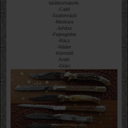
találkozhatunk:
-Cakli
-Szalonnázó
-Maskara
-Juhász
-Fejesgörbe
-Rácz
-Náder
-Körmölő
Arató
-Gráci