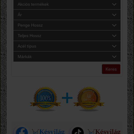
Akciós termékek
Ár
Penge Hossz
Teljes Hossz
Acél típus
Márkák
Keres