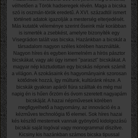
vélhetően a Török hadseregek révén. Maga a bicska
szó is oszmán-török eredetű. A XVI. századtól ismert
történeti adatok igazolják a mesterség elterjedését.
Más kutatók véleménye szerint őseink már korábban
is ismerték a zsebkést, amelyre bizonyíték egy
Visegrádon talált vas bicska. Hazánkban a bicskát a
társadalom nagyon széles körében használták.
Nagyon híres és egyben kiemelném a hírös pásztor
bicskákat, vagy aki úgy ismeri "paraszt" bicskákat. A
magyar nép köztudottan egy bicskás népnek számít
a világon. A szokásaink és hagyományaink szorosan
kötődnek hozzá, így múltunk, kultúránk része. A
bicskák gyakran apáról fiúra szálltak és még mai
napig én is hűen őrzöm és óvom szeretett nagyapám
bicskáját. A hazai népművesek körében
megfigyelhető a hagyomány, az innováció és a
kézműves technológia fő elemei. Sok híres hazai
kés készítő mesternek vannak gyönyörű kidolgozású
bicskái saját logóval vagy monogrammal díszítve.
Kicsiny kis hazánkban számos bicska tipussal