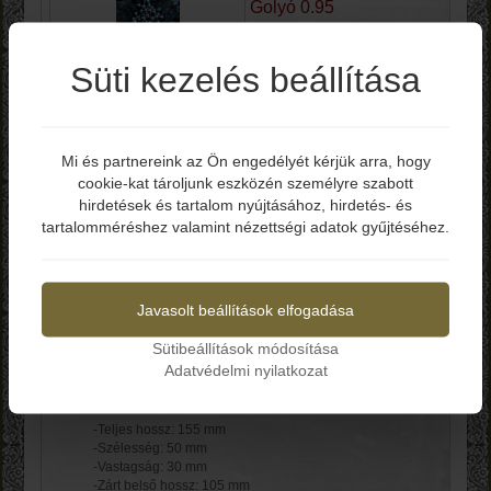
Golyó 0.95
Süti kezelés beállítása
Bruttó ár: 2.790 Ft
-Méret: 0.95 cm
-Anyaga: Acél
Mi és partnereink az Ön engedélyét kérjük arra, hogy
-Darabszám: 70 db
cookie-kat tároljunk eszközén személyre szabott
Elmúltál már 18 éves?
hirdetések és tartalom nyújtásához, hirdetés- és
Kosárba
tartalomméréshez valamint nézettségi adatok gyűjtéséhez.
Igen
Nem
Zana Bicskatartó
Díszdoboz 01
Javasolt beállítások elfogadása
Sütibeállítások módosítása
Adatvédelmi nyilatkozat
Bruttó ár: 8.990 Ft
-Teljes hossz: 155 mm
-Szélesség: 50 mm
-Vastagság: 30 mm
-Zárt belső hossz: 105 mm