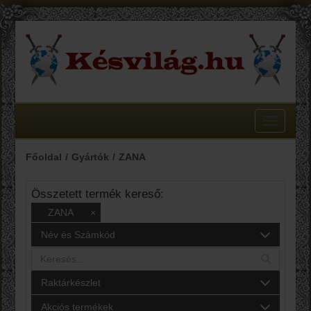
Toggle
navigatio
Főoldal
Gyártók
ZANA
Összetett termék kereső:
ZANA
×
Név és Számkód
Raktárkészlet
Akciós termékek