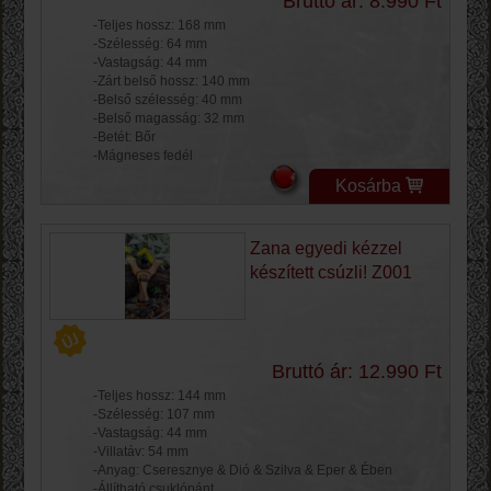
Bruttó ár: 8.990 Ft
-Teljes hossz: 168 mm
-Szélesség: 64 mm
-Vastagság: 44 mm
-Zárt belső hossz: 140 mm
-Belső szélesség: 40 mm
-Belső magasság: 32 mm
-Betét: Bőr
-Mágneses fedél
Kosárba
Zana egyedi kézzel
készített csúzli! Z001
Bruttó ár: 12.990 Ft
-Teljes hossz: 144 mm
-Szélesség: 107 mm
-Vastagság: 44 mm
-Villatáv: 54 mm
-Anyag: Cseresznye & Dió & Szilva & Eper & Ében
-Állítható csuklópánt