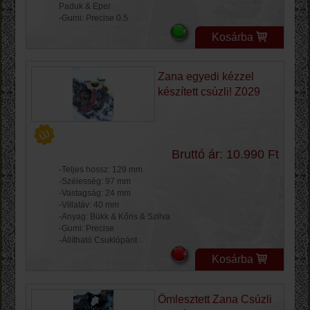
Paduk & Eper
-Gumi: Precise 0.5
Kosárba
Zana egyedi kézzel
készített csúzli! Z029
Bruttó ár: 10.990 Ft
-Teljes hossz: 129 mm
-Szélesség: 97 mm
-Vastagság: 24 mm
-Villatáv: 40 mm
-Anyag: Bükk & Kőris & Szilva
-Gumi: Precise
-Állítható Csuklópánt
Kosárba
Ömlesztett Zana Csúzli