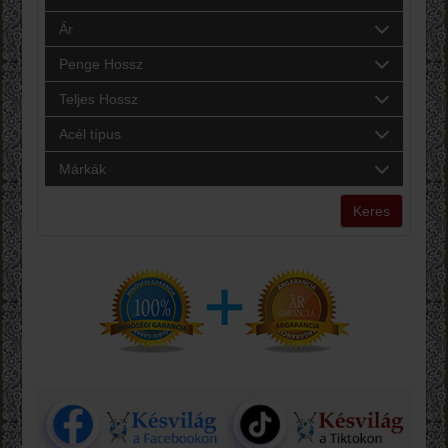
Ár
Penge Hossz
Teljes Hossz
Acél típus
Márkák
Keres