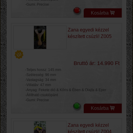
-Gumi: Precise
Kosárba
Zana egyedi kézzel
készített csúzli! Z005
Bruttó ár: 14.990 Ft
-Teljes hossz: 145 mm
-Szélesség: 96 mm
-Vastagság: 34 mm
-Villatáv: 47 mm
-Anyag: Fekete dió & Kőris & Ében & Olajfa & Eper
-Állítható csuklópánt
-Gumi: Precise
Kosárba
Zana egyedi kézzel
készített csúzli! Z004