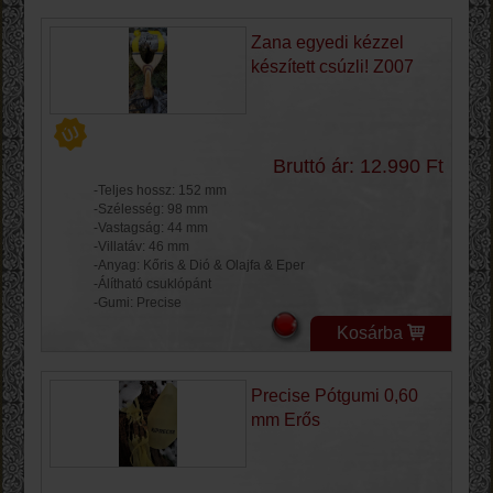
Zana egyedi kézzel
készített csúzli! Z007
Bruttó ár: 12.990 Ft
-Teljes hossz: 152 mm
-Szélesség: 98 mm
-Vastagság: 44 mm
-Villatáv: 46 mm
-Anyag: Kőris & Dió & Olajfa & Eper
-Álítható csuklópánt
-Gumi: Precise
Kosárba
Precise Pótgumi 0,60
mm Erős