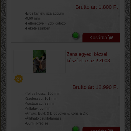
Bruttó ár: 1.800 Ft
-Erős kivitelű szalaggumi
-0.60 mm
-Felbőrözve + 2db Kötöző
-Fekete színben
Kosárba
Zana egyedi kézzel
készített csúzli! Z003
Bruttó ár: 12.990 Ft
-Teljes hossz: 150 mm
-Szélesség: 101 mm
-Vastagság: 38 mm
-Villatáv: 50 mm
-Anyag: Bükk & Diógyökér & Kőris & Dió
-Állítható csuklótámasz
-Gumi: Precise