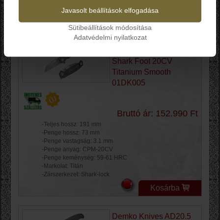
-Zárszerkezet: Shark-lock
-súly: 101 g
Javasolt beállítások elfogadása
Kosárba
Sütibeállítások módosítása
Adatvédelmi nyilatkozat
Demko Knives AD20.5
Shark Foot 20CV
Titanium Smooth
01DK005
Bruttó ár: 152.990 Ft
-Teljes hossz: 191 mm
-Penge hossz: 73 mm
-Penge vastagság: 3.1 mm
-Penge anyag: CPM-20CV
-Penge keménység: 59-61 HRC
-Markolat: Titán
-Zárszerkezet: Shark-lock
Kosárba
Demko Knives AD20.5