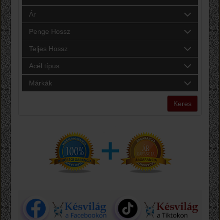
Ár
Penge Hossz
Teljes Hossz
Acél típus
Márkák
Keres