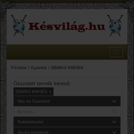
Toggle
navigatio
Főoldal
Gyártók
DEMKO KNIVES
Összetett termék kereső:
DEMKO KNIVES
×
Név és Számkód
Raktárkészlet
Akciós termékek