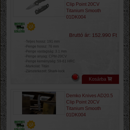
Clip Point 20CV
Titanium Smooth
01DK004
Bruttó ár: 152.990 Ft
-Teljes hossz: 191 mm
-Penge hossz: 76 mm
-Penge vastagság: 3.1 mm
-Penge anyag: CPM-20CV
-Penge keménység: 59-61 HRC
-Markolat: Titán
-Zárszerkezet: Shark-lock
Kosárba
Demko Knives AD20.5
Clip Point 20CV
Titanium Smooth
01DK004