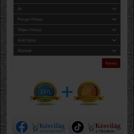
Ár
Penge Hossz
Teljes Hossz
Acél típus
Márkák
Keres