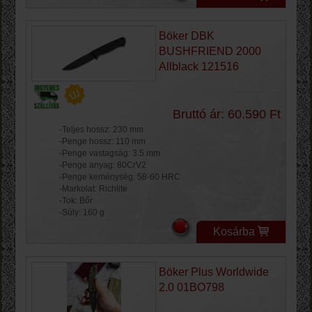
Böker DBK
BUSHFRIEND 2000
Allblack 121516
Bruttó ár: 60.590 Ft
-Teljes hossz: 230 mm
-Penge hossz: 110 mm
-Penge vastagság: 3.5 mm
-Penge anyag: 80CrV2
-Penge keménység: 58-60 HRC
-Markolat: Richlite
-Tok: Bőr
-Súly: 160 g
Kosárba
Böker Plus Worldwide
2.0 01BO798