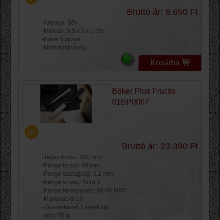
Bruttó ár: 8.650 Ft
-Anyaga: Bőr
-Méretei: 9,5 x 3 x 1 cm.
-Böker logóval
-Német minőség
Kosárba
Böker Plus Fructis
01BP0067
Bruttó ár: 23.390 Ft
-Teljes hossz: 180 mm
-Penge hossz: 80 mm
-Penge vastagság: 3.2 mm
-Penge anyag: Nitro V
-Penge keménység: 58-60 HRC
-Markolat: G-10
-Zárszerkezet: Liner-lock
-súly: 75 g