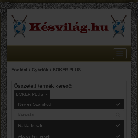
Toggle
navigatio
Főoldal
Gyártók
BÖKER PLUS
Összetett termék kereső:
BÖKER PLUS
×
Név és Számkód
Raktárkészlet
Akciós termékek