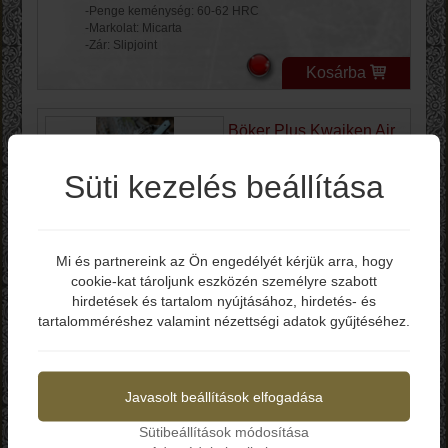
-Penge keménység: 60-62 HRC
-Markolat: Micarta
-Zár: Slipjoint
Kosárba
Böker Plus Kwaiken Air
G10 Jade 01BO343
Süti kezelés beállítása
Bruttó ár: 38.190 Ft
Mi és partnereink az Ön engedélyét kérjük arra, hogy
-Teljes hossz: 213 mm
cookie-kat tároljunk eszközén személyre szabott
Elmúltál már 18 éves?
-Penge hossz: 90 mm
-Penge vastagság: 2.5 mm
hirdetések és tartalom nyújtásához, hirdetés- és
-Penge anyag: VG-10
tartalomméréshez valamint nézettségi adatok gyűjtéséhez.
-Penge keménység: 60-62 HRC
Igen
Nem
-Markolat: G-10
-Zárszerkezet: Liner-lock
-Tervező: Lucas Burnley
Javasolt beállítások elfogadása
-Tok: Nylon
Kosárba
Sütibeállítások módosítása