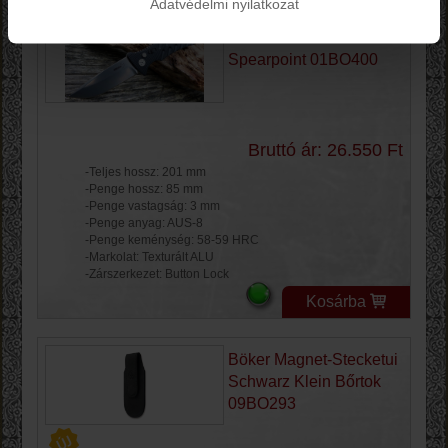
Adatvédelmi nyilatkozat
Böker Plus Strike
Spearpoint 01BO400
Bruttó ár: 26.550 Ft
-Teljes hossz: 201 mm
-Penge hossz: 85 mm
-Penge vastagság: 3 mm
-Penge anyag: AUS-8
-Penge keménység: 58-59 HRC
-Markolat: Texturált ALU
-Zárszerkezet: Button Lock
Kosárba
Böker Magnet-Stecketui
Schwarz Klein Bőrtok
09BO293