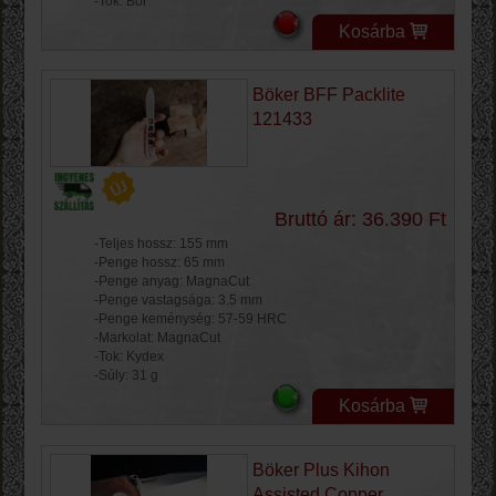
-Tok: Bőr
Kosárba
Böker BFF Packlite
121433
Bruttó ár: 36.390 Ft
-Teljes hossz: 155 mm
-Penge hossz: 65 mm
-Penge anyag: MagnaCut
-Penge vastagsága: 3.5 mm
-Penge keménység: 57-59 HRC
-Markolat: MagnaCut
-Tok: Kydex
-Súly: 31 g
Kosárba
Böker Plus Kihon
Assisted Copper