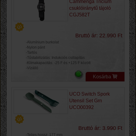
Cammenga Trícium
csuklóiránytű tájoló
CGJ582T
Bruttó ár: 22.990 Ft
-Alumínium burkolat
-Nylon pánt
-Tartós
-Tűstabilizálás: Indukciós csillapítás
-Klímakapacitás: -25 F és +125 F között
-Vízálló
Kosárba
UCO Switch Spork
Utensil Set Grn
UCO00392
Bruttó ár: 3.990 Ft
-Teljes hossz: 177 mm