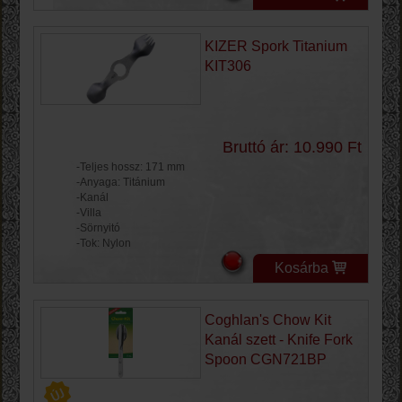
KIZER Spork Titanium
KIT306
Bruttó ár: 10.990 Ft
-Teljes hossz: 171 mm
-Anyaga: Titánium
-Kanál
-Villa
-Sörnyitó
-Tok: Nylon
Kosárba
Coghlan's Chow Kit
Kanál szett - Knife Fork
Spoon CGN721BP