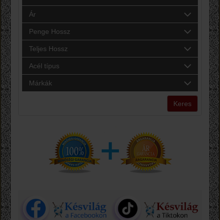
Ár
Penge Hossz
Teljes Hossz
Acél típus
Márkák
Keres