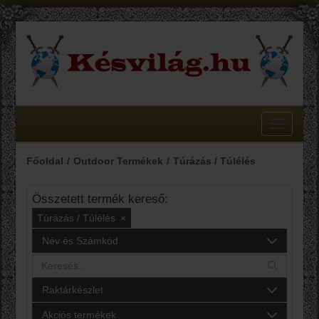
Toggle
navigatio
Főoldal
Outdoor Termékek
Túrázás / Túlélés
Összetett termék kereső:
Túrázás / Túlélés
×
Név és Számkód
Raktárkészlet
Akciós termékek