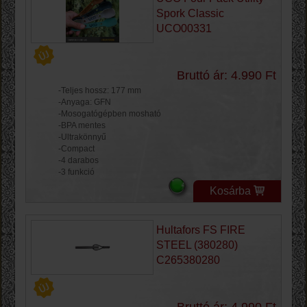
Spork Classic
UCO00331
Bruttó ár: 4.990 Ft
-Teljes hossz: 177 mm
-Anyaga: GFN
-Mosogatógépben mosható
-BPA mentes
-Ultrakönnyű
-Compact
-4 darabos
-3 funkció
Kosárba
Hultafors FS FIRE
STEEL (380280)
C265380280