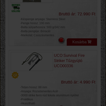
Bruttó ár: 72.990 Ft
-Késpenge anyaga: Stainless Steel
-Penge hossz: 100 mm
-Balta súlya/hossza: 500 g/342 mm
-Balta pengéje: Bóracél
-Markolat: Csúszásmentes
Kosárba
UCO Survival Fire
Striker Tűzgyújtó
UCO00336
Bruttó ár: 4.990 Ft
-Teljes hossz: 88 mm
-Anyaga: Rozsdamentes Acél
-3000 strike ferro rúd fekete alumínium nyéllel
-Praktikus
-Akasztható