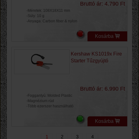
Bruttó ár: 4.790 Ft
-Méretek: 108X18X11 mm
-Súly: 10 g
-Anyaga: Carbon fiber & nylon
Kosárba
Kershaw KS1019x Fire
Starter Tűzgyújtó
Bruttó ár: 6.990 Ft
-Foggantyú: Molded Plastic
-Magnézium rúd
-Több ezerszer használható
Kosárba
1
2
3
4