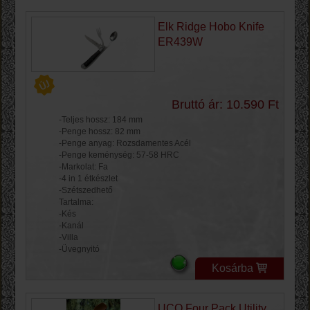
Elk Ridge Hobo Knife
ER439W
Bruttó ár: 10.590 Ft
-Teljes hossz: 184 mm
-Penge hossz: 82 mm
-Penge anyag: Rozsdamentes Acél
-Penge keménység: 57-58 HRC
-Markolat: Fa
-4 in 1 étkészlet
-Szétszedhető
Tartalma:
-Kés
-Kanál
-Villa
-Üvegnyitó
Kosárba
UCO Four Pack Utility