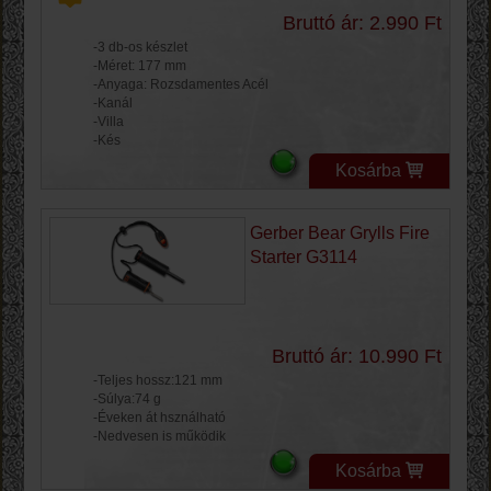
Bruttó ár: 2.990 Ft
-3 db-os készlet
-Méret: 177 mm
-Anyaga: Rozsdamentes Acél
-Kanál
-Villa
-Kés
Kosárba
Gerber Bear Grylls Fire
Starter G3114
Bruttó ár: 10.990 Ft
-Teljes hossz:121 mm
-Súlya:74 g
-Éveken át hsználható
-Nedvesen is működik
Kosárba