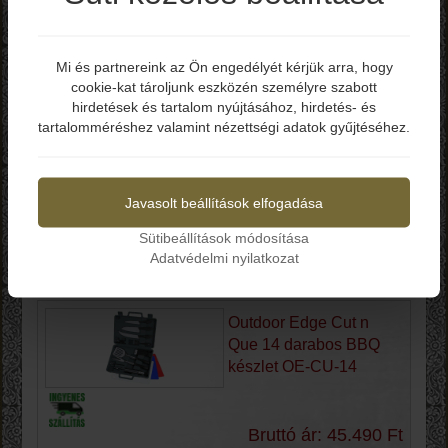
Shomer-Tec GTFO
Escape Karkötő
Mi és partnereink az Ön engedélyét kérjük arra, hogy
SHOGTFO
cookie-kat tároljunk eszközén személyre szabott
Elmúltál már 18 éves?
hirdetések és tartalom nyújtásához, hirdetés- és
tartalomméréshez valamint nézettségi adatok gyűjtéséhez.
Bruttó ár: 5.500 Ft
Igen
Nem
-Túlélő karkötő
-Edzett üveg kitöréséhez
Javasolt beállítások elfogadása
-Anyaga: Paracord / Hv30 1750
-Állítható méret
Sütibeállítások módosítása
-Made in United Kingdom
Adatvédelmi nyilatkozat
Kosárba
Outdoor Edge Cut n
Que 14 darabos BBQ
készlet OE-CU-14
Bruttó ár: 45.490 Ft