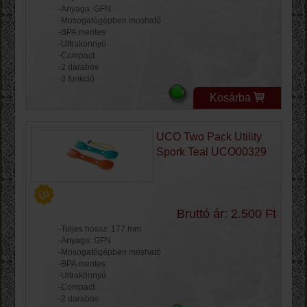
-Anyaga: GFN
-Mosogatógépben mosható
-BPA mentes
-Ultrakönnyű
-Compact
-2 darabos
-3 funkció
Kosárba
UCO Two Pack Utility
Spork Teal UCO00329
Bruttó ár: 2.500 Ft
-Teljes hossz: 177 mm
-Anyaga: GFN
-Mosogatógépben mosható
-BPA mentes
-Ultrakönnyű
-Compact
-2 darabos