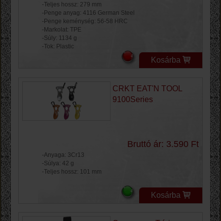
-Teljes hossz: 279 mm
-Penge anyag: 4116 German Steel
-Penge keménység: 56-58 HRC
-Markolat: TPE
-Súly: 1134 g
-Tok: Plastic
Kosárba
CRKT EAT'N TOOL
9100Series
Bruttó ár: 3.590 Ft
-Anyaga: 3Cr13
-Súlya: 42 g
-Teljes hossz: 101 mm
Kosárba