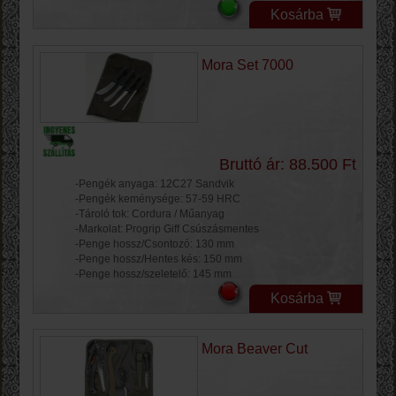
Kosárba
Mora Set 7000
Bruttó ár: 88.500 Ft
-Pengék anyaga: 12C27 Sandvik
-Pengék keménysége: 57-59 HRC
-Tároló tok: Cordura / Műanyag
-Markolat: Progrip Giff Csúszásmentes
-Penge hossz/Csontozó: 130 mm
-Penge hossz/Hentes kés: 150 mm
-Penge hossz/szeletelő: 145 mm
Kosárba
Mora Beaver Cut