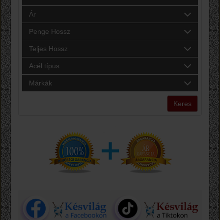
Ár
Penge Hossz
Teljes Hossz
Acél típus
Márkák
Keres