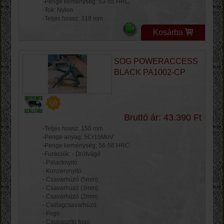
-Penge keménység: 53-55 HRC
-Tok: Nylon
-Teljes hossz: 318 mm
Kosárba
SOG POWERACCESS
BLACK PA1002-CP
Bruttó ár: 43.390 Ft
-Teljes hossz: 150 mm
-Penge anyag: 5Cr15MoV
-Penge keménység: 56-58 HRC
-Funkciók: - Drótvágó
- Palacknyitó
- Konzervnyitó
- Csavarhúzó (5mm)
- Csavarhúzó (3mm)
- Csavarhúzó (2mm)
- Csillagcsavarhúzó
- Fogó
- Csupaszító fogó