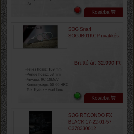
- Ár
Kosárba
SOG Snarl
SOGJB01KCP nyakkés
Bruttó ár: 32.990 Ft
-Teljes hossz: 109 mm
-Penge hossz: 58 mm
-Anyaga: 9Cr18MoV
-Keménysége: 58-60 HRC
-Tok: Kydex + Acél lánc
Kosárba
SOG RECONDO FX
BLACK 17-22-01-57
C378330012