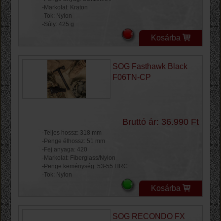
-Markolat: Kraton
-Tok: Nylon
-Súly: 425 g
Kosárba
SOG Fasthawk Black
F06TN-CP
Bruttó ár: 36.990 Ft
-Teljes hossz: 318 mm
-Penge élhossz: 51 mm
-Fej anyaga: 420
-Markolat: Fiberglass/Nylon
-Penge keménység: 53-55 HRC
-Tok: Nylon
Kosárba
SOG RECONDO FX