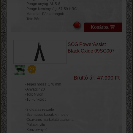
-Penge anyag: AUS-8
-Penge keménység: 57-59 HRC
-Markolat: Bőr korongok
-Tok: Bőr
Kosárba
SOG PowerAssist
Black Oxide 09SG007
Bruttó ár: 47.990 Ft
-Teljes hossz: 178 mm
-Anyag: 420
-Tok: Nylon
-16 Funkció :
-3 oldalas reszelő
-Szemcsés kupak krimpelő
-Csavaros markolatú csatorna
-Palacknyitó
-Konzervnyitó