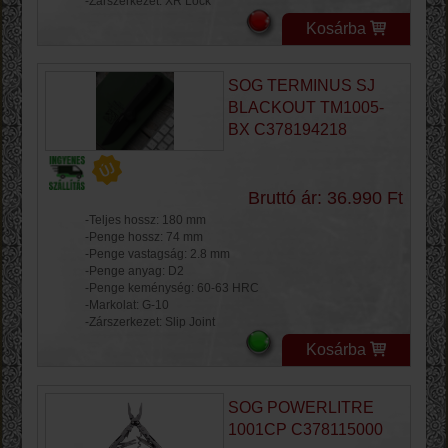
-Zárszerkezet: XR Lock
Kosárba
SOG TERMINUS SJ
BLACKOUT TM1005-
BX C378194218
Bruttó ár: 36.990 Ft
-Teljes hossz: 180 mm
-Penge hossz: 74 mm
-Penge vastagság: 2.8 mm
-Penge anyag: D2
-Penge keménység: 60-63 HRC
-Markolat: G-10
-Zárszerkezet: Slip Joint
Kosárba
SOG POWERLITRE
1001CP C378115000