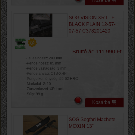
Kosárba
SOG VISION XR LTE
BLACK PLAIN 12-57-
07-57 C378201420
Bruttó ár: 111.990 Ft
-Teljes hossz: 203 mm
-Penge hossz: 85 mm
-Penge vastagság: 3 mm
-Penge anyag: CTS-XHP
-Penge keménység: 59-62 HRC
-Markolat: G-10
-Zárszerkezet: XR Lock
-Súly: 99 g
Kosárba
SOG Sogfari Machete
MC01N 13"