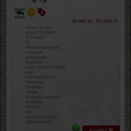
Bruttó ár: 35.990 Ft
-Hossz: 127 mm
-Anyag: 5Cr15MoV
-17 Funkció :
-Ár
-Penge (egyenes élű)
-Üvegnyitó
-Konzervnyitó
-Dugóhúzó
-Lapos csavarhúzó (kicsi)
-Fogó
-Imbusz bitfej (1/4")
-Ékszerhúzó
-Vonalvágó
-Tűfogó
-Csillagfejű csavarhúzó
-Szögmérő
-Vonalzó
-Olló
-Drótvágó (kemény)
-Drótvágó (puha)
Kosárba