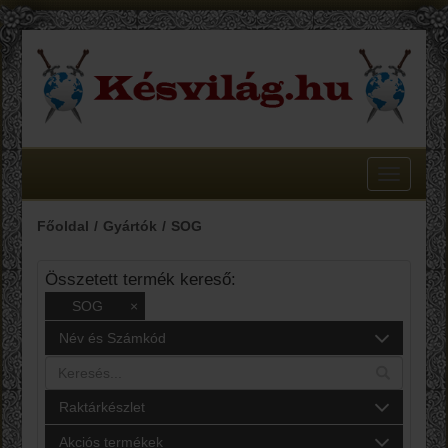
Toggle
navigatio
Főoldal
Gyártók
SOG
Összetett termék kereső:
SOG
×
Név és Számkód
Raktárkészlet
Akciós termékek