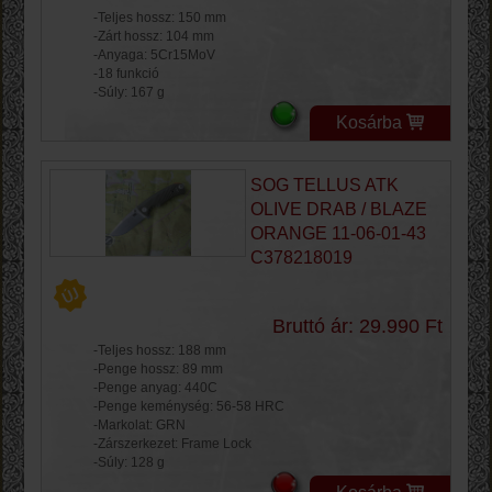
-Teljes hossz: 150 mm
-Zárt hossz: 104 mm
-Anyaga: 5Cr15MoV
-18 funkció
-Súly: 167 g
Kosárba
SOG TELLUS ATK
OLIVE DRAB / BLAZE
ORANGE 11-06-01-43
C378218019
Bruttó ár: 29.990 Ft
-Teljes hossz: 188 mm
-Penge hossz: 89 mm
-Penge anyag: 440C
-Penge keménység: 56-58 HRC
-Markolat: GRN
-Zárszerkezet: Frame Lock
-Súly: 128 g