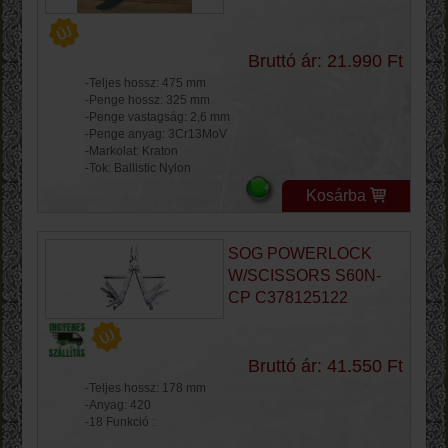
Bruttó ár: 21.990 Ft
-Teljes hossz: 475 mm
-Penge hossz: 325 mm
-Penge vastagság: 2,6 mm
-Penge anyag: 3Cr13MoV
-Markolat: Kraton
-Tok: Ballistic Nylon
Kosárba
SOG POWERLOCK
W/SCISSORS S60N-
CP C378125122
Bruttó ár: 41.550 Ft
-Teljes hossz: 178 mm
-Anyag: 420
-18 Funkció :