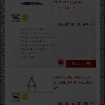
FDE 17-22-03-57
C378330112
Bruttó ár: 80.990 Ft
-Teljes hossz: 244 mm
-Penge hossz: 117 mm
-Penge vastagság: 4.1 mm
-Penge anyag: 440C
-Penge keménység: 58-60 HRC
-Markolat: Gumírozott
-Tok: Kydex
-Súly: 150 g
Kosárba
Sog POWERACCESS
STONEWASH PA1001-
CP
Bruttó ár: 39.990 Ft