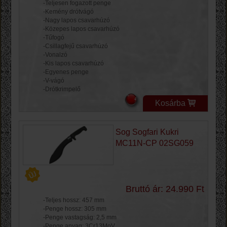
-Teljesen fogazott penge
-Kemény drótvágó
-Nagy lapos csavarhúzó
-Közepes lapos csavarhúzó
-Tűfogó
-Csillagfejű csavarhúzó
-Vonalzó
-Kis lapos csavarhúzó
-Egyenes penge
-V-vágó
-Drótkrimpelő
Kosárba
Sog Sogfari Kukri
MC11N-CP 02SG059
Bruttó ár: 24.990 Ft
-Teljes hossz: 457 mm
-Penge hossz: 305 mm
-Penge vastagság: 2,5 mm
-Penge anyag: 3Cr13MoV