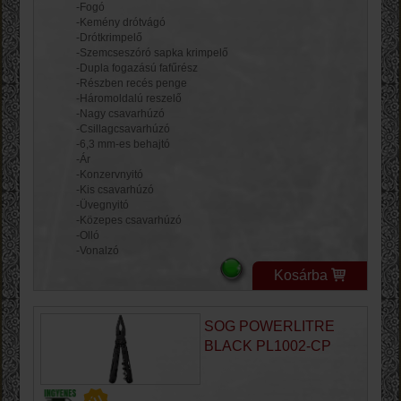
-Fogó
-Kemény drótvágó
-Drótkrimpelő
-Szemcseszóró sapka krimpelő
-Dupla fogazású fafűrész
-Részben recés penge
-Háromoldalú reszelő
-Nagy csavarhúzó
-Csillagcsavarhúzó
-6,3 mm-es behajtó
-Ár
-Konzervnyitó
-Kis csavarhúzó
-Üvegnyitó
-Közepes csavarhúzó
-Olló
-Vonalzó
Kosárba
SOG POWERLITRE
BLACK PL1002-CP