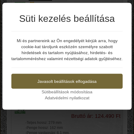
Bruttó ár: 80.990 Ft
Süti kezelés beállítása
-Teljes hossz: 244 mm
-Penge hossz: 117 mm
-Penge vastagság: 4.1 mm
-Penge anyag: 440C
Mi és partnereink az Ön engedélyét kérjük arra, hogy
-Penge keménység: 58-60 HRC
cookie-kat tároljunk eszközén személyre szabott
Elmúltál már 18 éves?
-Markolat: Gumírozott
-Tok: Kydex
hirdetések és tartalom nyújtásához, hirdetés- és
-Súly: 150 g
tartalomméréshez valamint nézettségi adatok gyűjtéséhez.
Kosárba
Igen
Nem
Javasolt beállítások elfogadása
SOG Bowie 2.0 S1T-L
C378310016
Sütibeállítások módosítása
Adatvédelmi nyilatkozat
Bruttó ár: 124.490 Ft
-Teljes hossz: 279 mm
-Penge hossz: 162 mm
-Penge vastagság: 6.1 mm