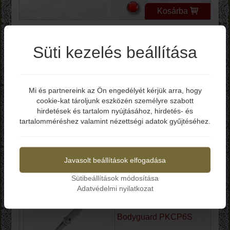
Kosárba
PIRANHA Knives Auto
Süti kezelés beállítása
Bodyguard PKCP6CT
Mi és partnereink az Ön engedélyét kérjük arra, hogy
Bruttó ár: 110.290 Ft
cookie-kat tároljunk eszközén személyre szabott
Elmúltál már 18 éves?
-Teljes hossz: 196 mm
hirdetések és tartalom nyújtásához, hirdetés- és
-Penge hossz: 82 mm
tartalomméréshez valamint nézettségi adatok gyűjtéséhez.
-Penge anyag: CPM-S30V
Igen
Nem
-Penge keménység: 58-60 HRC
-Markolat: Alumínium
-Zárszerkezet: Button lock
Javasolt beállítások elfogadása
-Made in USA
Kosárba
Sütibeállítások módosítása
Adatvédelmi nyilatkozat
PIRANHA Knives Auto
Bodyguard PKCP6S