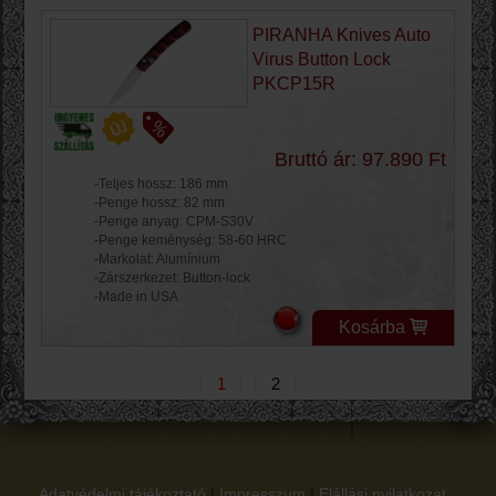
PIRANHA Knives Auto
Virus Button Lock
PKCP15R
Bruttó ár: 97.890 Ft
-Teljes hossz: 186 mm
-Penge hossz: 82 mm
-Penge anyag: CPM-S30V
-Penge keménység: 58-60 HRC
-Markolat: Alumínium
-Zárszerkezet: Button-lock
-Made in USA
Kosárba
1
2
Adatvédelmi tájékoztató
|
Impresszum
|
Elállási nyilatkozat