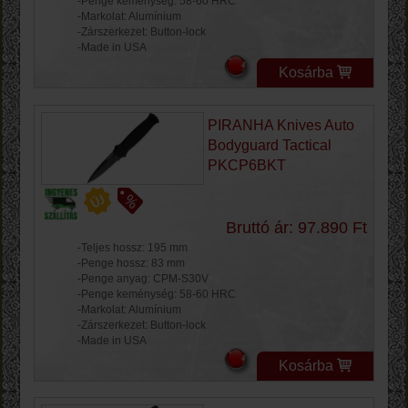
-Penge keménység: 58-60 HRC
-Markolat: Alumínium
-Zárszerkezet: Button-lock
-Made in USA
Kosárba
PIRANHA Knives Auto
Bodyguard Tactical
PKCP6BKT
Bruttó ár: 97.890 Ft
-Teljes hossz: 195 mm
-Penge hossz: 83 mm
-Penge anyag: CPM-S30V
-Penge keménység: 58-60 HRC
-Markolat: Alumínium
-Zárszerkezet: Button-lock
-Made in USA
Kosárba