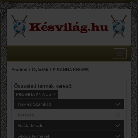
Toggle
navigatio
Főoldal
Gyártók
PIRANHA KNIVES
Összetett termék kereső:
PIRANHA KNIVES
×
Név és Számkód
Raktárkészlet
Akciós termékek