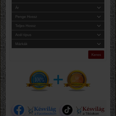
Ár
Penge Hossz
Teljes Hossz
Acél típus
Márkák
Keres