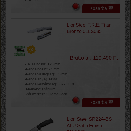
-Tok: Bőr
Kosárba
LionSteel T.R.E. Titan
Bronze 01LS085
Bruttó ár: 119.490 Ft
-Teljes hossz: 175 mm
-Penge hossz: 74 mm
-Penge vastagság: 3.5 mm
-Penge anyag: M390
-Penge keménység: 60-61 HRC
-Markolat: Titánium
-Zárszerkezet: Frame Lock
Kosárba
Lion Steel SR22A-BS
ALU Satin Finish