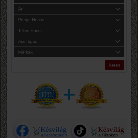
Ár
Penge Hossz
Teljes Hossz
Acél típus
Márkák
Keres