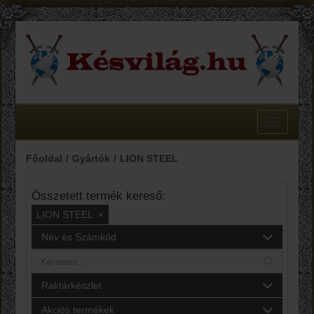
Toggle
navigatio
Főoldal
Gyártók
LION STEEL
Összetett termék kereső:
LION STEEL
×
Név és Számkód
Raktárkészlet
Akciós termékek