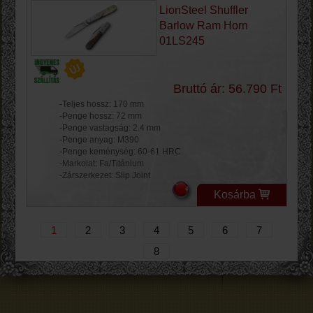
LionSteel Shuffler
Barlow Ram Horn
01LS245
Bruttó ár: 56.790 Ft
-Teljes hossz: 170 mm
-Penge hossz: 72 mm
-Penge vastagság: 2.4 mm
-Penge anyag: M390
-Penge keménység: 60-61 HRC
-Markolat: Fa/Titánium
-Zárszerkezet: Slip Joint
Kosárba
1
2
3
4
5
6
7
8