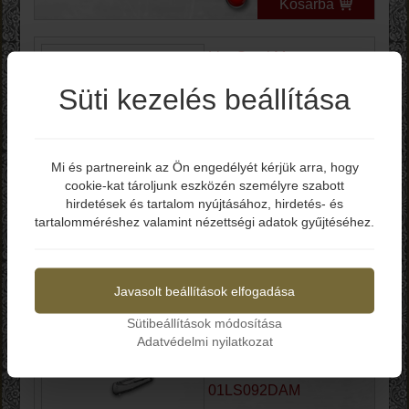
Kosárba
LionSteel Myto
Damascus Grey
Süti kezelés beállítása
01LS212DAM
Bruttó ár: 155.990 Ft
Mi és partnereink az Ön engedélyét kérjük arra, hogy
-Teljes hossz: 201 mm
cookie-kat tároljunk eszközén személyre szabott
Elmúltál már 18 éves?
-Penge hossz: 83 mm
hirdetések és tartalom nyújtásához, hirdetés- és
-Penge vastagság: 4 mm
tartalomméréshez valamint nézettségi adatok gyűjtéséhez.
-Penge anyag: Damaszk
-Penge keménység: 60-62 HRC
Igen
Nem
-Markolat: Titánium
-Zárszerkezet: Frame Lock
Javasolt beállítások elfogadása
Kosárba
Sütibeállítások módosítása
Adatvédelmi nyilatkozat
LionSteel T.R.E.
Damascus Thor Titan
01LS092DAM