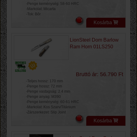
-Penge keménység: 58-60 HRC
-Markolat: Micarta
-Tok: Bőr
Kosárba
LionSteel Dom Barlow
Ram Horn 01LS250
Bruttó ár: 56.790 Ft
-Teljes hossz: 170 mm
-Penge hossz: 72 mm
-Penge vastagság: 2.4 mm
-Penge anyag: M390
-Penge keménység: 60-61 HRC
-Markolat: Kos Szarv/Titánium
-Zárszerkezet: Slip Joint
Kosárba