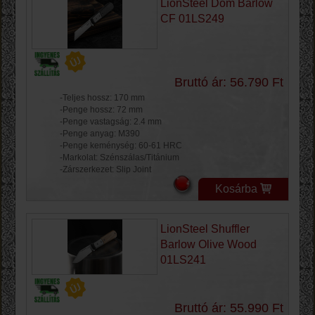
LionSteel Dom Barlow
CF 01LS249
Bruttó ár: 56.790 Ft
-Teljes hossz: 170 mm
-Penge hossz: 72 mm
-Penge vastagság: 2.4 mm
-Penge anyag: M390
-Penge keménység: 60-61 HRC
-Markolat: Szénszálas/Titánium
-Zárszerkezet: Slip Joint
Kosárba
LionSteel Shuffler
Barlow Olive Wood
01LS241
Bruttó ár: 55.990 Ft