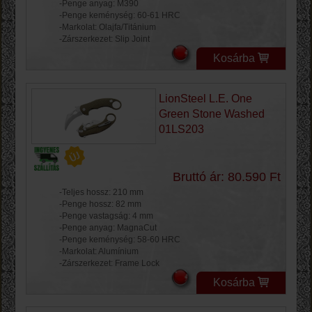
-Penge anyag: M390
-Penge keménység: 60-61 HRC
-Markolat: Olajfa/Titánium
-Zárszerkezet: Slip Joint
Kosárba
LionSteel L.E. One
Green Stone Washed
01LS203
Bruttó ár: 80.590 Ft
-Teljes hossz: 210 mm
-Penge hossz: 82 mm
-Penge vastagság: 4 mm
-Penge anyag: MagnaCut
-Penge keménység: 58-60 HRC
-Markolat: Alumínium
-Zárszerkezet: Frame Lock
Kosárba