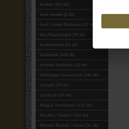
Kardok (323 db)
Kard szettek (6 db)
Kerti / Kültéri Eszközök (32 db)
Kés Alapanyagok (38 db)
Késkészletek (62 db)
Késélezők (468 db)
Konyhai Eszközök (15 db)
Különleges Damaszkok (346 db)
Lámpák (20 db)
Lándzsák (26 db)
Magyar Termékeink (222 db)
Manikűr / Pedikűr (102 db)
Miniatűr Bicskák / Kések (91 db)