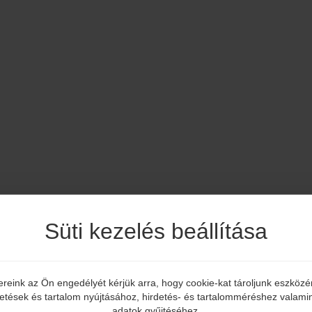
Süti kezelés beállítása
ereink az Ön engedélyét kérjük arra, hogy cookie-kat tároljunk eszköz
Elmúltál már 18 éves?
detések és tartalom nyújtásához, hirdetés- és tartalomméréshez valamin
adatok gyűjtéséhez.