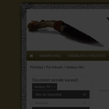
WEBÁRUHÁZ
VÁSÁRLÁSI ÚTMUTATÓ
Főoldal
Fix Kések
Vadász /III./
Összetett termék kereső:
Vadász /III./
×
Név és Számkód