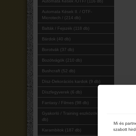
Automata Kések /OTF/ (116 db)
Automata Kések II. / OTF-
Microtech / (214 db)
Balták / Fejszék (118 db)
Bárdok (40 db)
Borotvák (37 db)
Bozótvágók (210 db)
Bushcraft (52 db)
Dísz-Dekorációs kardok (9 db)
Díszfegyverek (6 db)
Fantasy / Filmes (98 db)
Gyakorló / Training eszközök (41
db)
Mi és partn
szabott hir
Karambitok (187 db)