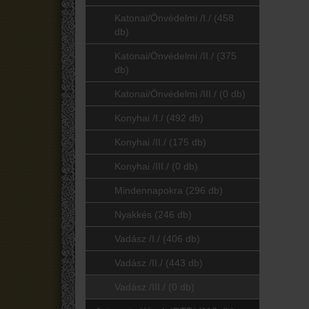
Katonai/Önvédelmi /I./ (458
db)
Katonai/Önvédelmi /II./ (375
db)
Katonai/Önvédelmi /III./ (0 db)
Konyhai /I./ (492 db)
Konyhai /II./ (175 db)
Konyhai /III./ (0 db)
Mindennapokra (296 db)
Nyakkés (246 db)
Vadász /I./ (406 db)
Vadász /II./ (443 db)
Vadász /III./ (0 db)