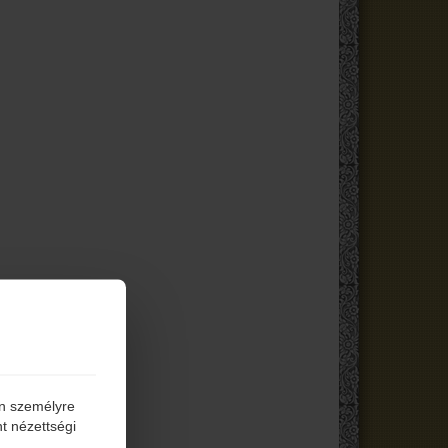
én személyre
t nézettségi