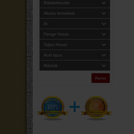
Raktárkészlet
Akciós termékek
Ár
Penge Hossz
Teljes Hossz
Acél típus
Márkák
Keres