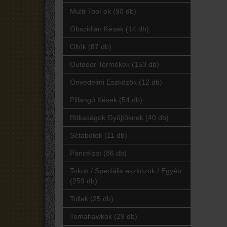
Multi-Tool-ok (90 db)
Obszidián Kések (14 db)
Ollók (87 db)
Outdoor Termékek (153 db)
Önvédelmi Eszközök (12 db)
Pillangó Kések (54 db)
Ritkaságok Gyűjtőknek (40 db)
Sétabotok (11 db)
Páncélzat (86 db)
Tokok / Speciális eszközök / Egyéb
(259 db)
Tollak (25 db)
Tomahawkok (29 db)