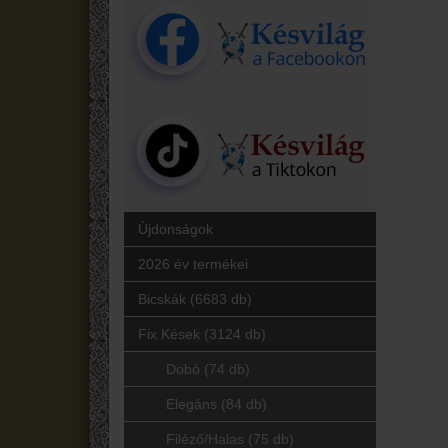
Újdonságok
2026 év termékei
Bicskák (6683 db)
Fix Kések (3124 db)
Dobó (74 db)
Elegáns (84 db)
Filéző/Halas (75 db)