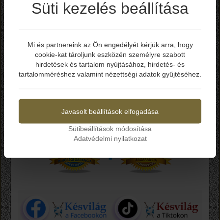
Süti kezelés beállítása
Ár
Penge Hossz
Mi és partnereink az Ön engedélyét kérjük arra, hogy
Teljes Hossz
cookie-kat tároljunk eszközén személyre szabott
Elmúltál már 18 éves?
hirdetések és tartalom nyújtásához, hirdetés- és
Acél típus
tartalomméréshez valamint nézettségi adatok gyűjtéséhez.
Márkák
Igen
Nem
Keres
Javasolt beállítások elfogadása
Sütibeállítások módosítása
Adatvédelmi nyilatkozat