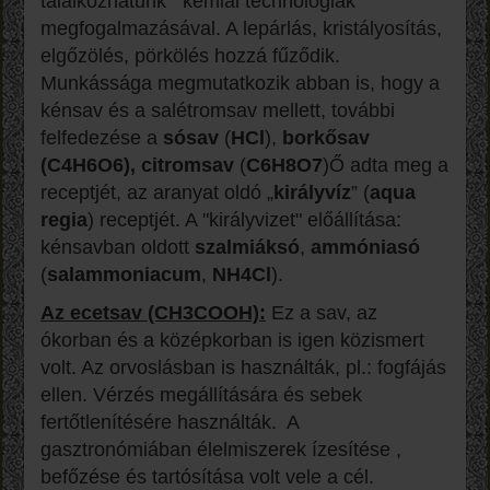
találkozhatunk kémiai technológiák
megfogalmazásával. A lepárlás, kristályosítás,
elgőzölés, pörkölés hozzá fűződik.
Munkássága megmutatkozik abban is, hogy a
kénsav és a salétromsav mellett, további
felfedezése a
sósav
(
HCl
),
borkősav
(
C4H6O6
),
citromsav
(
C6H8O7
)Ő adta meg a
receptjét, az aranyat oldó „
királyvíz
” (
aqua
regia
) receptjét. A "királyvizet" előállítása:
kénsavban oldott
szalmiáksó
,
ammóniasó
(
salammoniacum
,
NH4Cl
).
Az ecetsav (CH3COOH):
Ez a sav, az
ókorban és a középkorban is igen közismert
volt. Az orvoslásban is használták, pl.: fogfájás
ellen. Vérzés megállítására és sebek
fertőtlenítésére használták. A
gasztronómiában élelmiszerek ízesítése ,
befőzése és tartósítása volt vele a cél.