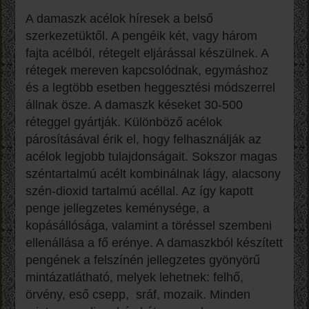
A damaszk acélok híresek a belső
szerkezetüktől. A pengéik két, vagy három
fajta acélból, rétegelt eljárással készülnek. A
rétegek mereven kapcsolódnak, egymáshoz
és a legtöbb esetben heggesztési módszerrel
állnak ösze. A damaszk késeket 30-500
réteggel gyártják. Különböző acélok
párosításával érik el, hogy felhasználják az
acélok legjobb tulajdonságait. Sokszor magas
széntartalmú acélt kombinálnak lágy, alacsony
szén-dioxid tartalmú acéllal. Az így kapott
penge jellegzetes keménysége, a
kopásállósága, valamint a töréssel szembeni
ellenállása a fő erénye. A damaszkból készített
pengének a felszínén jellegzetes gyönyörű
mintázatlátható, melyek lehetnek: felhő,
örvény, eső csepp,
sráf, mozaik. Minden