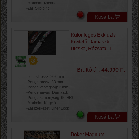
-Markolat: Micarta
-Zár: Slipjoint
Kosárba
Különleges Exkluzív
Kivitelű Damaszk
Bicska, Rózsafa! 1
Bruttó ár: 44.990 Ft
-Teljes hossz: 203 mm
-Penge hossz: 83 mm
-Penge vastagság: 3 mm
-Penge anyag: Damaszk
-Penge keménység: 60 HRC
-Markolat: Kagyló
-Zárszerkezet: Liner Lock
Kosárba
Böker Magnum