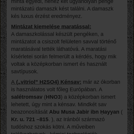
minta egyedi, nehéz két ugyanolyan penge
mintázatú damaszk kést találni. A damaszk
kés luxus érzést eredményez.
Mintázat kiemelése maratással:
A damaszkolással készült pengéken, a
mintázatot a csiszolt felületen savval történő
maratásával tették láthatóvá. A maratási
kísérletei során felmerült a kérdés, hogy mik
voltak a középkorban ismert és használt
savtípusok.
A
(„vitriol” H2SO4)
Kénsav
:
már az ókorban
is használatos volt főleg Európában. A
salétromsav
(
HNO3
) a középkorban ismert
lehetett, úgy mint a kénsav. Mindkét sav
beazonosítását
Abu Musa Jabir ibn Ḥayyan
(
Kr. u. 721 –815
. ), az Iránból származó
tudóshoz szokás kötni. A műveiben