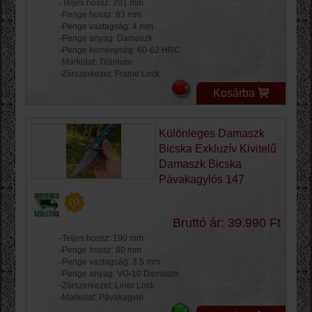
-Teljes hossz: 201 mm
-Penge hossz: 83 mm
-Penge vastagság: 4 mm
-Penge anyag: Damaszk
-Penge keménység: 60-62 HRC
-Markolat: Titánium
-Zárszerkezet: Frame Lock
Kosárba
Különleges Damaszk
Bicska Exkluzív Kivitelű
Damaszk Bicska
Pávakagylós 147
Bruttó ár: 39.990 Ft
-Teljes hossz: 190 mm
-Penge hossz: 80 mm
-Penge vastagság: 3.5 mm
-Penge anyag: VG-10 Damaszk
-Zárszerkezet: Liner Lock
-Markolat: Pávakagyló