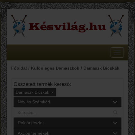
Toggle
navigatio
Főoldal
Különleges Damaszkok
Damaszk Bicskák
Összetett termék kereső:
Damaszk Bicskák
×
Név és Számkód
Raktárkészlet
Akciós termékek