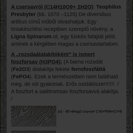
A csersavról (C14H10O9+ 2H2O)
:
Teophilus
Presbyter
(kb. 1070 –1125) De diversibus
artibus című műből olvashatjuk. Egy
tintakészítési receptben szereplő növény, a
Ligna Spinarum
-ot, egy tüskés fafajtát jelöl,
aminek a kérgében magas a csersavtartalom.
A „rozsdaátalakítóként” is ismert
foszforsav (H3PO4):
(A barna rozsdát
(
Fe2O3
) átalakítja fekete
ferrofoszfáttá
(
FePO4
). Ezek a természetben nem található
meg, de sói gyakoriak. Erős oxidálószer!!!!!! /
A foszfort a salétromsav foszforsavvá alakítja.
/