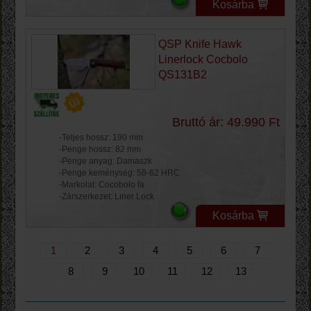
Kosárba
QSP Knife Hawk
Linerlock Cocbolo
QS131B2
Bruttó ár: 49.990 Ft
-Teljes hossz: 190 mm
-Penge hossz: 82 mm
-Penge anyag: Damaszk
-Penge keménység: 58-62 HRC
-Markolat: Cocobolo fa
-Zárszerkezet: Liner Lock
Kosárba
1
2
3
4
5
6
7
8
9
10
11
12
13