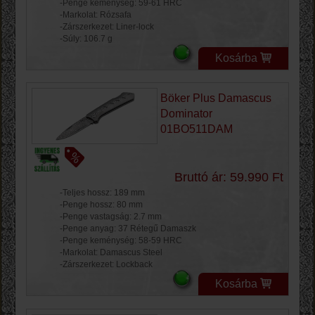
-Penge keménység: 59-61 HRC
-Markolat: Rózsafa
-Zárszerkezet: Liner-lock
-Súly: 106.7 g
Kosárba
Böker Plus Damascus
Dominator
01BO511DAM
Bruttó ár: 59.990 Ft
-Teljes hossz: 189 mm
-Penge hossz: 80 mm
-Penge vastagság: 2.7 mm
-Penge anyag: 37 Rétegű Damaszk
-Penge keménység: 58-59 HRC
-Markolat: Damascus Steel
-Zárszerkezet: Lockback
Kosárba