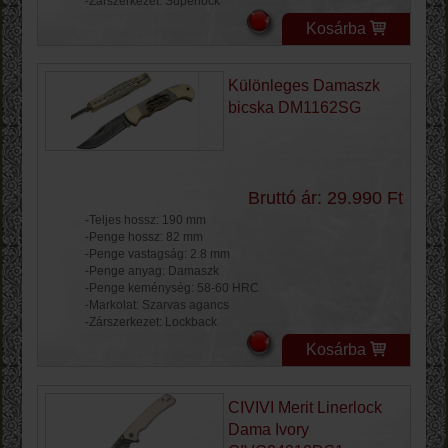
-Zárszerkezet: Superlock
Kosárba
Különleges Damaszk
bicska DM1162SG
Bruttó ár: 29.990 Ft
-Teljes hossz: 190 mm
-Penge hossz: 82 mm
-Penge vastagság: 2.8 mm
-Penge anyag: Damaszk
-Penge keménység: 58-60 HRC
-Markolat: Szarvas agancs
-Zárszerkezet: Lockback
Kosárba
CIVIVI Merit Linerlock
Dama Ivory