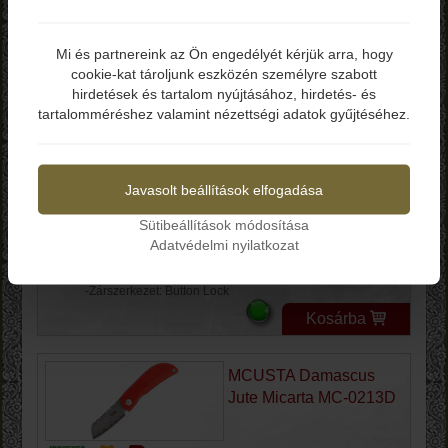
Mi és partnereink az Ön engedélyét kérjük arra, hogy
Különleges Damaszk
cookie-kat tároljunk eszközén személyre szabott
Elmúltál már 18 éves?
CIVIVI Cogent
hirdetések és tartalom nyújtásához, hirdetés- és
CIVC20038DDS1
tartalomméréshez valamint nézettségi adatok gyűjtéséhez.
Igen
Nem
Bruttó ár: 59.990 Ft
Javasolt beállítások elfogadása
-Teljes hossz: 200 mm
-Penge hossz: 88 mm
-Penge vastagság: 3.1 mm
Sütibeállítások módosítása
-Penge anyag: Damaszk
Adatvédelmi nyilatkozat
-Penge keménység: 58-60 HRC
-Markolat: Micarta
-Zárszerkezet: Button Lock
Kosárba
MCUSTA Damascus
Jute Micarta MC-0213D