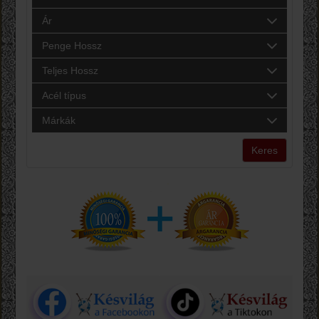
Ár
Penge Hossz
Teljes Hossz
Acél típus
Márkák
Keres