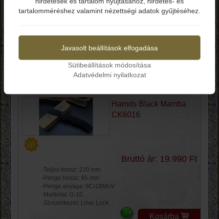
hirdetések és tartalom nyújtásához, hirdetés- és
tartalomméréshez valamint nézettségi adatok gyűjtéséhez.
Igen
Nem
Termékek
Javasolt beállítások elfogadása
Gyártók
Sütibeállítások módosítása
Adatvédelmi nyilatkozat
Rendezés
Harnds Black Mamba
CK6016
Bruttó ár: 19.990 Ft
-Teljes hossz: 210 mm
-Penge hossz: 85 mm
-Penge anyaga: 9Cr18MoV
-Markolat: G-10
-Zárszerkezet: Liner Lock
Kosárba