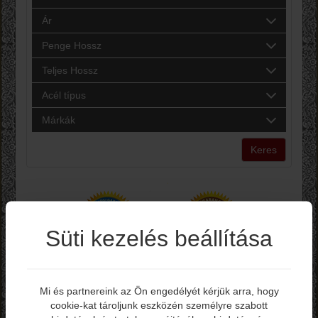
Ár
Penge Hossz
Teljes Hossz
Acél típus
Márkák
Keres
Süti kezelés beállítása
Mi és partnereink az Ön engedélyét kérjük arra, hogy
cookie-kat tároljunk eszközén személyre szabott
Elmúltál már 18 éves?