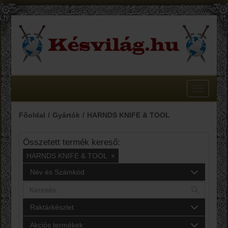
Toggle
navigatio
Főoldal
Gyártók
HARNDS KNIFE & TOOL
Összetett termék kereső:
HARNDS KNIFE & TOOL
×
Név és Számkód
Raktárkészlet
Akciós termékek