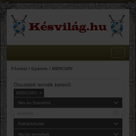
Toggle
navigatio
Főoldal
Gyártók
MERCURY
Összetett termék kereső:
MERCURY
×
Név és Számkód
Raktárkészlet
Akciós termékek