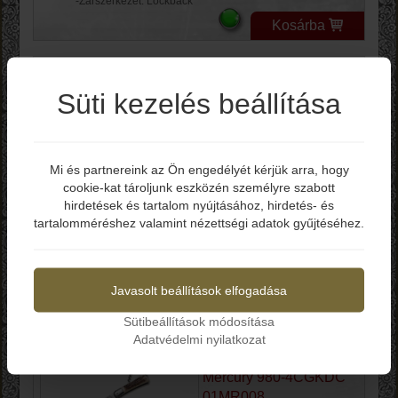
-Zárszerkezet: Lockback
Kosárba
Mercury 921-4CGTDC
Süti kezelés beállítása
01MR029
Mi és partnereink az Ön engedélyét kérjük arra, hogy
Bruttó ár: 49.990 Ft
cookie-kat tároljunk eszközén személyre szabott
Elmúltál már 18 éves?
-Teljes hossz: 195 mm
hirdetések és tartalom nyújtásához, hirdetés- és
-Penge hossz: 83 mm
tartalomméréshez valamint nézettségi adatok gyűjtéséhez.
-Penge vastagság: 3 mm
-Penge anyag: Z50CD15
Igen
Nem
-Penge keménység: 56-58 HRC
-Markolat: Szarvas Agancs
-Zárszerkezet: Backlock
Javasolt beállítások elfogadása
-Súly: 110 g
Sütibeállítások módosítása
Kosárba
Adatvédelmi nyilatkozat
Mercury 980-4CGKDC
01MR008