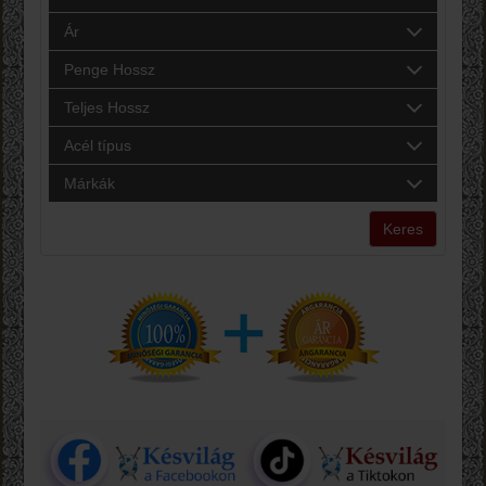
Ár
Penge Hossz
Teljes Hossz
Acél típus
Márkák
Keres