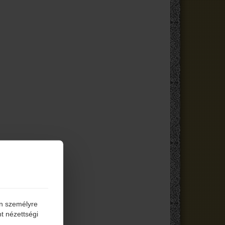
én személyre
t nézettségi