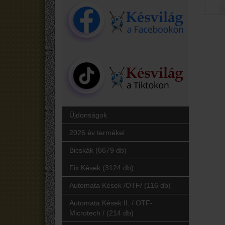
Újdonságok
2026 év termékei
Bicskák (6679 db)
Fix Kések (3124 db)
Automata Kések /OTF/ (116 db)
Automata Kések II. / OTF-
Microtech / (214 db)