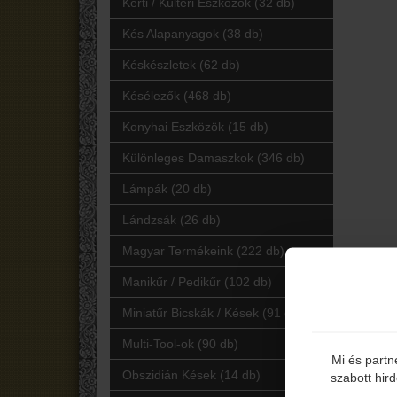
Kerti / Kültéri Eszközök (32 db)
Kés Alapanyagok (38 db)
Késkészletek (62 db)
Késélezők (468 db)
Konyhai Eszközök (15 db)
Különleges Damaszkok (346 db)
Lámpák (20 db)
Lándzsák (26 db)
Magyar Termékeink (222 db)
Manikűr / Pedikűr (102 db)
Miniatűr Bicskák / Kések (91 db)
Multi-Tool-ok (90 db)
Mi és partn
Obszidián Kések (14 db)
szabott hir