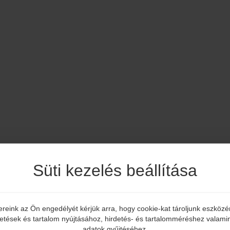
Süti kezelés beállítása
ereink az Ön engedélyét kérjük arra, hogy cookie-kat tároljunk eszköz
Elmúltál már 18 éves?
detések és tartalom nyújtásához, hirdetés- és tartalomméréshez valamin
adatok gyűjtéséhez.