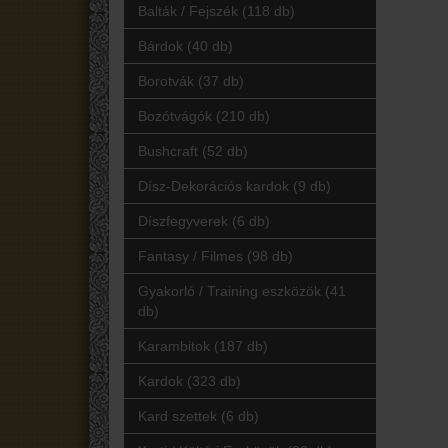
Balták / Fejszék (118 db)
Bárdok (40 db)
Borotvák (37 db)
Bozótvágók (210 db)
Bushcraft (52 db)
Dísz-Dekorációs kardok (9 db)
Díszfegyverek (6 db)
Fantasy / Filmes (98 db)
Gyakorló / Training eszközök (41
db)
Karambitok (187 db)
Kardok (323 db)
Kard szettek (6 db)