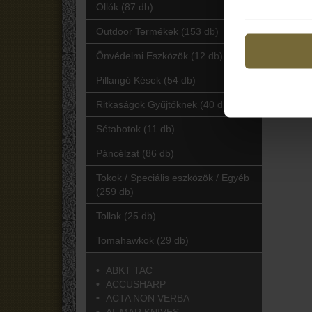
Ollók (87 db)
Outdoor Termékek (153 db)
Önvédelmi Eszközök (12 db)
Pillangó Kések (54 db)
Ritkaságok Gyűjtőknek (40 db)
Sétabotok (11 db)
Páncélzat (86 db)
Tokok / Speciális eszközök / Egyéb
(259 db)
Tollak (25 db)
Tomahawkok (29 db)
ABKT TAC
ACCUSHARP
ACTA NON VERBA