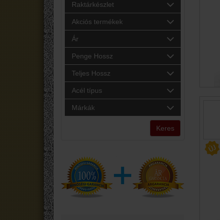
Raktárkészlet
Akciós termékek
Ár
Penge Hossz
Teljes Hossz
Acél típus
Márkák
Keres