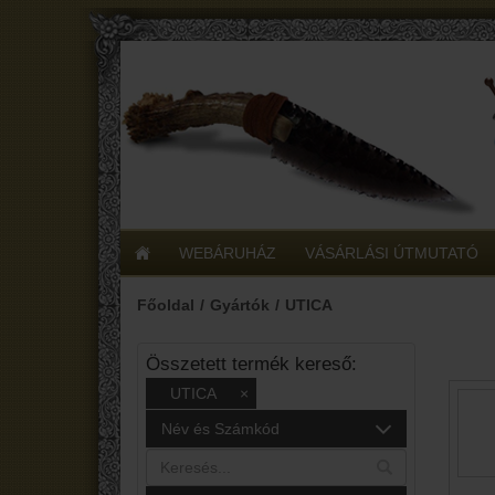
WEBÁRUHÁZ
VÁSÁRLÁSI ÚTMUTATÓ
Főoldal
Gyártók
UTICA
Összetett termék kereső:
UTICA
×
Név és Számkód