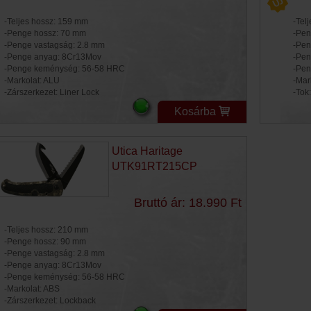
-Teljes hossz: 159 mm
-Tel
-Penge hossz: 70 mm
-Pen
-Penge vastagság: 2.8 mm
-Pen
-Penge anyag: 8Cr13Mov
-Pen
-Penge keménység: 56-58 HRC
-Pen
-Markolat: ALU
-Mar
-Zárszerkezet: Liner Lock
-Tok
Kosárba
Utica Haritage
UTK91RT215CP
Bruttó ár: 18.990 Ft
-Teljes hossz: 210 mm
-Penge hossz: 90 mm
-Penge vastagság: 2.8 mm
-Penge anyag: 8Cr13Mov
-Penge keménység: 56-58 HRC
-Markolat: ABS
-Zárszerkezet: Lockback