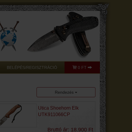
BELÉPÉS/REGISZTRÁCIÓ
0 FT
Rendezés
Utica Shoehorn Elk
UTK911066CP
Bruttó ár: 18.900 Ft