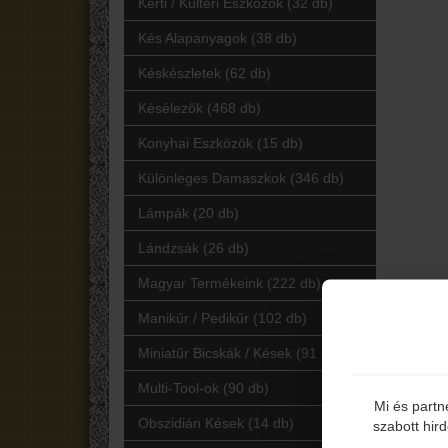
Kerti / Kültéri Eszközök (32 db)
Kés Alapanyagok (38 db)
Késkészletek (62 db)
Késélezők (468 db)
Konyhai Eszközök (15 db)
Különleges Damaszkok (346 db)
Lámpák (20 db)
Lándzsák (26 db)
Magyar Termékeink (222 db)
Manikűr / Pedikűr (102 db)
Miniatűr Bicskák / Kések (91 db)
Multi-Tool-ok (90 db)
Mi és partn
Obszidián Kések (14 db)
szabott hir