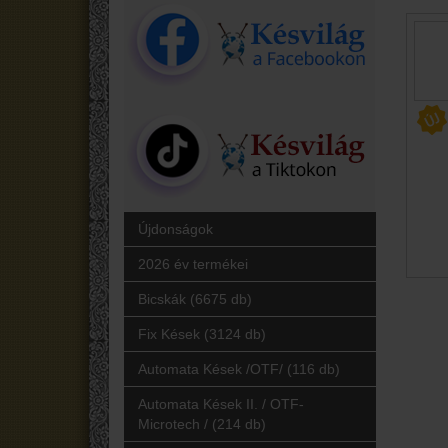
Újdonságok
2026 év termékei
Bicskák (6675 db)
Fix Kések (3124 db)
Automata Kések /OTF/ (116 db)
Automata Kések II. / OTF-
Microtech / (214 db)