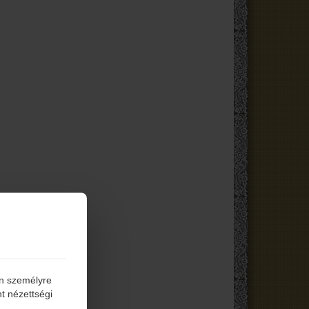
én személyre
t nézettségi