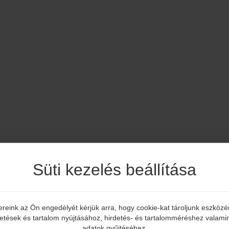
Süti kezelés beállítása
ereink az Ön engedélyét kérjük arra, hogy cookie-kat tároljunk eszköz
Elmúltál már 18 éves?
detések és tartalom nyújtásához, hirdetés- és tartalomméréshez valamin
adatok gyűjtéséhez.