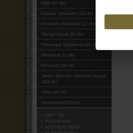
Ollók (87 db)
Outdoor Termékek (153 db)
Önvédelmi Eszközök (12 db)
Pillangó Kések (54 db)
Ritkaságok Gyűjtőknek (40 db)
Sétabotok (11 db)
Páncélzat (86 db)
Tokok / Speciális eszközök / Egyéb
(259 db)
Tollak (25 db)
Tomahawkok (29 db)
ABKT TAC
ACCUSHARP
ACTA NON VERBA