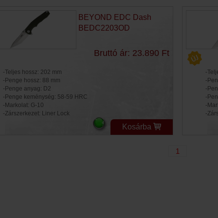
BEYOND EDC Dash
BEDC2203OD
Bruttó ár: 23.890 Ft
-Teljes hossz: 202 mm
-Tel
-Penge hossz: 88 mm
-Pen
-Penge anyag: D2
-Pen
-Penge keménység: 58-59 HRC
-Pen
-Markolat: G-10
-Mar
-Zárszerkezet: Liner Lock
-Zár
Kosárba
1