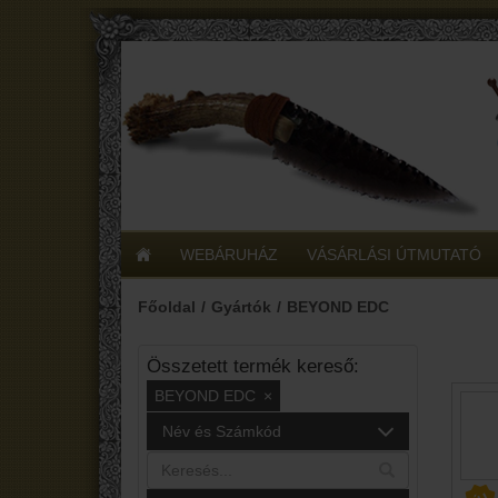
WEBÁRUHÁZ
VÁSÁRLÁSI ÚTMUTATÓ
Főoldal
Gyártók
BEYOND EDC
Összetett termék kereső:
BEYOND EDC
×
Név és Számkód