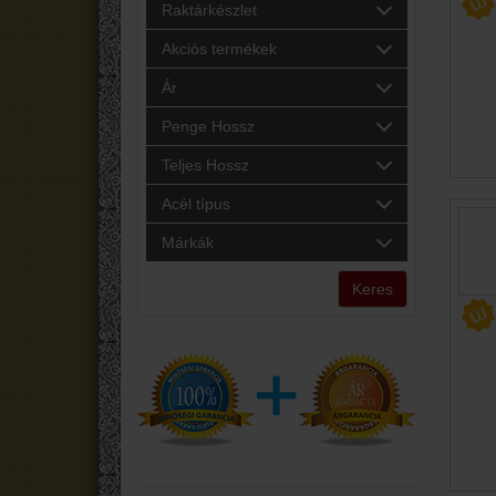
Raktárkészlet
Akciós termékek
Ár
Penge Hossz
Teljes Hossz
Acél típus
Márkák
Keres