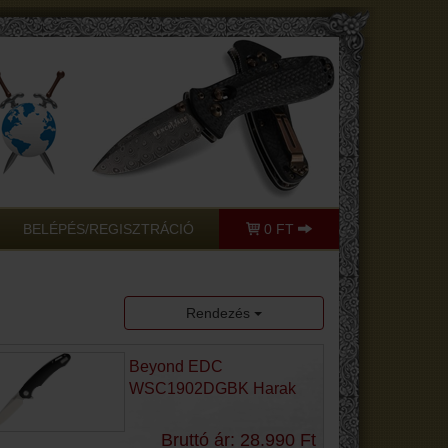
BELÉPÉS/REGISZTRÁCIÓ
0 FT
Rendezés
Beyond EDC
WSC1902DGBK Harak
Bruttó ár: 28.990 Ft