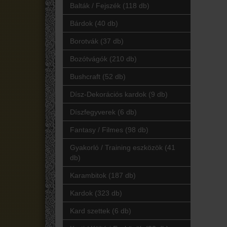
Balták / Fejszék (118 db)
Bárdok (40 db)
Borotvák (37 db)
Bozótvágók (210 db)
Bushcraft (52 db)
Dísz-Dekorációs kardok (9 db)
Díszfegyverek (6 db)
Fantasy / Filmes (98 db)
Gyakorló / Training eszközök (41
db)
Karambitok (187 db)
Kardok (323 db)
Kard szettek (6 db)