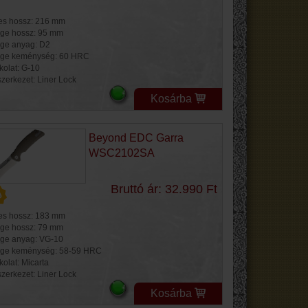
jes hossz: 216 mm
ge hossz: 95 mm
ge anyag: D2
ge keménység: 60 HRC
kolat: G-10
szerkezet: Liner Lock
Kosárba
Beyond EDC Garra
WSC2102SA
Bruttó ár: 32.990 Ft
jes hossz: 183 mm
ge hossz: 79 mm
ge anyag: VG-10
ge keménység: 58-59 HRC
kolat: Micarta
szerkezet: Liner Lock
Kosárba