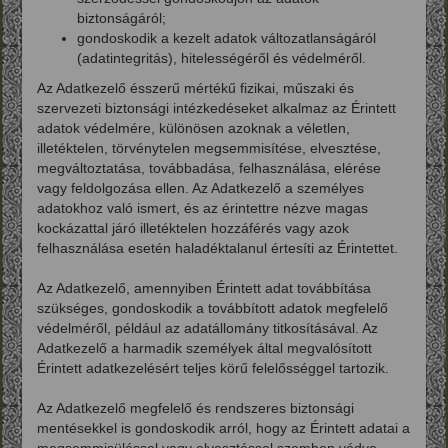
biztonságáról;
gondoskodik a kezelt adatok változatlanságáról
(adatintegritás), hitelességéről és védelméről.
Az Adatkezelő ésszerű mértékű fizikai, műszaki és
szervezeti biztonsági intézkedéseket alkalmaz az Érintett
adatok védelmére, különösen azoknak a véletlen,
illetéktelen, törvénytelen megsemmisítése, elvesztése,
megváltoztatása, továbbadása, felhasználása, elérése
vagy feldolgozása ellen. Az Adatkezelő a személyes
adatokhoz való ismert, és az érintettre nézve magas
kockázattal járó illetéktelen hozzáférés vagy azok
felhasználása esetén haladéktalanul értesíti az Érintettet.
Az Adatkezelő, amennyiben Érintett adat továbbítása
szükséges, gondoskodik a továbbított adatok megfelelő
védelméről, például az adatállomány titkosításával. Az
Adatkezelő a harmadik személyek által megvalósított
Érintett adatkezelésért teljes körű felelősséggel tartozik.
Az Adatkezelő megfelelő és rendszeres biztonsági
mentésekkel is gondoskodik arról, hogy az Érintett adatai a
megsemmisüléssel vagy elvesztéssel szemben védve