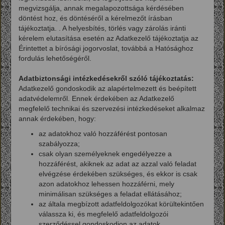
megvizsgálja, annak megalapozottsága kérdésében
döntést hoz, és döntéséről a kérelmezőt írásban
tájékoztatja. . A helyesbítés, törlés vagy zárolás iránti
kérelem elutasítása esetén az Adatkezelő tájékoztatja az
Érintettet a bírósági jogorvoslat, továbbá a Hatósághoz
fordulás lehetőségéről.
Adatbiztonsági intézkedésekről szóló tájékoztatás:
Adatkezelő gondoskodik az alapértelmezett és beépített
adatvédelemről. Ennek érdekében az Adatkezelő
megfelelő technikai és szervezési intézkedéseket alkalmaz
annak érdekében, hogy:
az adatokhoz való hozzáférést pontosan
szabályozza;
csak olyan személyeknek engedélyezze a
hozzáférést, akiknek az adat az azzal való feladat
elvégzése érdekében szükséges, és ekkor is csak
azon adatokhoz lehessen hozzáférni, mely
minimálisan szükséges a feladat ellátásához;
az általa megbízott adatfeldolgozókat körültekintően
válassza ki, és megfelelő adatfeldolgozói
szerződéssel gondoskodjon az adatok