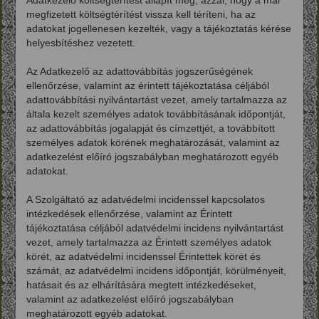
megfizetett költségtérítést vissza kell téríteni, ha az
adatokat jogellenesen kezelték, vagy a tájékoztatás kérése
helyesbítéshez vezetett.
Az Adatkezelő az adattovábbítás jogszerűségének
ellenőrzése, valamint az érintett tájékoztatása céljából
adattovábbítási nyilvántartást vezet, amely tartalmazza az
általa kezelt személyes adatok továbbításának időpontját,
az adattovábbítás jogalapját és címzettjét, a továbbított
személyes adatok körének meghatározását, valamint az
adatkezelést előíró jogszabályban meghatározott egyéb
adatokat.
A Szolgáltató az adatvédelmi incidenssel kapcsolatos
intézkedések ellenőrzése, valamint az Érintett
tájékoztatása céljából adatvédelmi incidens nyilvántartást
vezet, amely tartalmazza az Érintett személyes adatok
körét, az adatvédelmi incidenssel Érintettek körét és
számát, az adatvédelmi incidens időpontját, körülményeit,
hatásait és az elhárítására megtett intézkedéseket,
valamint az adatkezelést előíró jogszabályban
meghatározott egyéb adatokat.