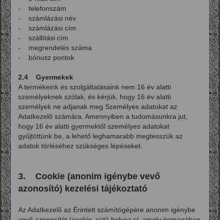
- telefonszám
- számlázási név
- számlázási cím
- szállítási cím
- megrendelés száma
- bónusz pontok
2.4 Gyermekek
A termékeink és szolgáltatásaink nem 16 év alatti
személyeknek szólak, és kérjük, hogy 16 év alatti
személyek ne adjanak meg Személyes adatokat az
Adatkezelő számára. Amennyiben a tudomásunkra jut,
hogy 16 év alatti gyermektől személyes adatokat
gyűjtöttünk be, a lehető leghamarabb megtesszük az
adatok törléséhez szükséges lépéseket.
3. Cookie (anonim igénybe vevő
azonosító) kezelési tájékoztató
Az Adatkezelő az Érintett számítógépére anonim igénybe
vevő azonosítót (cookie, süti) helyez el, amely önmagában