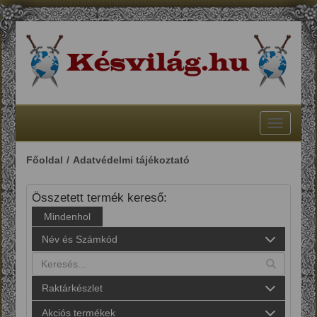
Toggle
navigatio
Főoldal
Adatvédelmi tájékoztató
Összetett termék kereső:
Mindenhol
Név és Számkód
Raktárkészlet
Akciós termékek