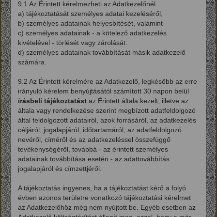
9.1 Az Érintett kérelmezheti az Adatkezelőnél
a) tájékoztatását személyes adatai kezeléséről,
b) személyes adatainak helyesbítését, valamint
c) személyes adatainak - a kötelező adatkezelés
kivételével - törlését vagy zárolását.
d) személyes adatainak továbbítását másik adatkezelő
számára.
9.2 Az Érintett kérelmére az Adatkezelő, legkésőbb az erre
irányuló kérelem benyújtásától számított 30 napon belül
írásbeli tájékoztatást
az Érintett általa kezelt, illetve az
általa vagy rendelkezése szerint megbízott adatfeldolgozó
által feldolgozott adatairól, azok forrásáról, az adatkezelés
céljáról, jogalapjáról, időtartamáról, az adatfeldolgozó
nevéről, címéről és az adatkezeléssel összefüggő
tevékenységéről, továbbá - az érintett személyes
adatainak továbbítása esetén - az adattovábbítás
jogalapjáról és címzettjéről.
A tájékoztatás ingyenes, ha a tájékoztatást kérő a folyó
évben azonos területre vonatkozó tájékoztatási kérelmet
az Adatkezelőhöz még nem nyújtott be. Egyéb esetben az
Adatkezelő költségtérítést állapít meg, azzal, hogy a már