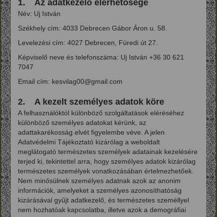
1. Az adatkezelő elérhetősége
Név: Uj István
Székhely cím: 4033 Debrecen Gábor Áron u. 58.
Levelezési cím: 4027 Debrecen, Füredi út 27.
Képviselő neve és telefonszáma: Uj István +36 30 621
7047
Email cím: kesvilag00@gmail.com
2. A kezelt személyes adatok köre
A felhasználóktól különböző szolgáltatások eléréséhez
különböző személyes adatokat kérünk, az
adattakarékosság elvét figyelembe véve. A jelen
Adatvédelmi Tájékoztató kizárólag a weboldalt
meglátogató természetes személyek adatainak kezelésére
terjed ki, tekintettel arra, hogy személyes adatok kizárólag
természetes személyek vonatkozásában értelmezhetőek.
Nem minősülnek személyes adatnak azok az anonim
információk, amelyeket a személyes azonosíthatóság
kizárásával gyűjt adatkezelő, és természetes személlyel
nem hozhatóak kapcsolatba, illetve azok a demográfiai