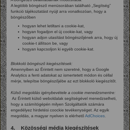
A legtöbb böngésző menüsorában található „Segítség”
funkció tájékoztatást nyújt arra vonatkozóan, hogy a
böngészőben
hogyan lehet letiltani a cookie-kat,
hogyan fogadjon el új cookie-kat, vagy
hogyan adjon utasítást böngészőjének arra, hogy új
cookie-t állítson be, vagy
hogyan kapcsoljon ki egyéb cookie-kat.
Blokkoló böngésző kiegészítések:
Amennyiben az Érintett nem szeretné, hogy a Google
Analytics a fenti adatokat az ismertetett módon és céllal
mérje, telepítse böngészőjébe az ezt blokkoló kiegészítőt.
Külső megoldás igénybevétele a cookie menedzsmentre:
Az Érintett külső weboldalak segítségével menedzselheti,
hogy a számítógépén milyen Szolgáltatók számára
engedélyez hirdetési coockie tevékenységet. Az egyik
megoldás, a magyar nyelven is elérhető
AdChoices
.
4. Közösségi média kiegészítések