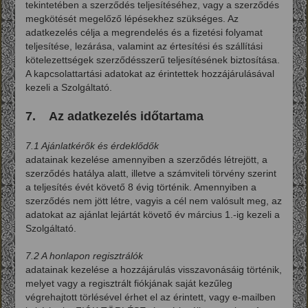
tekintetében a szerződés teljesítéséhez, vagy a szerződés
megkötését megelőző lépésekhez szükséges. Az
adatkezelés célja a megrendelés és a fizetési folyamat
teljesítése, lezárása, valamint az értesítési és szállítási
kötelezettségek szerződésszerű teljesítésének biztosítása.
A kapcsolattartási adatokat az érintettek hozzájárulásával
kezeli a Szolgáltató.
7. Az adatkezelés időtartama
7.1 Ajánlatkérők és érdeklődők
adatainak kezelése amennyiben a szerződés létrejött, a
szerződés hatálya alatt, illetve a számviteli törvény szerint
a teljesítés évét követő 8 évig történik. Amennyiben a
szerződés nem jött létre, vagyis a cél nem valósult meg, az
adatokat az ajánlat lejártát követő év március 1.-ig kezeli a
Szolgáltató.
7.2 A honlapon regisztrálók
adatainak kezelése a hozzájárulás visszavonásáig történik,
melyet vagy a regisztrált fiókjának saját kezűleg
végrehajtott törlésével érhet el az érintett, vagy e-mailben