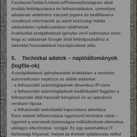
Facebook/Twitter/Linked-in/Pinterest/Instagram általi
további feldolgozására és felhasználására, személyes
adatainak védelmére irányuló jogaira és beállításaira
vonatkozó információk az adott közösségi média
adatvédelmi nyilatkozatában találhatóak.
A weboldal szolgáltatásait igénybe vevő tudomásul veszi,
hogy az adatainak Google általi feldolgozásához a
weboldal használatával hozzájárulását adta
5. Technikai adatok – naplóállományok
(logfile-ok)
A szolgáltatások igénybevétele érdekében a rendszer
automatikusan naplózza az alábbi adatokat:
- a felhasználó számítógépének dinamikus IP-címe
- a felhasználó számítógépének beállításaitól függően a
felhasználó által használt böngésző és az operációs
rendszer típusa
- a felhasználó weboldallal kapcsolatos aktivitása
Ezen adatok felhasználása egyrészről technikai célok –
úgymint a szerverek biztonságos működésének elemzése,
utólagos ellenőrzése- szolgál. Ez egy automatikus IT
biztonsági folyamat, melyet az érintett nyilatkozata nélkül