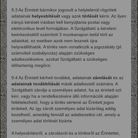
9.3 Az Érintett bármikor jogosult a helytelenül rögzített
adatainak
helyesbítését
vagy azok
törlését
kérni. Az ilyen
irányú kérését írásban kell benyújtania postai vagy
elektronikus levél formájában. A Szolgáltató a kérelem
beérkezésétől számított 3 munkanapon belül törli az
adatokat, ez esetben azok nem lesznek újra
helyreállíthatók. A törlés nem vonatkozik a jogszabály (pl.
számviteli szabályozás) alapján szükséges
adatkezelésekre, azokat Szolgáltató a szükséges
időtartamig megőrzi.
9.4 Az Érintett kérheti továbbá, adatainak
zárolását
és az
adatainak továbbítását
másik adatkezelő számára. A
Szolgáltató zárolja a személyes adatot, ha az érintett ezt
kéri, vagy ha a rendelkezésére álló információk alapján
feltételezhető, hogy a törlés sértené az Érintett jogos
érdekeit. Az így zárolt személyes adat kizárólag addig
kezelhető, ameddig fennáll az adatkezelési cél, amely a
személyes adat törlését kizárta.
A helyesbítésről, a zárolásról és a törlésről az Érintettet,