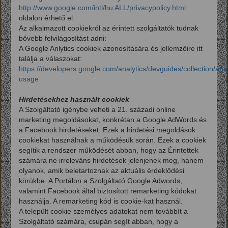
http://www.google.com/intl/hu ALL/privacypolicy.html
oldalon érhető el.
Az alkalmazott cookiekról az érintett szolgáltatók tudnak
bővebb felvilágosítást adni:
A Google Anlytics cookiek azonosítására és jellemzőire itt
találja a válaszokat:
https://developers.google.com/analytics/devguides/collection/anal
usage
Hirdetésekhez használt cookiek
A Szolgáltató igénybe veheti a 21. századi online
marketing megoldásokat, konkrétan a Google AdWords és
a Facebook hirdetéseket. Ezek a hirdetési megoldások
cookiekat használnak a működésük során. Ezek a cookiek
segítik a rendszer működését abban, hogy az Érintettek
számára ne irreleváns hirdetések jelenjenek meg, hanem
olyanok, amik beletartoznak az aktuális érdeklődési
körükbe. A Portálon a Szolgáltató Google Adwords,
valamint Facebook által biztosított remarketing kódokat
használja. A remarketing kód is cookie-kat használ.
A települt cookie személyes adatokat nem továbbít a
Szolgáltató számára, csupán segít abban, hogy a