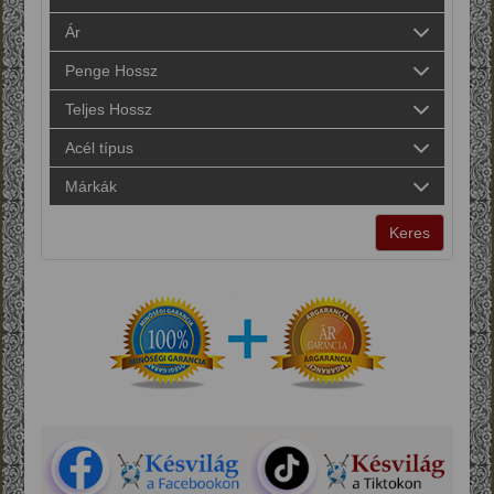
Ár
Penge Hossz
Teljes Hossz
Acél típus
Márkák
Keres