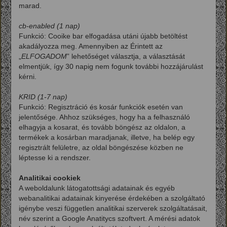
marad.
cb-enabled (1 nap)
Funkció: Cooike bar elfogadása utáni újabb betöltést
akadályozza meg. Amennyiben az Érintett az
„
ELFOGADOM
” lehetőséget választja, a választását
elmentjük, így 30 napig nem fogunk további hozzájárulást
kérni.
KRID (1-7 nap)
Funkció: Regisztráció és kosár funkciók esetén van
jelentősége. Ahhoz szükséges, hogy ha a felhasználó
elhagyja a kosarat, és tovább böngész az oldalon, a
termékek a kosárban maradjanak, illetve, ha belép egy
regisztrált felületre, az oldal böngészése közben ne
léptesse ki a rendszer.
Analitikai cookiek
A weboldalunk látogatottsági adatainak és egyéb
webanalitikai adatainak kinyerése érdekében a szolgáltató
igénybe veszi független analitikai szerverek szolgáltatásait,
név szerint a Google Anatitycs szoftvert. A mérési adatok