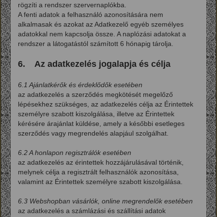
rögzíti a rendszer szervernaplókba.
A fenti adatok a felhasználó azonosítására nem
alkalmasak és azokat az Adatkezelő egyéb személyes
adatokkal nem kapcsolja össze. A naplózási adatokat a
rendszer a látogatástól számított 6 hónapig tárolja.
6. Az adatkezelés jogalapja és célja
6.1 Ajánlatkérők és érdeklődők esetében
az adatkezelés a szerződés megkötését megelőző
lépésekhez szükséges, az adatkezelés célja az Érintettek
személyre szabott kiszolgálása, illetve az Érintettek
kérésére árajánlat küldése, amely a későbbi esetleges
szerződés vagy megrendelés alapjául szolgálhat.
6.2 A honlapon regisztrálók esetében
az adatkezelés az érintettek hozzájárulásával történik,
melynek célja a regisztrált felhasználók azonosítása,
valamint az Érintettek személyre szabott kiszolgálása.
6.3 Webshopban vásárlók, online megrendelők esetében
az adatkezelés a számlázási és szállítási adatok