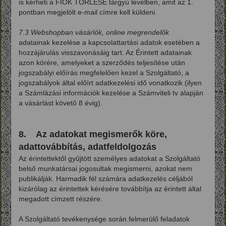
is kérheti a FIÓK TÖRLÉSE tárgyú levélben, amit az 1.
pontban megjelölt e-mail címre kell küldeni.
7.3 Webshopban vásárlók, online megrendelők
adatainak kezelése a kapcsolattartási adatok esetében a
hozzájárulás visszavonásáig tart. Az Érintett adatainak
azon körére, amelyeket a szerződés teljesítése után
jogszabályi előírás megfelelően kezel a Szolgáltató, a
jogszabályok által előírt adatkezelési idő vonatkozik (ilyen
a Számlázási információk kezelése a Számviteli tv alapján
a vásárlást követő 8 évig).
8. Az adatokat megismerők köre,
adattovábbítás, adatfeldolgozás
Az érintettektől gyűjtött személyes adatokat a Szolgáltató
belső munkatársai jogosultak megismerni, azokat nem
publikálják. Harmadik fél számára adatkezelés céljából
kizárólag az érintettek kérésére továbbítja az érintett által
megadott címzett részére.
A Szolgáltató tevékenysége során felmerülő feladatok