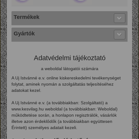
Termékek
Gyártók
Adatvédelmi tájékoztató
a weboldal látogatói számára
A Uj Istvánné e.v. online kiskereskedelmi tevékenységet
folytat, aminek nyomán a szolgáltatás teljesítéséhez
adatokat kezel.
A Uj Istvánné e.v. (a továbbiakban: Szolgáltató) a
www.kesvilag.hu weboldal (a továbbiakban: Weboldal)
működtetése során, a honlapon regisztrálók, vásárlók
illetve azon érdeklődők (a továbbiakban együttesen
Érintett) személyes adatait kezeli.