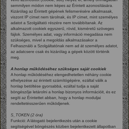
semmilyen módon nem képes az Érintett azonosítására.
Kizárólag az Érintett gépének felismerésére alkalmasak,
viszont IP címet nem tárolnak, és IP címet, mint személyes
adatot a Szolgáltató részére nem továbbítanak. Az
alkalmazott cookiek egyszerű, rövid, kisméretű szöveges
fájlok. Személyes adat, vagy információ megadása nem
szükséges, mivel a megoldás alkalmazásakor a
Felhasználó a Szolgáltatónak nem ad át személyes adatot,
az adatcsere csak és kizárólag a gépek között történik
meg.
A honlap működéséhez szükséges saját cookiek
A honlap működéséhez elengedhetetlen néhány cookie
elhelyezése az érintett számítógépére, ezáltal válik a
honlap betöltése gyorsabbá, ezáltal tudja a saját
böngészője letárolni a honlap bizonyos információit, és ez
segíti az Érintettet abban, hogy a honlap moduljai
rendeltetésszerűen működjenek.
S_TOKEN (2 óra)
Funkció: A látogató bejelentkezés után a cookie
segítségével böngészés közben bejelentkezett állapotban