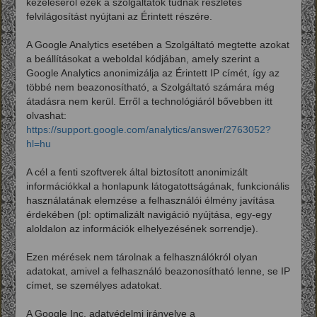
kezeléséről ezek a szolgáltatók tudnak részletes
felvilágosítást nyújtani az Érintett részére.
A Google Analytics esetében a Szolgáltató megtette azokat
a beállításokat a weboldal kódjában, amely szerint a
Google Analytics anonimizálja az Érintett IP címét, így az
többé nem beazonosítható, a Szolgáltató számára még
átadásra nem kerül. Erről a technológiáról bővebben itt
olvashat:
https://support.google.com/analytics/answer/2763052?
hl=hu
A cél a fenti szoftverek által biztosított anonimizált
információkkal a honlapunk látogatottságának, funkcionális
használatának elemzése a felhasználói élmény javítása
érdekében (pl: optimalizált navigáció nyújtása, egy-egy
aloldalon az információk elhelyezésének sorrendje).
Ezen mérések nem tárolnak a felhasználókról olyan
adatokat, amivel a felhasználó beazonosítható lenne, se IP
címet, se személyes adatokat.
A Google Inc. adatvédelmi irányelve a