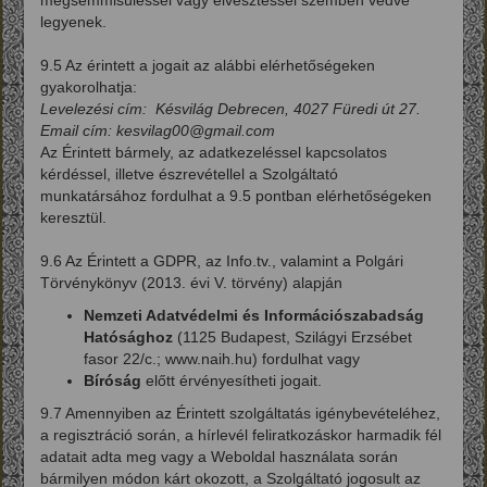
legyenek.
9.5 Az érintett a jogait az alábbi elérhetőségeken
gyakorolhatja:
Levelezési cím: Késvilág Debrecen, 4027 Füredi út 27.
Email cím: kesvilag00@gmail.com
Az Érintett bármely, az adatkezeléssel kapcsolatos
kérdéssel, illetve észrevétellel a Szolgáltató
munkatársához fordulhat a 9.5 pontban elérhetőségeken
keresztül.
9.6 Az Érintett a GDPR, az Info.tv., valamint a Polgári
Törvénykönyv (2013. évi V. törvény) alapján
Nemzeti Adatvédelmi és Információszabadság
Hatósághoz
(1125 Budapest, Szilágyi Erzsébet
fasor 22/c.; www.naih.hu) fordulhat vagy
Bíróság
előtt érvényesítheti jogait.
9.7 Amennyiben az Érintett szolgáltatás igénybevételéhez,
a regisztráció során, a hírlevél feliratkozáskor harmadik fél
adatait adta meg vagy a Weboldal használata során
bármilyen módon kárt okozott, a Szolgáltató jogosult az