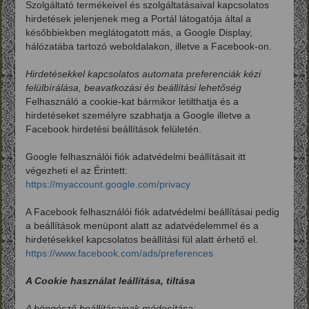
Szolgáltató termékeivel és szolgáltatásaival kapcsolatos
hirdetések jelenjenek meg a Portál látogatója által a
későbbiekben meglátogatott más, a Google Display,
hálózatába tartozó weboldalakon, illetve a Facebook-on.
Hirdetésekkel kapcsolatos automata preferenciák kézi
felülbírálása, beavatkozási és beállítási lehetőség
Felhasználó a cookie-kat bármikor letilthatja és a
hirdetéseket személyre szabhatja a Google illetve a
Facebook hirdetési beállítások felületén.
Google felhasználói fiók adatvédelmi beállításait itt
végezheti el az Érintett:
https://myaccount.google.com/privacy
A Facebook felhasználói fiók adatvédelmi beállításai pedig
a beállítások menüpont alatt az adatvédelemmel és a
hirdetésekkel kapcsolatos beállítási fül alatt érhető el.
https://www.facebook.com/ads/preferences
A Cookie használat leállítása, tiltása
A böngésző beállításainak módosítása: