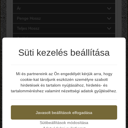
Ár
Penge Hossz
Teljes Hossz
Acél típus
Márkák
Süti kezelés beállítása
Keres
Mi és partnereink az Ön engedélyét kérjük arra, hogy
cookie-kat tároljunk eszközén személyre szabott
Elmúltál már 18 éves?
hirdetések és tartalom nyújtásához, hirdetés- és
tartalomméréshez valamint nézettségi adatok gyűjtéséhez.
Igen
Nem
Javasolt beállítások elfogadása
Sütibeállítások módosítása