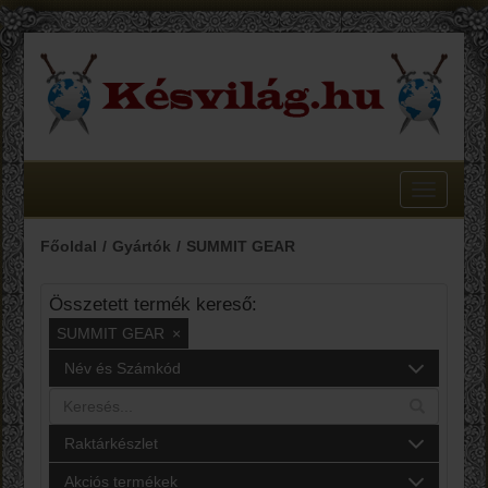
Toggle
navigatio
Főoldal
Gyártók
SUMMIT GEAR
Összetett termék kereső:
SUMMIT GEAR
×
Név és Számkód
Raktárkészlet
Akciós termékek