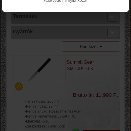
Adatvédelmi nyilatkozat
Termékek
Gyártók
Rendezés
Summit Gear
SMT005BLK
Bruttó ár: 11.990 Ft
-Teljes hossz: 206 mm
-Penge hossz: 92 mm
-Penge anyag: Rozsdamentes Acél
-Penge keménység: 56-58 HRC
-Markolat: G-10
-Zárszerkezet: Liner Lock