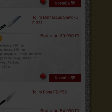
Kosárba
Tojiro Damascus Santoku
F-331
Bruttó ár: 39.990 Ft
jes hossz: 290 mm
ge hossz: 170 mm
ge anyag: 37 Rétegű damaszk
ge keménység: 60-61 HRC
kolat: Pakkafa
y: 150 g
Kosárba
Tojiro Forte FD-755
Bruttó ár: 54.990 Ft