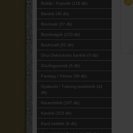
Balták / Fejszék (118 db)
Bárdok (40 db)
Borotvák (37 db)
Bozótvágók (210 db)
Bushcraft (52 db)
Dísz-Dekorációs kardok (9 db)
Díszfegyverek (6 db)
Fantasy / Filmes (98 db)
Gyakorló / Training eszközök (41
db)
Karambitok (187 db)
Kardok (323 db)
Kard szettek (6 db)