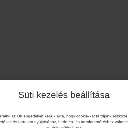
Süti kezelés beállítása
ereink az Ön engedélyét kérjük arra, hogy cookie-kat tároljunk eszköz
Elmúltál már 18 éves?
detések és tartalom nyújtásához, hirdetés- és tartalomméréshez valamin
adatok gyűjtéséhez.