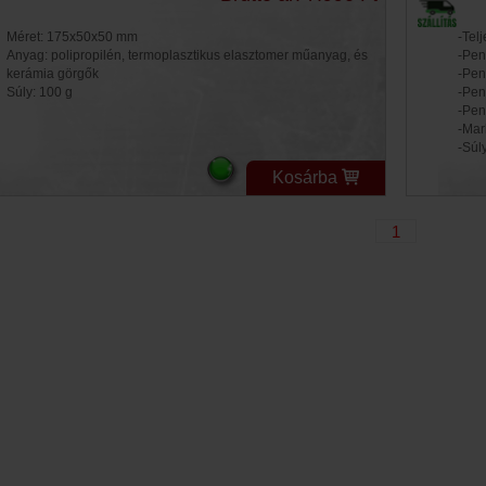
Méret: 175x50x50 mm
-Tel
Anyag: polipropilén, termoplasztikus elasztomer műanyag, és
-Pen
kerámia görgők
-Pen
Súly: 100 g
-Pen
-Pen
-Mar
-Súl
Kosárba
1