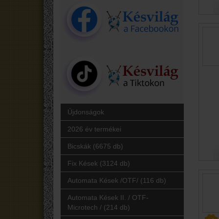
Újdonságok
2026 év termékei
Bicskák (6675 db)
Fix Kések (3124 db)
Automata Kések /OTF/ (116 db)
Automata Kések II. / OTF-
Microtech / (214 db)