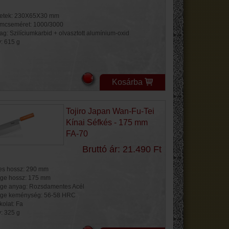
etek: 230X65X30 mm
mcseméret: 1000/3000
ag: Szilíciumkarbid + olvasztott alumínium-oxid
y: 615 g
Kosárba
Tojiro Japan Wan-Fu-Tei
Kínai Séfkés - 175 mm
FA-70
Bruttó ár: 21.490 Ft
jes hossz: 290 mm
ge hossz: 175 mm
ge anyag: Rozsdamentes Acél
ge keménység: 56-58 HRC
kolat: Fa
y: 325 g