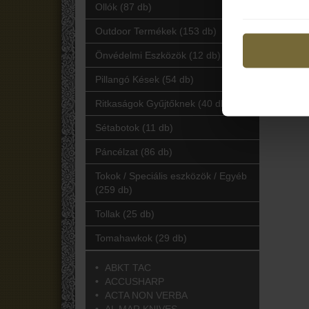
Ollók (87 db)
Outdoor Termékek (153 db)
Önvédelmi Eszközök (12 db)
Pillangó Kések (54 db)
Ritkaságok Gyűjtőknek (40 db)
Sétabotok (11 db)
Páncélzat (86 db)
Tokok / Speciális eszközök / Egyéb
(259 db)
Tollak (25 db)
Tomahawkok (29 db)
ABKT TAC
ACCUSHARP
ACTA NON VERBA