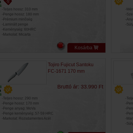
-Teljes hossz: 310 mm
-Mér
-Penge hossz: 180 mm
-Sze
-Prémium minőség
-Any
-Laminált penge
-Súl
-Keménység: 60HRC
-Markolat: Micarta
Kosárba
Tojiro Fujicut Santoku
FC-1671 170 mm
Bruttó ár: 33.990 Ft
-Teljes hossz: 290 mm
-Tel
-Penge hossz: 170 mm
-Pen
-Penge anyag: MoVa
-Pen
-Penge keménység: 57-59 HRC
-Pen
-Markolat: Rozsdamentes Acél
-Mar
-Súl