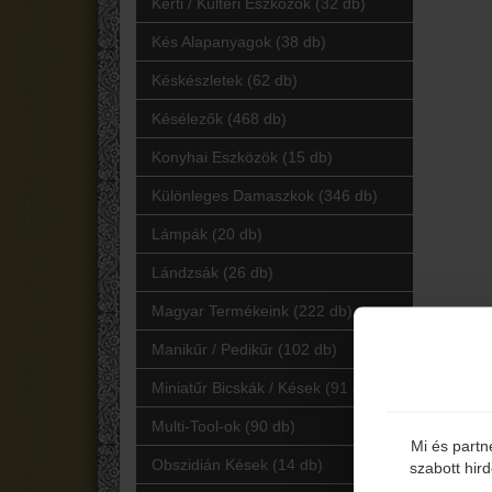
Kerti / Kültéri Eszközök (32 db)
Kés Alapanyagok (38 db)
Késkészletek (62 db)
Késélezők (468 db)
Konyhai Eszközök (15 db)
Különleges Damaszkok (346 db)
Lámpák (20 db)
Lándzsák (26 db)
Magyar Termékeink (222 db)
Manikűr / Pedikűr (102 db)
Miniatűr Bicskák / Kések (91 db)
Multi-Tool-ok (90 db)
Mi és partn
Obszidián Kések (14 db)
szabott hir