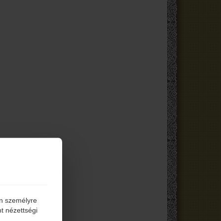
én személyre
t nézettségi