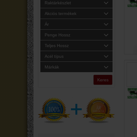
Raktárkészlet
Akciós termékek
Ár
Penge Hossz
Teljes Hossz
Acél típus
Márkák
Keres