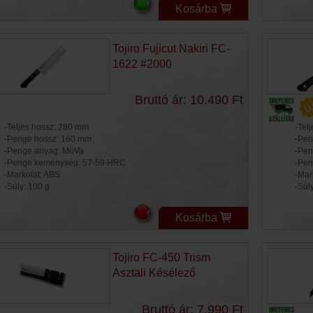
Kosárba
Tojiro Fujicut Nakiri FC-
1622 #2000
Bruttó ár: 10.490 Ft
-Teljes hossz: 280 mm
-Tel
-Penge hossz: 160 mm
-Pen
-Penge anyag: MoVa
-Pen
-Penge keménység: 57-59 HRC
-Pen
-Markolat: ABS
-Mar
-Súly: 100 g
-Súl
Kosárba
Tojiro FC-450 Trism
Asztali Késélező
Bruttó ár: 7.990 Ft