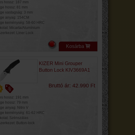
jes hossz: 187 mm
ge hossz: 81 mm
ge vastagság: 3 mm
ge anyag: 154CM
ge keménység: 58-60 HRC
kolat: Micarta/Alumínium
szerkezet: Liner Lock
Kosárba
KIZER Mini Grouper
Button Lock KIV3669A1
Bruttó ár: 42.990 Ft
jes hossz: 191 mm
ge hossz: 79 mm
ge anyag: Nitro V
ge keménység: 61-62 HRC
kolat: Szénszálas
szerkezet: Button-lock