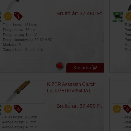
Bruttó ár: 37.490 Ft
-Teljes hossz: 181 mm
-Tel
-Penge hossz: 75 mm
-Pen
-Penge anyag: Nitro V
-Pen
-Penge keménység: 60-62 HRC
-Pen
-Markolat: Fa
-Mar
-Zárszerkezet: Clutch-lock
-Zár
Kosárba
KIZER Assassin Clutch
Lock PEI KIV3549A1
Bruttó ár: 37.490 Ft
-Teljes hossz: 182 mm
-Tel
-Penge hossz: 76 mm
-Pen
-Penge anyag: Nitro V
-Pen