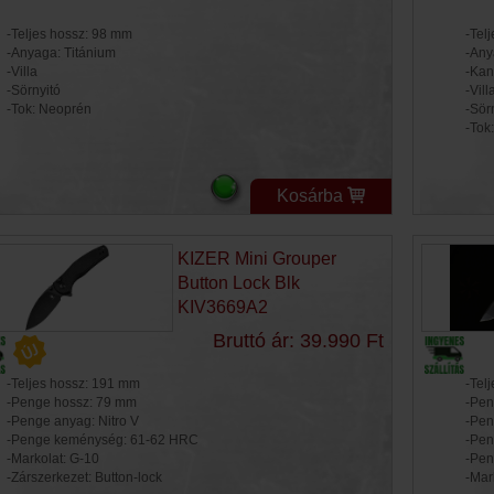
-Teljes hossz: 98 mm
-Tel
-Anyaga: Titánium
-Any
-Villa
-Kan
-Sörnyitó
-Vill
-Tok: Neoprén
-Sör
-Tok
Kosárba
KIZER Mini Grouper
Button Lock Blk
KIV3669A2
Bruttó ár: 39.990 Ft
-Teljes hossz: 191 mm
-Tel
-Penge hossz: 79 mm
-Pen
-Penge anyag: Nitro V
-Pen
-Penge keménység: 61-62 HRC
-Pen
-Markolat: G-10
-Pen
-Zárszerkezet: Button-lock
-Mar