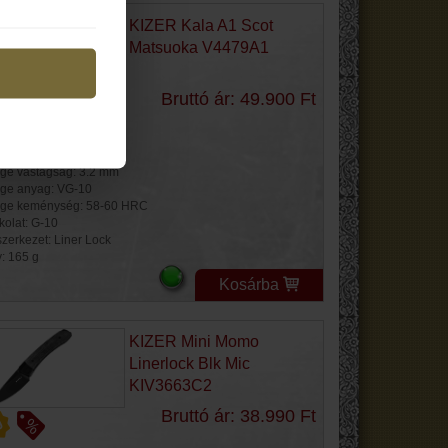
KIZER Kala A1 Scot
Matsuoka V4479A1
Bruttó ár: 49.900 Ft
jes hossz: 225 mm
ge hossz: 95 mm
ge vastagság: 3.2 mm
ge anyag: VG-10
ge keménység: 58-60 HRC
kolat: G-10
szerkezet: Liner Lock
y: 165 g
Kosárba
KIZER Mini Momo
Linerlock Blk Mic
KIV3663C2
Bruttó ár: 38.990 Ft