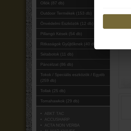
Ollók (87 db)
Outdoor Termékek (153 db)
Önvédelmi Eszközök (12 db)
Pillangó Kések (54 db)
Ritkaságok Gyűjtőknek (40 db)
Sétabotok (11 db)
Páncélzat (86 db)
Tokok / Speciális eszközök / Egyéb
(259 db)
Tollak (25 db)
Tomahawkok (29 db)
ABKT TAC
ACCUSHARP
ACTA NON VERBA