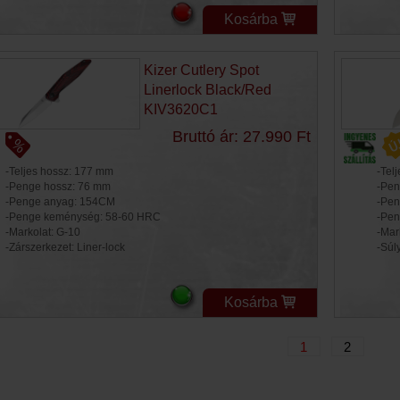
Kosárba
Kizer Cutlery Spot
Linerlock Black/Red
KIV3620C1
Bruttó ár: 27.990 Ft
-Teljes hossz: 177 mm
-Tel
-Penge hossz: 76 mm
-Pen
-Penge anyag: 154CM
-Pen
-Penge keménység: 58-60 HRC
-Pen
-Markolat: G-10
-Mar
-Zárszerkezet: Liner-lock
-Súl
Kosárba
1
2