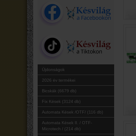
Újdonságok
2026 év termékei
Bicskák (6679 db)
Fix Kések (3124 db)
Automata Kések /OTF/ (116 db)
Automata Kések II. / OTF-
Microtech / (214 db)