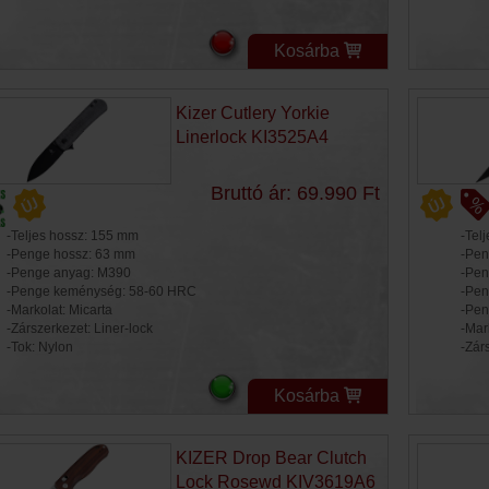
Kosárba
Kizer Cutlery Yorkie
Linerlock KI3525A4
Bruttó ár: 69.990 Ft
-Teljes hossz: 155 mm
-Tel
-Penge hossz: 63 mm
-Pen
-Penge anyag: M390
-Pen
-Penge keménység: 58-60 HRC
-Pen
-Markolat: Micarta
-Pen
-Zárszerkezet: Liner-lock
-Mar
-Tok: Nylon
-Zár
Kosárba
KIZER Drop Bear Clutch
Lock Rosewd KIV3619A6