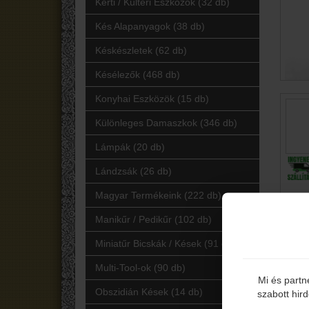
Kerti / Kültéri Eszközök (32 db)
Kés Alapanyagok (38 db)
Késkészletek (62 db)
Késélezők (468 db)
Konyhai Eszközök (15 db)
Különleges Damaszkok (346 db)
Lámpák (20 db)
Lándzsák (26 db)
Magyar Termékeink (222 db)
Manikűr / Pedikűr (102 db)
Miniatűr Bicskák / Kések (91 db)
Multi-Tool-ok (90 db)
Mi és partn
Obszidián Kések (14 db)
szabott hir