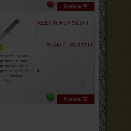
Kosárba
KIZER Yorkie KI3525A3
Bruttó ár: 81.290 Ft
jes hossz: 155 mm
ge hossz: 63 mm
ge anyag: S35VN
ge keménység: 58-60 HRC
kolat: Titánium
y: 254 g
Kosárba