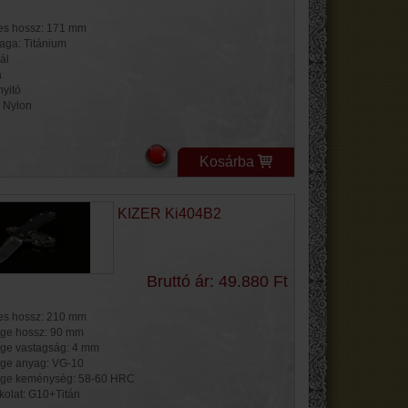
jes hossz: 171 mm
aga: Titánium
ál
a
nyitó
: Nylon
Kosárba
KIZER Ki404B2
Bruttó ár: 49.880 Ft
jes hossz: 210 mm
ge hossz: 90 mm
ge vastagság: 4 mm
ge anyag: VG-10
ge keménység: 58-60 HRC
kolat: G10+Titán