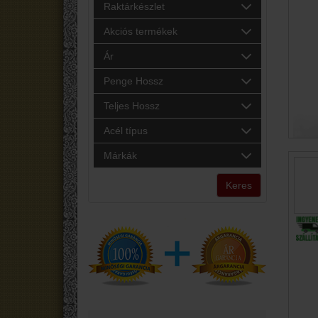
Raktárkészlet
Akciós termékek
Ár
Penge Hossz
Teljes Hossz
Acél típus
Márkák
Keres