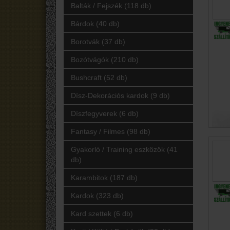
Balták / Fejszék (118 db)
Bárdok (40 db)
Borotvák (37 db)
Bozótvágók (210 db)
Bushcraft (52 db)
Dísz-Dekorációs kardok (9 db)
Díszfegyverek (6 db)
Fantasy / Filmes (98 db)
Gyakorló / Training eszközök (41
db)
Karambitok (187 db)
Kardok (323 db)
Kard szettek (6 db)