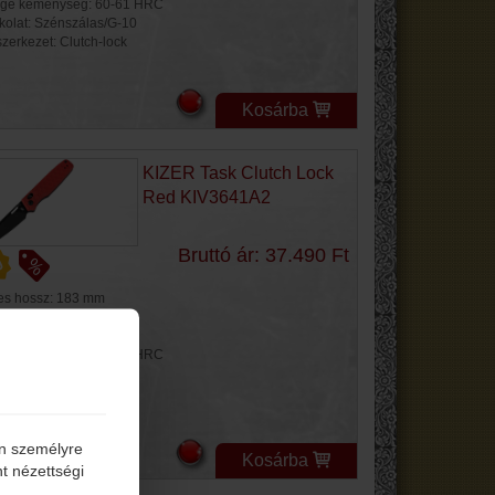
ge keménység: 60-61 HRC
kolat: Szénszálas/G-10
szerkezet: Clutch-lock
Kosárba
KIZER Task Clutch Lock
Red KIV3641A2
Bruttó ár: 37.490 Ft
jes hossz: 183 mm
ge hossz: 77 mm
ge anyag: Nitro V
ge keménység: 60-61 HRC
kolat: G-10
szerkezet: Clutch-lock
én személyre
Kosárba
t nézettségi