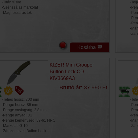
-Titán tüske
-Tel
-Szénszálas markolat
-Pen
-Mágneszáras tok
-Pen
-Pen
-Pen
-Mar
-Zár
Kosárba
KIZER Mini Grouper
Button Lock OD
KIV3669A3
Bruttó ár: 37.990 Ft
-Teljes hossz: 203 mm
-Tel
-Penge hossz: 89 mm
-Pen
-Penge vastagság: 2.8 mm
-Pen
-Penge anyag: D2
-Pen
-Penge keménység: 59-61 HRC
-Mar
-Markolat: G-10
-Zár
-Zárszerkezet: Button Lock