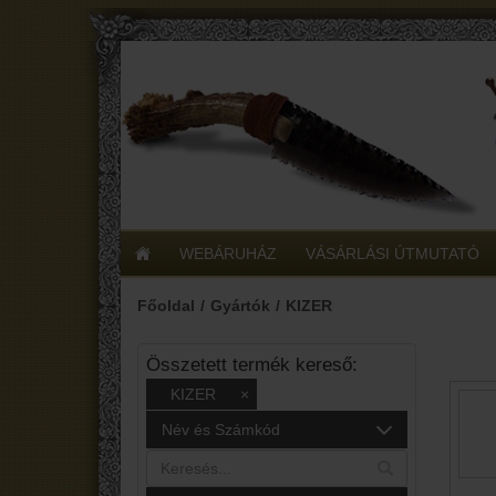
WEBÁRUHÁZ
VÁSÁRLÁSI ÚTMUTATÓ
Főoldal
Gyártók
KIZER
Összetett termék kereső:
KIZER
×
Név és Számkód