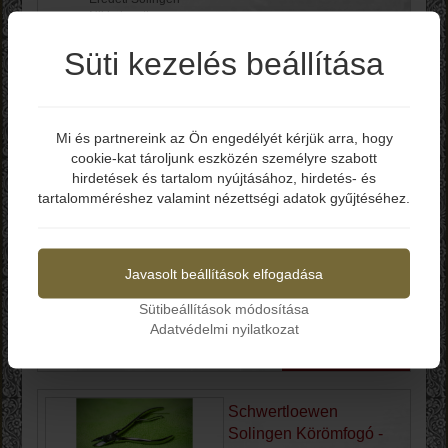
-Nikkelezett
- 8 cm-s
Süti kezelés beállítása
Kosárba
Mi és partnereink az Ön engedélyét kérjük arra, hogy
Schwertloewen
cookie-kat tároljunk eszközén személyre szabott
Elmúltál már 18 éves?
Solingen Csipesz
hirdetések és tartalom nyújtásához, hirdetés- és
egyenes 1620
tartalomméréshez valamint nézettségi adatok gyűjtéséhez.
Igen
Nem
Bruttó ár: 1.990 Ft
Javasolt beállítások elfogadása
-Eredeti Solingen
-Nikkelezett
- 8 cm-s
Sütibeállítások módosítása
Adatvédelmi nyilatkozat
Kosárba
Schwertloewen
Solingen Körömfogó -