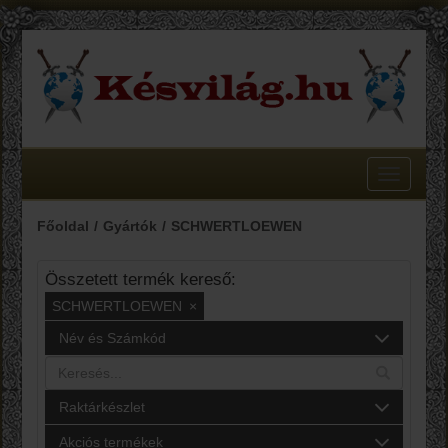
Toggle
navigatio
Főoldal
Gyártók
SCHWERTLOEWEN
Összetett termék kereső:
SCHWERTLOEWEN
×
Név és Számkód
Raktárkészlet
Akciós termékek