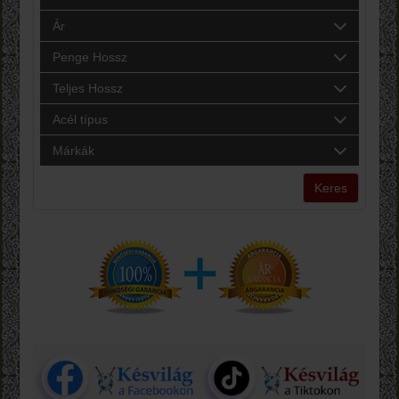
Ár
Penge Hossz
Teljes Hossz
Acél típus
Márkák
Keres