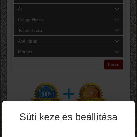
Ár
Penge Hossz
Teljes Hossz
Acél típus
Márkák
Keres
Süti kezelés beállítása