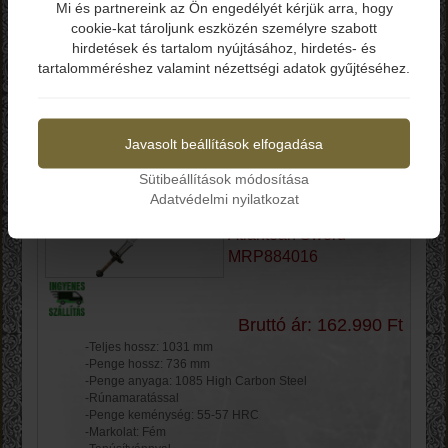
Mi és partnereink az Ön engedélyét kérjük arra, hogy
cookie-kat tároljunk eszközén személyre szabott
Elmúltál már 18 éves?
hirdetések és tartalom nyújtásához, hirdetés- és
Termékek
tartalomméréshez valamint nézettségi adatok gyűjtéséhez.
Igen
Nem
Gyártók
Javasolt beállítások elfogadása
Rendezés
Sütibeállítások módosítása
Adatvédelmi nyilatkozat
Conan a barbár kard
Atlantean Sword
MRP884016
Bruttó ár: 162.990 Ft
-Teljes hossz: 1031 mm
-Penge hossz: 736 mm
-Penge anyaga: 1085 High Carbon Steel
-Rúnamaratással
-Penge keménység: 55-57 HRC
-Markolat: Fém