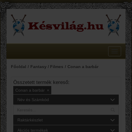
Toggle
navigatio
Főoldal
Fantasy / Filmes
Conan a barbár
Összetett termék kereső:
Conan a barbár
×
Név és Számkód
Raktárkészlet
Akciós termékek