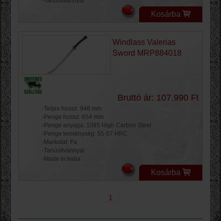
-Tanúsítvánnyal
Kosárba
Windlass Valerias
Sword MRP884018
Bruttó ár: 107.990 Ft
-Teljes hossz: 946 mm
-Penge hossz: 654 mm
-Penge anyaga: 1085 High Carbon Steel
-Penge keménység: 55-57 HRC
-Markolat: Fa
-Tanúsítvánnyal
-Made in India
Kosárba
1