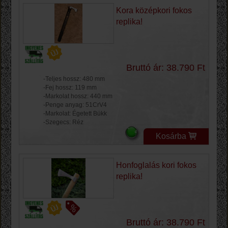
Kora középkori fokos
replika!
Bruttó ár: 38.790 Ft
-Teljes hossz: 480 mm
-Fej hossz: 119 mm
-Markolat hossz: 440 mm
-Penge anyag: 51CrV4
-Markolat: Égetett Bükk
-Szegecs: Réz
Kosárba
Honfoglalás kori fokos
replika!
Bruttó ár: 38.790 Ft