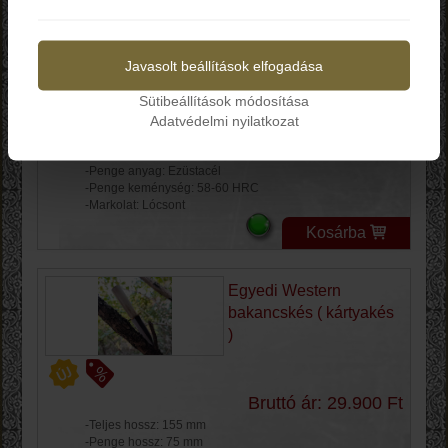
Régészeti lelet alapján
Igen
Nem
készült vadészkés
Javasolt beállítások elfogadása
Sütibeállítások módosítása
Bruttó ár: 39.890 Ft
Adatvédelmi nyilatkozat
-Teljes hossz: 185 mm
-Penge hossz: 85 mm
-Penge anyag: Ezüstacél
-Penge keménység: 58-60 HRC
-Markolat: Lócsont
Kosárba
Egyedi Western
bakancskés ( kártyakés
)
Bruttó ár: 29.900 Ft
-Teljes hossz: 155 mm
-Penge hossz: 75 mm