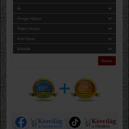
Ár
Penge Hossz
Teljes Hossz
Acél típus
Márkák
Keres