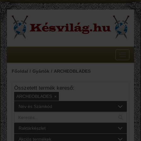
Toggle
navigatio
Főoldal
Gyártók
ARCHEOBLADES
Összetett termék kereső:
ARCHEOBLADES
×
Név és Számkód
Raktárkészlet
Akciós termékek