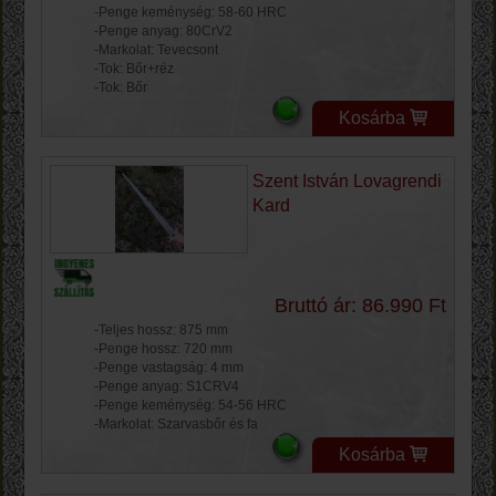
-Penge keménység: 58-60 HRC
-Penge anyag: 80CrV2
-Markolat: Tevecsont
-Tok: Bőr+réz
-Tok: Bőr
Kosárba
Szent István Lovagrendi
Kard
Bruttó ár: 86.990 Ft
-Teljes hossz: 875 mm
-Penge hossz: 720 mm
-Penge vastagság: 4 mm
-Penge anyag: S1CRV4
-Penge keménység: 54-56 HRC
-Markolat: Szarvasbőr és fa
Kosárba