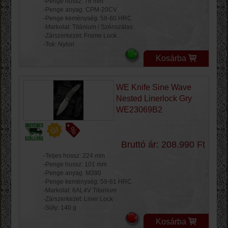
-Penge hossz: 76 mm
-Penge anyag: CPM-20CV
-Penge keménység: 58-60 HRC
-Markolat: Titánium / Szénszálas
-Zárszerkezet: Frame Lock
-Tok: Nylon
Kosárba
WE Knife Sine Wave
Nested Linerlock Gry
WE23069B2
Bruttó ár: 208.990 Ft
-Teljes hossz: 224 mm
-Penge hossz: 101 mm
-Penge anyag: M390
-Penge keménység: 59-61 HRC
-Markolat: 6AL4V Titanium
-Zárszerkezet: Liner Lock
-Súly: 140 g
Kosárba