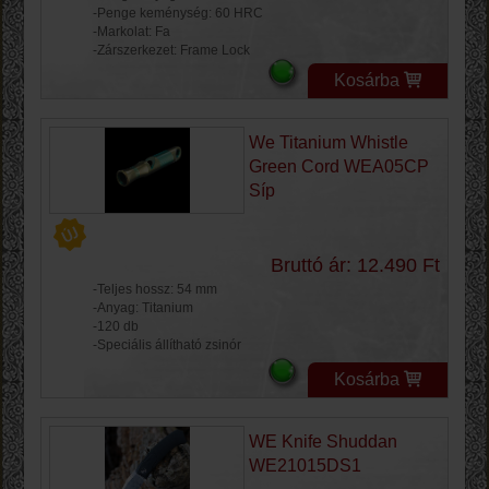
-Penge keménység: 60 HRC
-Markolat: Fa
-Zárszerkezet: Frame Lock
Kosárba
We Titanium Whistle
Green Cord WEA05CP
Síp
Bruttó ár: 12.490 Ft
-Teljes hossz: 54 mm
-Anyag: Titanium
-120 db
-Speciális állítható zsinór
Kosárba
WE Knife Shuddan
WE21015DS1