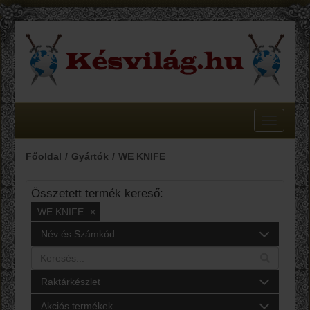
Toggle
navigatio
Főoldal
Gyártók
WE KNIFE
Összetett termék kereső:
WE KNIFE
×
Név és Számkód
Raktárkészlet
Akciós termékek