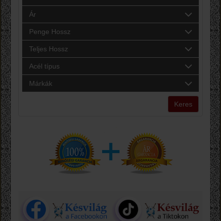
Ár
Penge Hossz
Teljes Hossz
Acél típus
Márkák
Keres