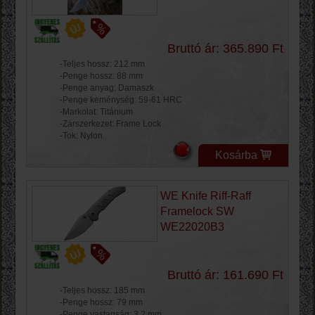
Bruttó ár: 365.890 Ft
-Teljes hossz: 212 mm
-Penge hossz: 88 mm
-Penge anyag: Damaszk
-Penge keménység: 59-61 HRC
-Markolat: Titánium
-Zárszerkezet: Frame Lock
-Tok: Nylon
Kosárba
WE Knife Riff-Raff
Framelock SW
WE22020B3
Bruttó ár: 161.690 Ft
-Teljes hossz: 185 mm
-Penge hossz: 79 mm
-Penge vastagság: 3.2 mm