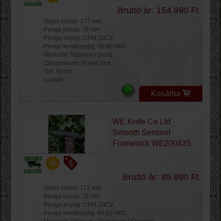
Bruttó ár: 154.990 Ft
-Teljes hossz: 177 mm
-Penge hossz: 76 mm
-Penge anyag: CPM-20CV
-Penge keménység: 58-60 HRC
-Markolat: Titánium / bronz
-Zárszerkezet: Frame lock
-Tok: Nylon
-Limitált
Kosárba
WE Knife Co Ltd
Smooth Sentinel
Framelock WE200435
Bruttó ár: 89.990 Ft
-Teljes hossz: 177 mm
-Penge hossz: 79 mm
-Penge anyag: CPM-20CV
-Penge keménység: 60-62 HRC