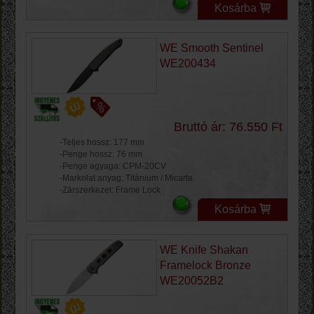
Kosárba
WE Smooth Sentinel
WE200434
Bruttó ár: 76.550 Ft
-Teljes hossz: 177 mm
-Penge hossz: 76 mm
-Penge agyaga: CPM-20CV
-Markolat anyag: Titánium / Micarta
-Zárszerkezet: Frame Lock
Kosárba
WE Knife Shakan
Framelock Bronze
WE20052B2