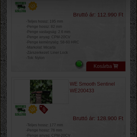
Bruttó ár: 112.990 Ft
-Teljes hossz: 195 mm
-Penge hossz: 82 mm
-Penge vastagság: 2.6 mm
-Penge anyag: CPM-20CV
-Penge keménység: 58-60 HRC
-Markolat: Micarta
-Zárszerkezet: Liner Lock
-Tok: Nylon
Kosárba
WE Smooth Sentinel
WE200433
Bruttó ár: 128.900 Ft
-Teljes hossz: 177 mm
-Penge hossz: 76 mm
-Penge anyag: CPM-20CV