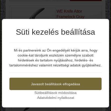
WE Knife Attor
Framelock Gray
WE23037B1
Süti kezelés beállítása
Bruttó ár: 232.990 Ft
-Teljes hossz: 212 mm
-Penge hossz: 90 mm
Mi és partnereink az Ön engedélyét kérjük arra, hogy
-Penge vastagság: 3.2 mm
cookie-kat tároljunk eszközén személyre szabott
Elmúltál már 18 éves?
-Penge anyag: CPM-20CV
hirdetések és tartalom nyújtásához, hirdetés- és
-Penge keménység: 58-60 HRC
tartalomméréshez valamint nézettségi adatok gyűjtéséhez.
-Markolat: 6AL4V Titánium
-Zárszerkezet: Frame Lock
Igen
Nem
-Tok: Nylon
Kosárba
Javasolt beállítások elfogadása
Sütibeállítások módosítása
WE Navo Linerlock
Adatvédelmi nyilatkozat
Black Micarta
WE220261