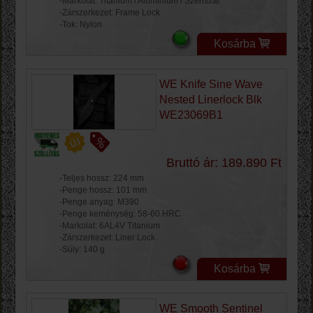
-Markolat: Titánium / Alumínium / Szénszál
-Zárszerkezet: Frame Lock
-Tok: Nylon
Kosárba
WE Knife Sine Wave
Nested Linerlock Blk
WE23069B1
Bruttó ár: 189.890 Ft
-Teljes hossz: 224 mm
-Penge hossz: 101 mm
-Penge anyag: M390
-Penge keménység: 58-60 HRC
-Markolat: 6AL4V Titanium
-Zárszerkezet: Liner Lock
-Súly: 140 g
Kosárba
WE Smooth Sentinel