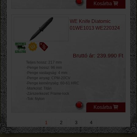
Kosárba
WE Knife Diatomic
01WE1013 WE220324
Bruttó ár: 239.990 Ft
Teljes hossz: 217 mm
-Penge hossz: 96 mm
-Penge vastagság: 4 mm
-Penge anyag: CPM-20CV
-Penge keménység: 60-61 HRC
-Markolat: Titán
-Zárszerkezet: Frame-lock
-Tok: Nylon
Kosárba
1
2
3
4