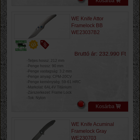
Kosárba
WE Knife Attor
Framelock BB
WE23037B2
Bruttó ár: 232.990 Ft
-Teljes hossz: 212 mm
-Penge hossz: 90 mm
-Penge vastagság: 3.2 mm
-Penge anyag: CPM-20CV
-Penge keménység: 59-61 HRC
-Markolat: 6AL4V Titánium
-Zárszerkezet: Frame Lock
-Tok: Nylon
Kosárba
WE Knife Acuminal
Framelock Gray
WE230703