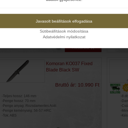
Igen
Nem
-Teljes hossz: 133 mm
-Tel
-Penge hossz: 54 mm
-Pen
-Penge anyag: Damaszk
-Pen
Javasolt beállítások elfogadása
-Penge keménység: 60-62 HRC
-Pen
-Markolat: Pakkafa
-Pen
Sütibeállítások módosítása
-Súly: 99 g
-Mar
Adatvédelmi nyilatkozat
-Zár
Kosárba
Komoran KO037 Fixed
Blade Black SW
Bruttó ár: 10.990 Ft
-Teljes hossz: 146 mm
-8 d
-Penge hossz: 70 mm
-Dam
-Penge anyag: Rozsdamentes Acél
-Csú
-Penge keménység: 56-57 HRC
-Min
-Tok: ABS
-Kés