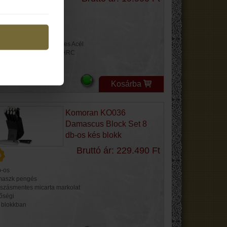
jes hossz: 215 mm
ge hossz: 95 mm
ge vastagság: 3 mm
ge anyag: Rozsdamentes Acél
ge keménység: 56-58 HRC
kolat: G-10
szerkezet: Liner Lock
Kosárba
Komoran KO036
Damascus Block Set 8
db-os kés blokk
Bruttó ár: 229.490 Ft
b-os
aszk pengés
szásmentes micarta markolat
őségi
 blokkban