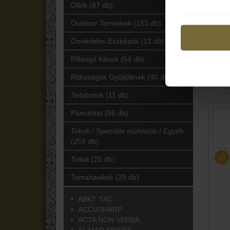
Ollók (87 db)
Outdoor Termékek (153 db)
Önvédelmi Eszközök (12 db)
Pillangó Kések (54 db)
Ritkaságok Gyűjtőknek (40 db)
Sétabotok (11 db)
Páncélzat (86 db)
Tokok / Speciális eszközök / Egyéb
(259 db)
Tollak (25 db)
Tomahawkok (29 db)
ABKT TAC
ACCUSHARP
ACTA NON VERBA