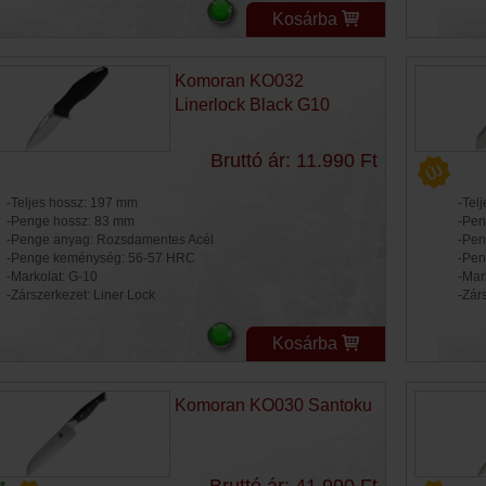
Kosárba
Komoran KO032
Linerlock Black G10
Bruttó ár: 11.990 Ft
-Teljes hossz: 197 mm
-Tel
-Penge hossz: 83 mm
-Pen
-Penge anyag: Rozsdamentes Acél
-Pen
-Penge keménység: 56-57 HRC
-Pen
-Markolat: G-10
-Mar
-Zárszerkezet: Liner Lock
-Zár
Kosárba
Komoran KO030 Santoku
Bruttó ár: 41.990 Ft