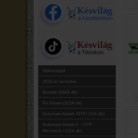
Újdonságok
2026 év termékei
Bicskák (6665 db)
Fix Kések (3124 db)
Automata Kések /OTF/ (116 db)
Automata Kések II. / OTF-
Microtech / (214 db)