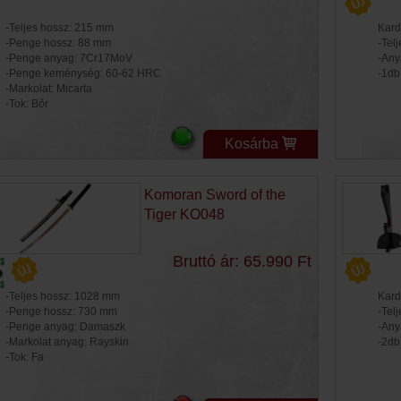
-Teljes hossz: 215 mm
Kard
-Penge hossz: 88 mm
-Tel
-Penge anyag: 7Cr17MoV
-Any
-Penge keménység: 60-62 HRC
-1db
-Markolat: Micarta
-Tok: Bőr
Kosárba
Komoran Sword of the
Tiger KO048
Bruttó ár: 65.990 Ft
-Teljes hossz: 1028 mm
Kard
-Penge hossz: 730 mm
-Tel
-Penge anyag: Damaszk
-Any
-Markolat anyag: Rayskin
-2db
-Tok: Fa