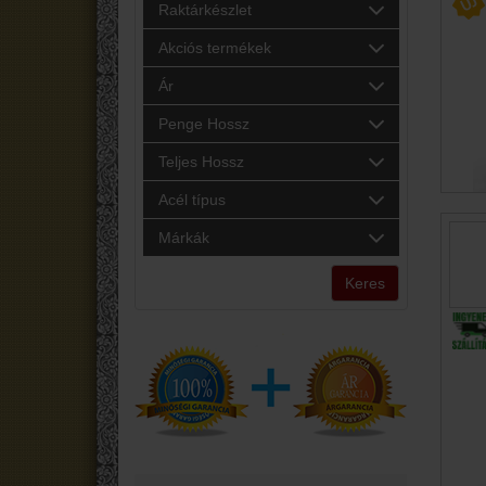
Raktárkészlet
Akciós termékek
Ár
Penge Hossz
Teljes Hossz
Acél típus
Márkák
Keres