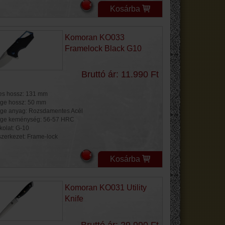
Kosárba
Komoran KO033
Framelock Black G10
Bruttó ár: 11.990 Ft
jes hossz: 131 mm
ge hossz: 50 mm
ge anyag: Rozsdamentes Acél
ge keménység: 56-57 HRC
kolat: G-10
szerkezet: Frame-lock
Kosárba
Komoran KO031 Utility
Knife
Bruttó ár: 29.990 Ft