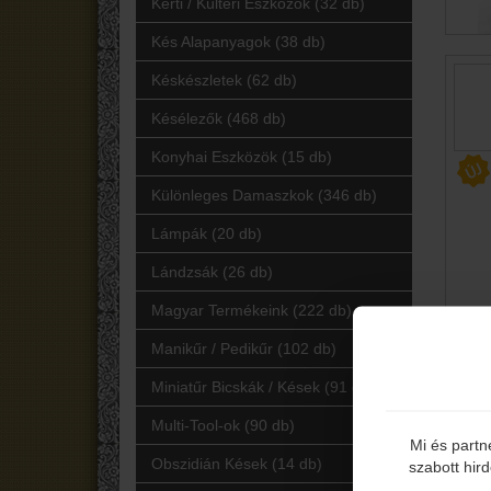
Kerti / Kültéri Eszközök (32 db)
Kés Alapanyagok (38 db)
Késkészletek (62 db)
Késélezők (468 db)
Konyhai Eszközök (15 db)
Különleges Damaszkok (346 db)
Lámpák (20 db)
Lándzsák (26 db)
Magyar Termékeink (222 db)
Manikűr / Pedikűr (102 db)
Miniatűr Bicskák / Kések (91 db)
Multi-Tool-ok (90 db)
Mi és partn
Obszidián Kések (14 db)
szabott hir