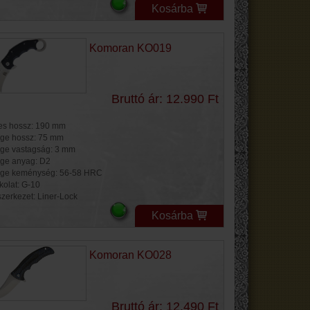
Kosárba
Komoran KO019
Bruttó ár: 12.990 Ft
jes hossz: 190 mm
ge hossz: 75 mm
ge vastagság: 3 mm
ge anyag: D2
ge keménység: 56-58 HRC
kolat: G-10
szerkezet: Liner-Lock
Kosárba
Komoran KO028
Bruttó ár: 12.490 Ft