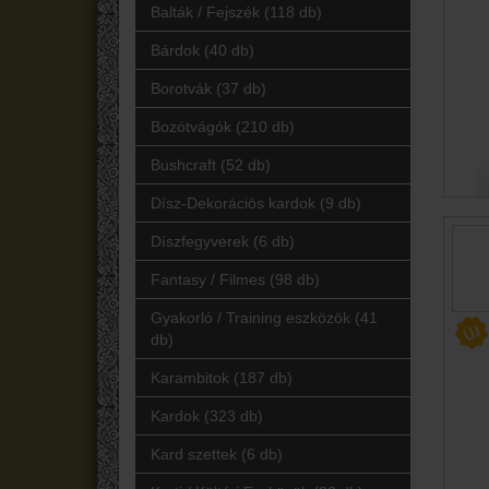
Balták / Fejszék (118 db)
Bárdok (40 db)
Borotvák (37 db)
Bozótvágók (210 db)
Bushcraft (52 db)
Dísz-Dekorációs kardok (9 db)
Díszfegyverek (6 db)
Fantasy / Filmes (98 db)
Gyakorló / Training eszközök (41
db)
Karambitok (187 db)
Kardok (323 db)
Kard szettek (6 db)