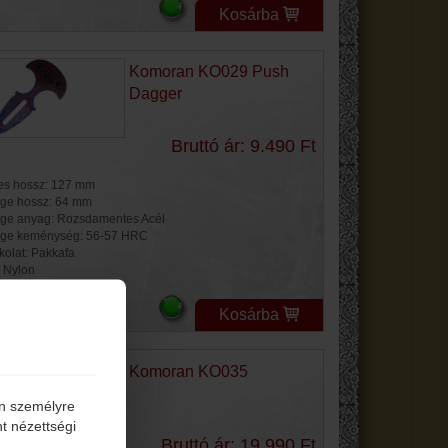
Kosárba
Komoran KO029 Push
Dagger
Bruttó ár: 9.490 Ft
jes hossz: 127 mm
ge hossz: 64 mm
ge anyag: Rozsdamentes Acél
ge keménység: 56-57 HRC
kolat: Pakkafa
: Nylon
Kosárba
Komoran KO035
én személyre
t nézettségi
Bruttó ár: 19.990 Ft