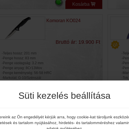
Kosárba
Komoran KO024
Bruttó ár: 19.900 Ft
-Teljes hossz: 201 mm
-Tel
-Penge hossz: 83 mm
-Pen
-Penge vastagság: 3.2 mm
-Pen
-Penge anyag: 8Cr13Mov
-Pen
-Penge keménység: 56-58 HRC
-Mar
-Markolat: G-10/Szénszál
-Tok
-Zárszerkezet: Liner Lock
Kosárba
Süti kezelés beállítása
Komoran Bamboo
Damascus Folder KO034
ereink az Ön engedélyét kérjük arra, hogy cookie-kat tároljunk eszköz
Elmúltál már 18 éves?
detések és tartalom nyújtásához, hirdetés- és tartalomméréshez valamin
Bruttó ár: 14.590 Ft
adatok gyűjtéséhez.