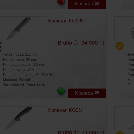
Kosárba
Komoran KO009
Bruttó ár: 34.900 Ft
-Teljes hossz: 211 mm
-Tel
-Penge hossz: 90 mm
-Pen
-Penge vastagság: 3.2 mm
-Pen
-Penge anyag: U2X
-Pen
-Penge keménység: 56-58 HRC
-Pen
-Markolat: Eloxált titán
-Mar
-Zárszerkezet: Frame Lock
-Zár
Kosárba
Komoran KO014
Bruttó ár: 29.980 Ft