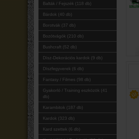
Balták / Fejszék (118 db)
Bárdok (40 db)
Borotvák (37 db)
Bozótvágók (210 db)
Bushcraft (52 db)
Dísz-Dekorációs kardok (9 db)
Díszfegyverek (6 db)
Fantasy / Filmes (98 db)
Gyakorló / Training eszközök (41
db)
Karambitok (187 db)
Kardok (323 db)
Kard szettek (6 db)