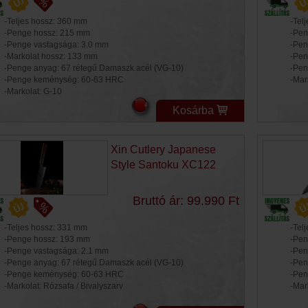
-Teljes hossz: 360 mm
-Tel
-Penge hossz: 215 mm
-Pen
-Penge vastagsága: 3.0 mm
-Pen
-Markolat hossz: 133 mm
-Pen
-Penge anyag: 67 rétegű Damaszk acél (VG-10)
-Pen
-Penge keménység: 60-63 HRC
-Mar
-Markolat: G-10
Kosárba
Xin Cutlery Japanese
Style Santoku XC122
Bruttó ár: 99.990 Ft
-Teljes hossz: 331 mm
-Tel
-Penge hossz: 193 mm
-Pen
-Penge vastagsága: 2.1 mm
-Pen
-Penge anyag: 67 rétegű Damaszk acél (VG-10)
-Pen
-Penge keménység: 60-63 HRC
-Pen
-Markolat: Rózsafa / Bivalyszarv
-Mar