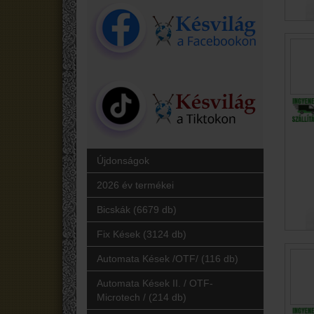
Újdonságok
2026 év termékei
Bicskák (6679 db)
Fix Kések (3124 db)
Automata Kések /OTF/ (116 db)
Automata Kések II. / OTF-
Microtech / (214 db)