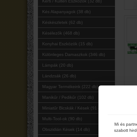
Kerti / Kültéri Eszközök (32 db)
Kés Alapanyagok (38 db)
Késkészletek (62 db)
Késélezők (468 db)
Konyhai Eszközök (15 db)
Különleges Damaszkok (346 db)
Lámpák (20 db)
Lándzsák (26 db)
Magyar Termékeink (222 db)
Manikűr / Pedikűr (102 db)
Miniatűr Bicskák / Kések (91 db)
Multi-Tool-ok (90 db)
Mi és partn
Obszidián Kések (14 db)
szabott hir