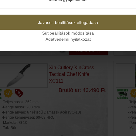
Igen
Nem
-Teljes hossz: 254 mm
-Tel
-Penge hossz: 119 mm
-Pen
-Penge anyag: M390
-Pen
Javasolt beállítások elfogadása
-Penge keménység: 60-62 HRC
-Pen
-Markolat: Bivaly szarv / rózsa fa
-Mar
Sütibeállítások módosítása
-Limitált kiadás
Adatvédelmi nyilatkozat
Kosárba
Xin Cutlery XinCross
Tactical Chef Knife
XC111
Bruttó ár: 43.490 Ft
-Teljes hossz: 362 mm
-Tel
-Penge hossz: 203 mm
-Pen
-Penge anyag: 67 rétegű Damaszk acél (VG-10)
-Pen
-Penge keménység: 60-63 HRC
-Pen
-Markolat: G-10
-Pen
-Tok: Bőr
-Mar