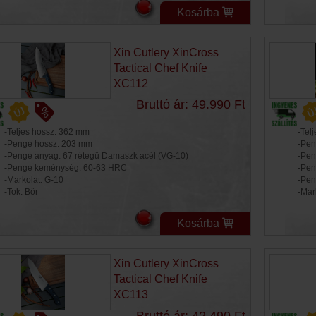
Kosárba
Xin Cutlery XinCross
Tactical Chef Knife
XC112
Bruttó ár: 49.990 Ft
-Teljes hossz: 362 mm
-Tel
-Penge hossz: 203 mm
-Pen
-Penge anyag: 67 rétegű Damaszk acél (VG-10)
-Pen
-Penge keménység: 60-63 HRC
-Pen
-Markolat: G-10
-Pen
-Tok: Bőr
-Mar
Kosárba
Xin Cutlery XinCross
Tactical Chef Knife
XC113
Bruttó ár: 42.490 Ft