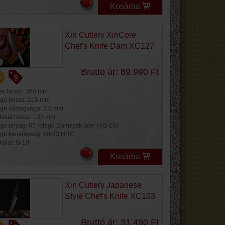
Kosárba
Xin Cutlery XinCore
Chef's Knife Dam XC127
Bruttó ár: 89.990 Ft
jes hossz: 360 mm
ge hossz: 215 mm
ge vastagsága: 3.0 mm
kolat hossz: 133 mm
ge anyag: 67 rétegű Damaszk acél (VG-10)
ge keménység: 60-63 HRC
kolat: G-10
Kosárba
Xin Cutlery Japanese
Style Chef's Knife XC103
Bruttó ár: 31.490 Ft