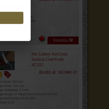
jes hossz: 333 mm
ge hossza: 203 mm
ge anyag: 440C San Mai
ge keménység: 60-62 HRC
kolat: Juharfa
Kosárba
Xin Cutlery XinCross
Tactical Chef Knife
XC110
Bruttó ár: 50.990 Ft
jes hossz: 362 mm
ge hossz: 210 mm
ge vastagság: 2.4 mm
ge anyag: 67 rétegű Damaszk acél (VG-10)
ge keménység: 60-63 HRC
kolat: G-10