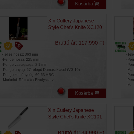
Kosárba
Xin Cutlery Japanese
Style Chef's Knife XC120
Bruttó ár: 117.990 Ft
-Teljes hossz: 363 mm
-Tel
-Penge hossz: 225 mm
-Pen
-Penge vastagsága: 2.1 mm
-Pen
-Penge anyag: 67 rétegű Damaszk acél (VG-10)
-Mar
-Penge keménység: 60-63 HRC
-Pen
-Markolat: Rózsafa / Bivalyszarv
-Pen
-Mar
Kosárba
Xin Cutlery Japanese
Style Chef's Knife XC101
Bruttó ár: 34.990 Ft