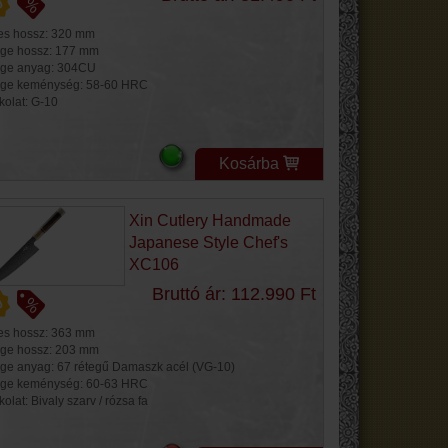
jes hossz: 320 mm
ge hossz: 177 mm
ge anyag: 304CU
ge keménység: 58-60 HRC
kolat: G-10
Kosárba
Xin Cutlery Handmade
Japanese Style Chef's
XC106
Bruttó ár: 112.990 Ft
jes hossz: 363 mm
ge hossz: 203 mm
ge anyag: 67 rétegű Damaszk acél (VG-10)
ge keménység: 60-63 HRC
olat: Bivaly szarv / rózsa fa