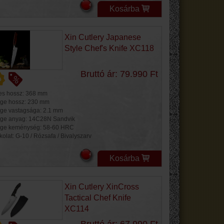
Kosárba
Xin Cutlery Japanese
Style Chef's Knife XC118
Bruttó ár: 79.990 Ft
jes hossz: 368 mm
ge hossz: 230 mm
ge vastagsága: 2.1 mm
ge anyag: 14C28N Sandvik
ge keménység: 58-60 HRC
kolat: G-10 / Rózsafa / Bivalyszarv
Kosárba
Xin Cutlery XinCross
Tactical Chef Knife
XC114
Bruttó ár: 67.990 Ft