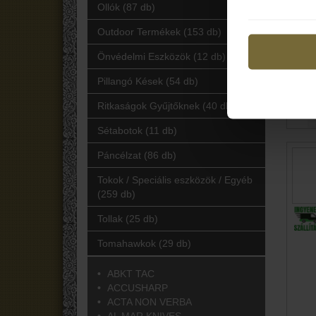
Ollók (87 db)
Outdoor Termékek (153 db)
Önvédelmi Eszközök (12 db)
Pillangó Kések (54 db)
Ritkaságok Gyűjtőknek (40 db)
Sétabotok (11 db)
Páncélzat (86 db)
Tokok / Speciális eszközök / Egyéb
(259 db)
Tollak (25 db)
Tomahawkok (29 db)
ABKT TAC
ACCUSHARP
ACTA NON VERBA