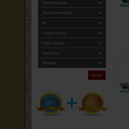
Raktárkészlet
Akciós termékek
Ár
Penge Hossz
Teljes Hossz
Acél típus
Márkák
Keres