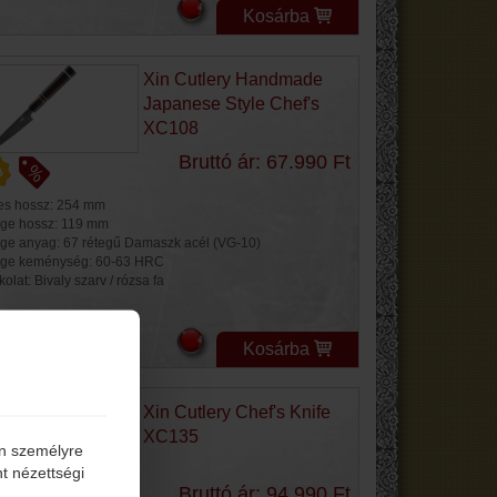
Kosárba
Xin Cutlery Handmade
Japanese Style Chef's
XC108
Bruttó ár: 67.990 Ft
jes hossz: 254 mm
ge hossz: 119 mm
ge anyag: 67 rétegű Damaszk acél (VG-10)
ge keménység: 60-63 HRC
olat: Bivaly szarv / rózsa fa
Kosárba
Xin Cutlery Chef's Knife
XC135
én személyre
t nézettségi
Bruttó ár: 94.990 Ft