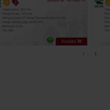
-Teljes hossz: 362 mm
-Tel
-Penge hossz: 203 mm
-Pen
-Penge anyag: 67 rétegű Damaszk acél (VG-10)
-Pen
-Penge keménység: 60-63 HRC
-Pen
-Markolat: G-10
-Mar
-Tok: Bőr
-Tok
Kosárba
1
2