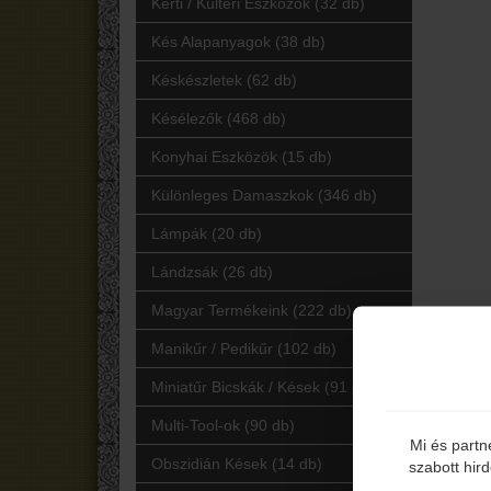
Kerti / Kültéri Eszközök (32 db)
Kés Alapanyagok (38 db)
Késkészletek (62 db)
Késélezők (468 db)
Konyhai Eszközök (15 db)
Különleges Damaszkok (346 db)
Lámpák (20 db)
Lándzsák (26 db)
Magyar Termékeink (222 db)
Manikűr / Pedikűr (102 db)
Miniatűr Bicskák / Kések (91 db)
Multi-Tool-ok (90 db)
Mi és partn
Obszidián Kések (14 db)
szabott hir