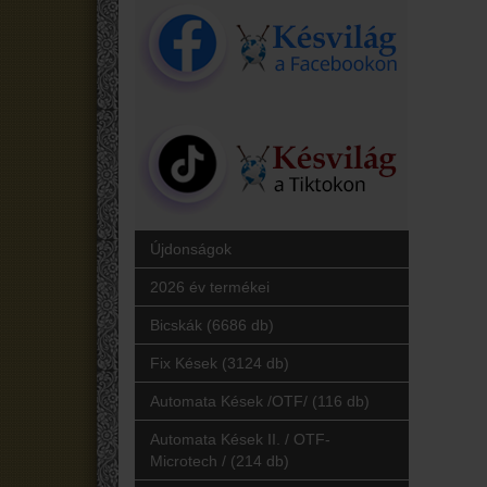
Újdonságok
2026 év termékei
Bicskák (6686 db)
Fix Kések (3124 db)
Automata Kések /OTF/ (116 db)
Automata Kések II. / OTF-
Microtech / (214 db)