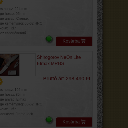
jes hossz: 224 mm
ge hossz: 95 mm
ge anyag: Cromax
ge keménység: 60-62 HRC
olat: Titán
oz és törlőkendő
Kosárba
Shirogorov NeOn Lite
Elmax MRBS
Bruttó ár: 298.490 Ft
jes hossz: 195 mm
ge hossz: 85 mm
ge anyag: Elmax
ge keménység: 60-62 HRC
olat: Titán
szerkezet: Frame-lock
Kosárba