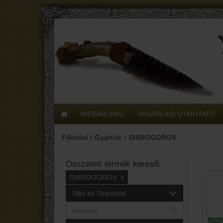
WEBÁRUHÁZ
VÁSÁRLÁSI ÚTMUTATÓ
Főoldal
Gyártók
SHIROGOROV
Összetett termék kereső:
SHIROGOROV
×
Név és Számkód