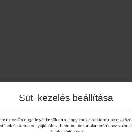
Süti kezelés beállítása
ereink az Ön engedélyét kérjük arra, hogy cookie-kat tároljunk eszköz
Elmúltál már 18 éves?
detések és tartalom nyújtásához, hirdetés- és tartalomméréshez valamin
adatok gyűjtéséhez.