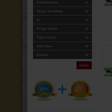
Raktárkészlet
Akciós termékek
Ár
Penge Hossz
Teljes Hossz
Acél típus
Márkák
Keres