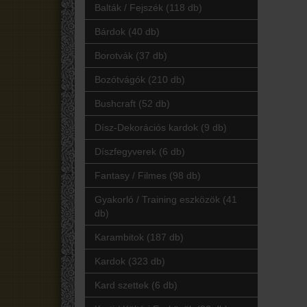
Balták / Fejszék (118 db)
Bárdok (40 db)
Borotvák (37 db)
Bozótvágók (210 db)
Bushcraft (52 db)
Dísz-Dekorációs kardok (9 db)
Díszfegyverek (6 db)
Fantasy / Filmes (98 db)
Gyakorló / Training eszközök (41
db)
Karambitok (187 db)
Kardok (323 db)
Kard szettek (6 db)