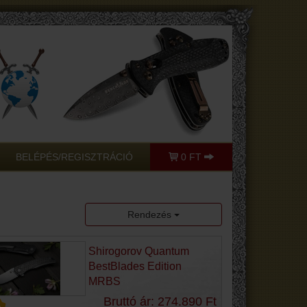
BELÉPÉS/REGISZTRÁCIÓ
0 FT
Rendezés
Shirogorov Quantum
BestBlades Edition
MRBS
Bruttó ár: 274.890 Ft