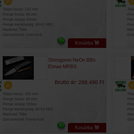
-Teljes hossz: 222 mm
-Tel
-Penge hossz: 95 mm
-Pen
-Penge anyag: Elmax
-Pen
-Penge keménység: 60-62 HRC
-Pen
-Markolat: Titán
-Mark
-Zárszerkezet: Liner-lock
-Dob
Kosárba
Shirogorov NeOn BBs
Elmax MRBS
Bruttó ár: 288.490 Ft
-Teljes hossz: 195 mm
-Tel
-Penge hossz: 85 mm
-Pen
-Penge anyag: Elmax
-Pen
-Penge keménység: 60-62 HRC
-Pen
-Markolat: Titán
-Mark
-Zárszerkezet: Frame-lock
-Zár
Kosárba