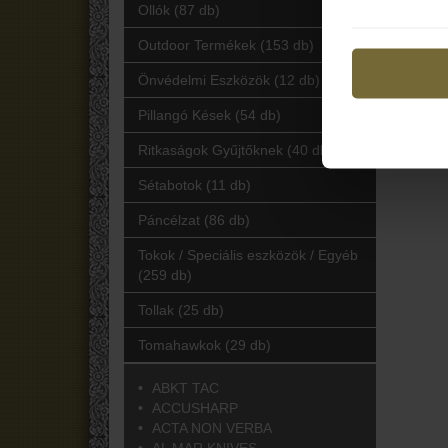
Ollók (87 db)
Outdoor Termékek (153 db)
Önvédelmi Eszközök (12 db)
Pillangó Kések (54 db)
Ritkaságok Gyűjtőknek (40 db)
Sétabotok (11 db)
Páncélzat (86 db)
Tokok / Speciális eszközök / Egyéb
(259 db)
Tollak (25 db)
Tomahawkok (29 db)
ABKT TAC
ACCUSHARP
ACTA NON VERBA