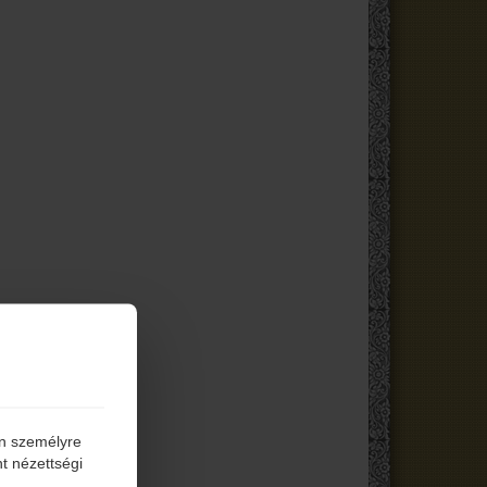
én személyre
t nézettségi