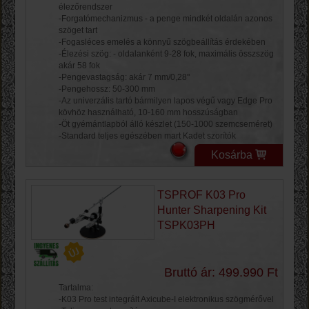
élezőrendszer
-Forgatómechanizmus - a penge mindkét oldalán azonos
szöget tart
-Fogasléces emelés a könnyű szögbeállítás érdekében
-Élezési szög: - oldalanként 9-28 fok, maximális összszög
akár 58 fok
-Pengevastagság: akár 7 mm/0,28"
-Pengehossz: 50-300 mm
-Az univerzális tartó bármilyen lapos végű vagy Edge Pro
kövhöz használható, 10-160 mm hosszúságban
-Öt gyémántlapból álló készlet (150-1000 szemcseméret)
-Standard teljes egészében mart Kadet szorítók
Kosárba
TSPROF K03 Pro
Hunter Sharpening Kit
TSPK03PH
Bruttó ár: 499.990 Ft
Tartalma:
-K03 Pro test integrált Axicube-I elektronikus szögmérővel