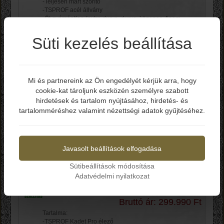
-Teljesen mart szorító
-TSPROF acél állvány
-Öt gyémántlap ​​(extra durva, durva, közepes, finom,
nagyon finom)
-Fa tárolódoboz
Süti kezelés beállítása
-Nagy méretű professzionális élezőrendszer
-Forgatómechanizmus
-Egykezes szögállítás
-Élezési szög: oldalanként 8°-tól 39°-ig, maximális teljes
Mi és partnereink az Ön engedélyét kérjük arra, hogy
szög akár 78°
cookie-kat tároljunk eszközén személyre szabott
Elmúltál már 18 éves?
-Pengevastagság: akár 7 mm / 0,275 hüvelyk.
hirdetések és tartalom nyújtásához, hirdetés- és
-Pengehossz: 60-tól 450 mm-ig / 2,4" - 17,7" hüvelykig.
tartalomméréshez valamint nézettségi adatok gyűjtéséhez.
Kosárba
Igen
Nem
TSPROF Kadet Pro
Javasolt beállítások elfogadása
Sharpening System
Sütibeállítások módosítása
TSPKP3D
Adatvédelmi nyilatkozat
Bruttó ár: 299.990 Ft
Tartalma:
-TSPROF Kadet Pro élező