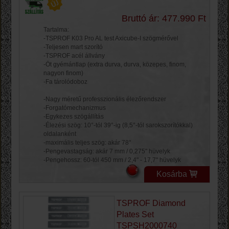
Bruttó ár: 477.990 Ft
Tartalma:
-TSPROF K03 Pro AL test Axicube-I szögmérővel
-Teljesen mart szorító
-TSPROF acél állvány
-Öt gyémántlap ​​(extra durva, durva, közepes, finom,
nagyon finom)
-Fa tárolódoboz
-Nagy méretű professzionális élezőrendszer
-Forgatómechanizmus
-Egykezes szögállítás
-Élezési szög: 10°-tól 39°-ig (8,5°-tól sarokszorítókkal)
oldalanként
-maximális teljes szög: akár 78°
-Pengevastagság: akár 7 mm / 0,275" hüvelyk
-Pengehossz: 60-tól 450 mm / 2,4" - 17,7" hüvelyk
Kosárba
TSPROF Diamond
Plates Set
TSPSH2000740