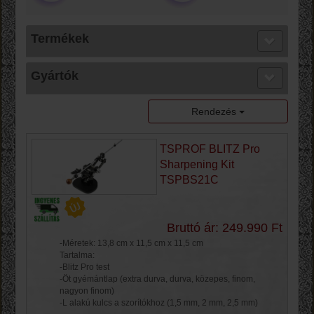
Termékek
Gyártók
Rendezés
TSPROF BLITZ Pro
Sharpening Kit
TSPBS21C
Bruttó ár: 249.990 Ft
-Méretek: 13,8 cm x 11,5 cm x 11,5 cm
Tartalma:
-Blitz Pro test
-Öt gyémántlap ​​(extra durva, durva, közepes, finom,
nagyon finom)
-L alakú kulcs a szorítókhoz (1,5 mm, 2 mm, 2,5 mm)