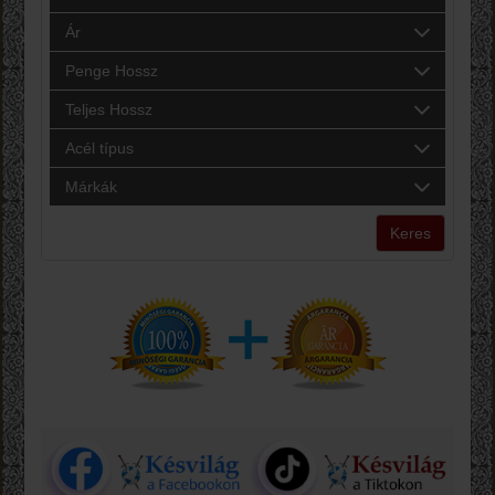
Ár
Penge Hossz
Teljes Hossz
Acél típus
Márkák
Keres