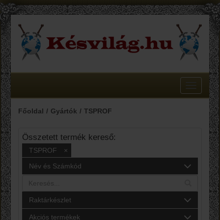
Toggle
navigatio
Főoldal
Gyártók
TSPROF
Összetett termék kereső:
TSPROF
×
Név és Számkód
Raktárkészlet
Akciós termékek