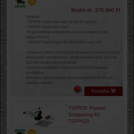
Bruttó ár: 275.990 Ft
Tartalma:
-TSPROF Kadet Nero talp és szorító egység
-TSPROF Kadet Nero fogó
-Öt gyémántlap ​​(extra durva, durva, közepes, finom,
nagyon finom)
-TSPROF Kadet Expert fenőkő tartó/vezető rúd
-Fekete eloxálás a nemzetközi Qualanod szabvány szerint
-Késforgató mechanizmus, amely lehetővé teszi a 8,5 és
28,5 fok közötti szög beállítását
-A keret kompatibilis a K03 élezőrendszer bármely
szorítójával
-Könnyen szétszerelhető és összecsukható tárolás és
szállítás céljából
Kosárba
TSPROF Pioneer
Sharpening Kit
TSPP020