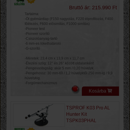
Bruttó ár: 215.990 Ft
Tartalma:
-Öt gyémántlap (F150 nagyolás, F220 élprofilozás, F400
főélezés, F600 elősimítás, F1000 simítás)
-Pioneer test
-Pioneer szorító
-Csiszolóanyag-tartó
-6 mm-es lökethatároló
-G-szorító
-Méretek: 23,4 cm x 13,9 cm x 11,7 cm
-Élezési szög: 12° és 26° között oldalanként
-Pengevastagság: akár 5 mm / 0,20 hüvelyk.
-Pengehossz: 30 mm-től / 1,2 hüvelyktől 250 mm-ig / 9,9
hüvelykig.
-Forgómechanizmus
Kosárba
TSPROF K03 Pro AL
Hunter Kit
TSPK03PHAL