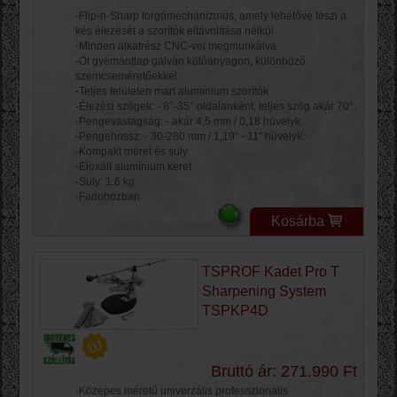
-Flip-n-Sharp forgómechanizmus, amely lehetővé teszi a
kés élezését a szorítók eltávolítása nélkül
-Minden alkatrész CNC-vel megmunkálva
-Öt gyémántlap ​​galván kötőanyagon, különböző
szemcseméretűekkel
-Teljes felületen mart alumínium szorítók
-Élezési szögek: - 8°-35° oldalanként, teljes szög akár 70°.
-Pengevastagság: - akár 4,5 mm / 0,18 hüvelyk.
-Pengehossz: - 30-280 mm / 1,19" - 11" hüvelyk.
-Kompakt méret és súly
-Eloxált alumínium keret
-Súly: 1.6 kg
-Fadobozban
Kosárba
TSPROF Kadet Pro T
Sharpening System
TSPKP4D
Bruttó ár: 271.990 Ft
-Közepes méretű univerzális professzionális