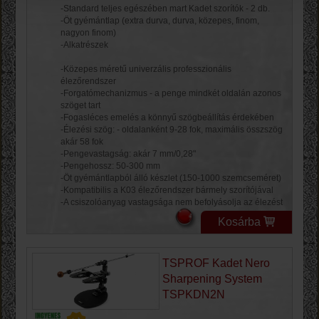
-Standard teljes egészében mart Kadet szorítók - 2 db.
-Öt gyémántlap ​​(extra durva, durva, közepes, finom,
nagyon finom)
-Alkatrészek
-Közepes méretű univerzális professzionális
élezőrendszer
-Forgatómechanizmus - a penge mindkét oldalán azonos
szöget tart
-Fogasléces emelés a könnyű szögbeállítás érdekében
-Élezési szög: - oldalanként 9-28 fok, maximális összszög
akár 58 fok
-Pengevastagság: akár 7 mm/0,28"
-Pengehossz: 50-300 mm
-Öt gyémántlapból álló készlet (150-1000 szemcseméret)
-Kompatibilis a K03 élezőrendszer bármely szorítójával
-A csiszolóanyag vastagsága nem befolyásolja az élezést
Kosárba
TSPROF Kadet Nero
Sharpening System
TSPKDN2N