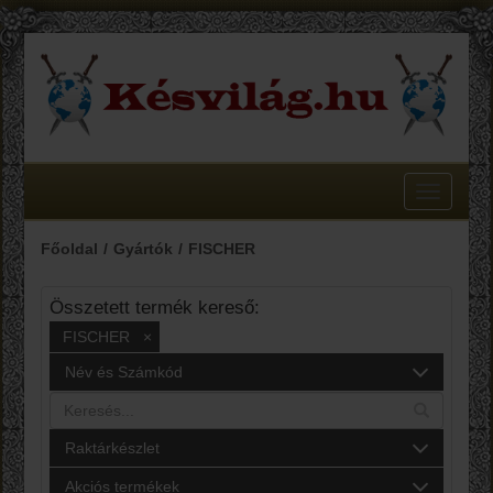
Toggle
navigatio
Főoldal
Gyártók
FISCHER
Összetett termék kereső:
FISCHER
×
Név és Számkód
Raktárkészlet
Akciós termékek