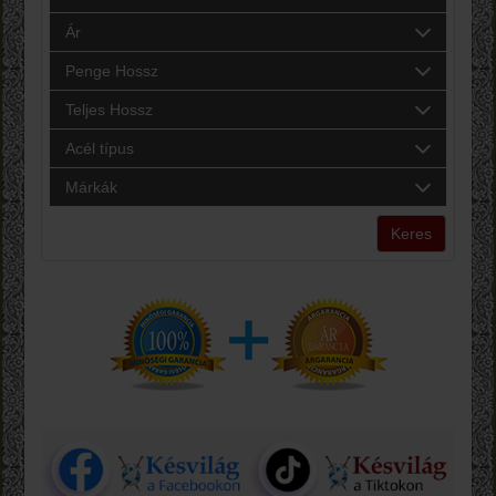
Ár
Penge Hossz
Teljes Hossz
Acél típus
Márkák
Keres