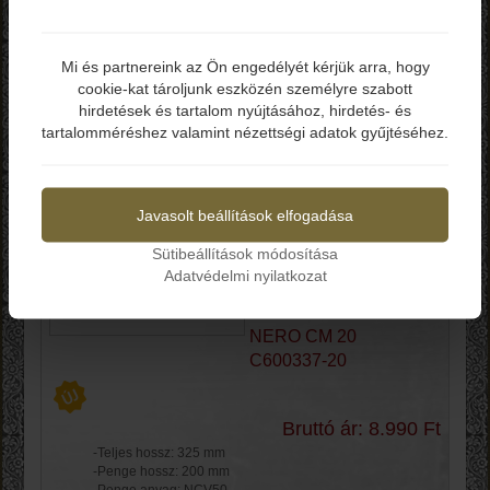
Élezőrúd 25 cm.
Mi és partnereink az Ön engedélyét kérjük arra, hogy
Bruttó ár: 10.800 Ft
cookie-kat tároljunk eszközén személyre szabott
Elmúltál már 18 éves?
-Anyag: Rozsdamentes Acél
hirdetések és tartalom nyújtásához, hirdetés- és
-Teljes hossz: 250 mm
tartalomméréshez valamint nézettségi adatok gyűjtéséhez.
-Markolat: Műanyag
-Gyors, praktikus
Igen
Nem
-Ergonómikus
Kosárba
Javasolt beállítások elfogadása
Sütibeállítások módosítása
Fischer-Bargoin
Adatvédelmi nyilatkozat
CREATIVE CHEF
CUOCO MANICO
NERO CM 20
C600337-20
Bruttó ár: 8.990 Ft
-Teljes hossz: 325 mm
-Penge hossz: 200 mm
-Penge anyag: NCV50