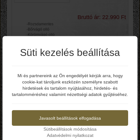
Bruttó ár: 22.990 Ft
-Rozsdamentes
-Bőrvágó olló
-Körömvágó olló
-Bőrfeltoló kaparó 12 cm
-Körömreszelő gyémántporos 13 cm
Süti kezelés beállítása
-Szemöldökcsipesz ferde
Kosárba
Mi és partnereink az Ön engedélyét kérjük arra, hogy
Nagy István 2352-F
cookie-kat tároljunk eszközén személyre szabott
Elmúltál már 18 éves?
Manikűrkészlet Eco
hirdetések és tartalom nyújtásához, hirdetés- és
fekete
tartalomméréshez valamint nézettségi adatok gyűjtéséhez.
Igen
Nem
Bruttó ár: 28.990 Ft
Javasolt beállítások elfogadása
-Rozsdamentes
-Bőrvágó olló
Sütibeállítások módosítása
-Körömvágó olló
Adatvédelmi nyilatkozat
-Bőrfeltoló kaparó 12 cm