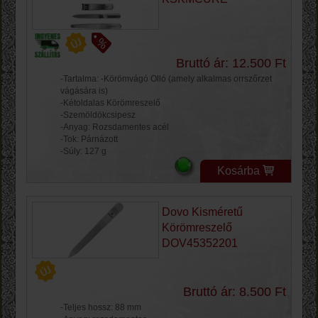
Bruttó ár: 12.500 Ft
-Tartalma: -Körömvágó Olló (amely alkalmas orrszőrzet
vágására is)
-Kétoldalas Körömreszelő
-Szemöldökcsipesz
-Anyag: Rozsdamentes acél
-Tok: Párnázott
-Súly: 127 g
Kosárba
Dovo Kisméretű
Körömreszelő
DOV45352201
Bruttó ár: 8.500 Ft
-Teljes hossz: 88 mm