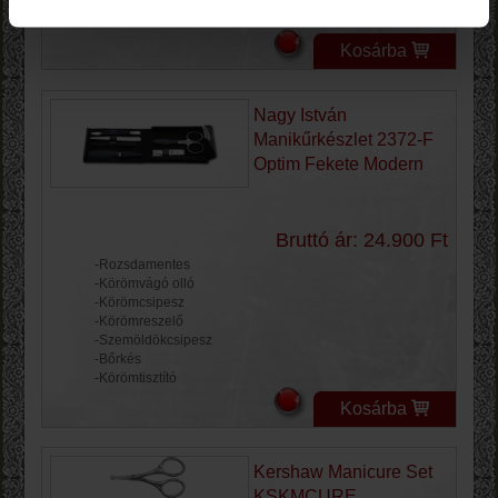
-Körömreszelő gyémántporos 13 cm
-Szemöldökcsipesz ferde
Kosárba
Nagy István
Manikűrkészlet 2372-F
Optim Fekete Modern
Bruttó ár: 24.900 Ft
-Rozsdamentes
-Körömvágó olló
-Körömcsipesz
-Körömreszelő
-Szemöldökcsipesz
-Bőrkés
-Körömtisztító
Kosárba
Kershaw Manicure Set
KSKMCURE