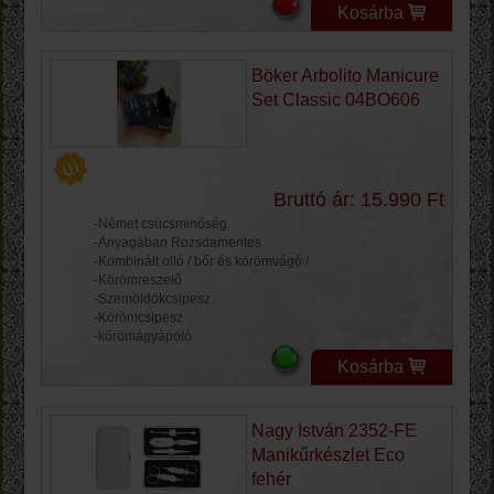
Kosárba
Böker Arbolito Manicure
Set Classic 04BO606
Bruttó ár: 15.990 Ft
-Német csúcsminőség
-Anyagában Rozsdamentes
-Kombinált olló / bőr és körömvágó /
-Körömreszelő
-Szemöldökcsipesz
-Körömcsipesz
-körömágyápoló
Kosárba
Nagy István 2352-FE
Manikűrkészlet Eco
fehér