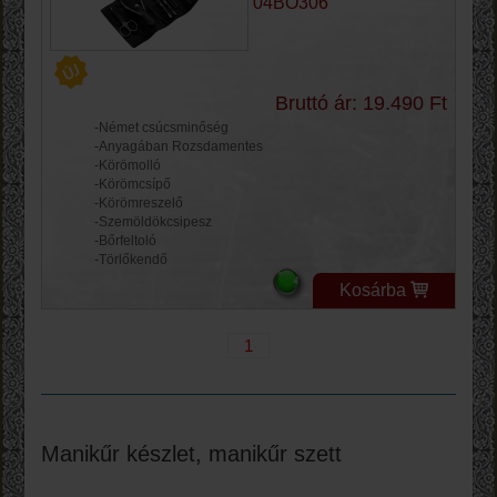
04BO306
Bruttó ár: 19.490 Ft
-Német csúcsminőség
-Anyagában Rozsdamentes
-Körömolló
-Körömcsípő
-Körömreszelő
-Szemöldökcsipesz
-Bőrfeltoló
-Törlőkendő
Kosárba
1
Manikűr készlet, manikűr szett