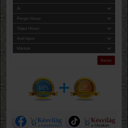
Ár
Penge Hossz
Teljes Hossz
Acél típus
Márkák
Keres