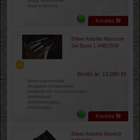
-Anyag: rozsdamentes
-Made in Germany
Kosárba
Böker Arbolito Manicure
Set Basic L 04BO506
Bruttó ár: 13.990 Ft
-Német csúcsminőség
-Anyagában Rozsdamentes
-Kombinált olló / bőr és körömvágó /
-Körömreszelő
-Szemöldökcsipesz
-Körömcsipesz
Kosárba
Böker Arbolito Manikűr