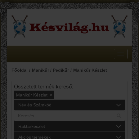
Toggle
navigatio
Főoldal
Manikűr / Pedikűr
Manikűr Készlet
Összetett termék kereső:
Manikűr Készlet
×
Név és Számkód
Raktárkészlet
Akciós termékek