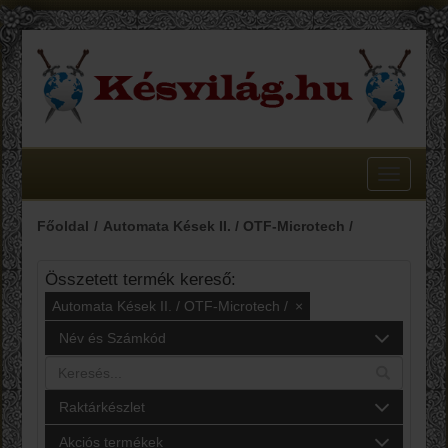
Toggle
navigatio
Főoldal
Automata Kések II. / OTF-Microtech /
Összetett termék kereső:
Automata Kések II. / OTF-Microtech /
×
Név és Számkód
Raktárkészlet
Akciós termékek