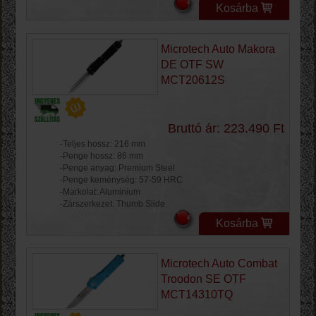
Kosárba
Microtech Auto Makora
DE OTF SW
MCT20612S
Bruttó ár: 223.490 Ft
-Teljes hossz: 216 mm
-Penge hossz: 86 mm
-Penge anyag: Premium Steel
-Penge keménység: 57-59 HRC
-Markolat: Aluminium
-Zárszerkezet: Thumb Slide
Kosárba
Microtech Auto Combat
Troodon SE OTF
MCT14310TQ