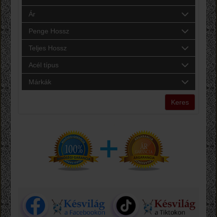
Ár
Penge Hossz
Teljes Hossz
Acél típus
Márkák
Keres