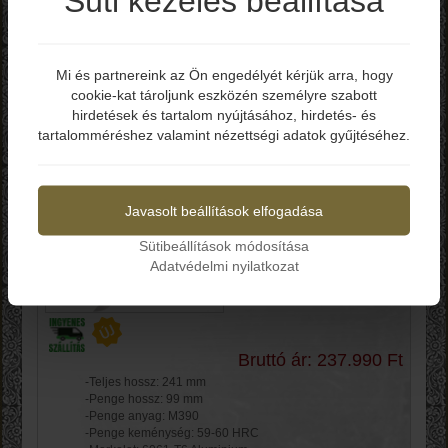
Süti kezelés beállítása
Bruttó ár: 237.990 Ft
Mi és partnereink az Ön engedélyét kérjük arra, hogy
-Teljes hossz: 241 mm
cookie-kat tároljunk eszközén személyre szabott
Elmúltál már 18 éves?
-Penge hossz: 99 mm
-Penge anyag: M390
hirdetések és tartalom nyújtásához, hirdetés- és
-Penge keménység: 59-60 HRC
tartalomméréshez valamint nézettségi adatok gyűjtéséhez.
-Markolat: 6061-T6 Aluminium
Igen
Nem
-Zárszerkezet: Thumb Slide
Kosárba
Javasolt beállítások elfogadása
Sütibeállítások módosítása
Microtech Auto Combat
Adatvédelmi nyilatkozat
Troodon SE OTF
MCT14310OR
Bruttó ár: 237.990 Ft
-Teljes hossz: 241 mm
-Penge hossz: 99 mm
-Penge anyag: M390
-Penge keménység: 59-60 HRC