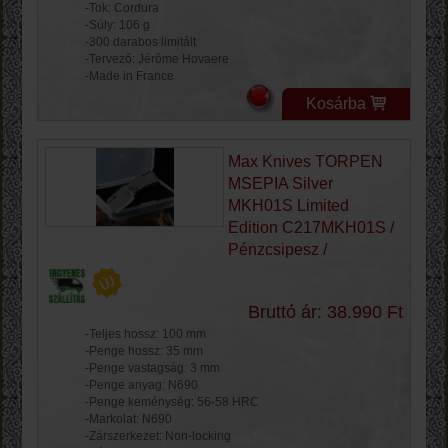
-Tok: Cordura
-Súly: 106 g
-300 darabos limitált
-Tervező: Jérôme Hovaere
-Made in France
Kosárba
Max Knives TORPEN
MSEPIA Silver
MKH01S Limited
Edition C217MKH01S /
Pénzcsipesz /
Bruttó ár: 38.990 Ft
-Teljes hossz: 100 mm
-Penge hossz: 35 mm
-Penge vastagság: 3 mm
-Penge anyag: N690
-Penge keménység: 56-58 HRC
-Markolat: N690
-Zárszerkezet: Non-locking