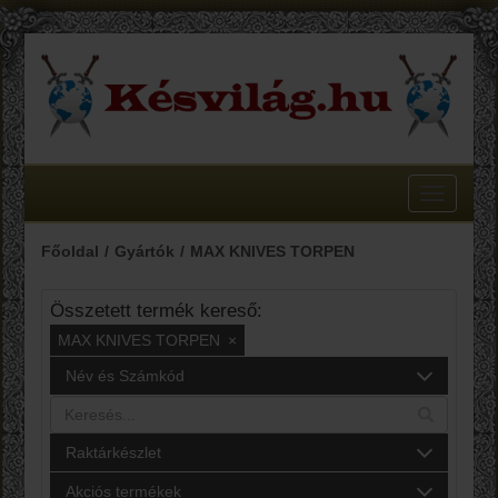
Toggle
navigatio
Főoldal
Gyártók
MAX KNIVES TORPEN
Összetett termék kereső:
MAX KNIVES TORPEN
×
Név és Számkód
Raktárkészlet
Akciós termékek