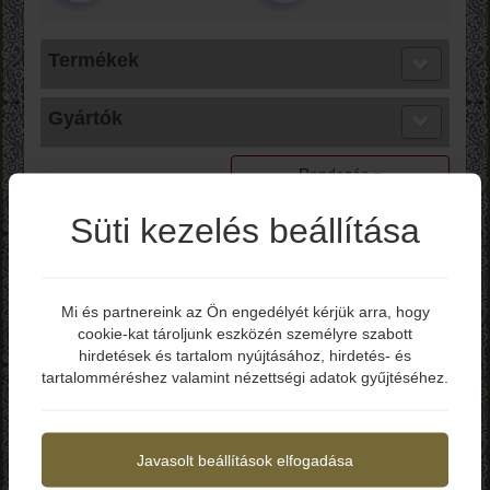
Termékek
Gyártók
Rendezés
Süti kezelés beállítása
Max Knives TORPEN
WARTHOG Titane
Anodisé MKH02B
Limited Edition
Mi és partnereink az Ön engedélyét kérjük arra, hogy
cookie-kat tároljunk eszközén személyre szabott
Elmúltál már 18 éves?
hirdetések és tartalom nyújtásához, hirdetés- és
Bruttó ár: 82.490 Ft
tartalomméréshez valamint nézettségi adatok gyűjtéséhez.
-Teljes hossz: 176 mm
Igen
Nem
-Penge hossz: 77 mm
-Penge vastagság: 3 mm
-Penge anyag: N690
Javasolt beállítások elfogadása
-Penge keménység: 58-60 HRC
-Markolat: Titánium