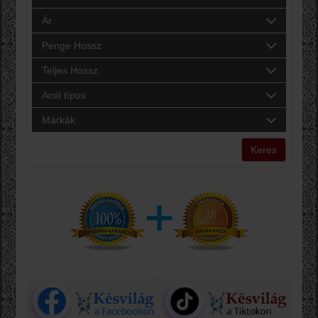
Ár
Penge Hossz
Teljes Hossz
Acél típus
Márkák
Keres