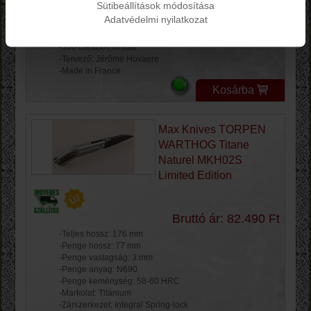
Sütibeállítások módosítása
-Zárszerkezet: Integral Spring-lock
Adatvédelmi nyilatkozat
-Tok: Cordura
-Súly: 106 g
-300 darabos limitált
-Tervező: Jérôme Hovaere
-Made in France
Kosárba
Max Knives TORPEN
WARTHOG Titane
Naturel MKH02S
Limited Edition
Bruttó ár: 82.490 Ft
-Teljes hossz: 176 mm
-Penge hossz: 77 mm
-Penge vastagság: 3 mm
-Penge anyag: N690
-Penge keménység: 58-60 HRC
-Markolat: Titánium
-Zárszerkezet: Integral Spring-lock