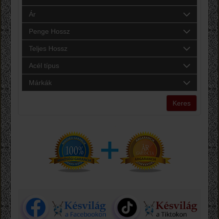
Ár
Penge Hossz
Teljes Hossz
Acél típus
Márkák
Keres