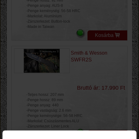
-Penge hossz: 92 mm
-Penge anyag: AUS-8
-Penge keménység: 56-58 HRC
-Markolat: Alumínium
-Zárszerkezet: Button-lock
-Made in Taiwan
Kosárba
Smith & Wesson
SWFR2S
Bruttó ár: 17.990 Ft
-Teljes hossz: 207 mm
-Penge hossz: 89 mm
-Penge anyag: 440
-Penge vastagság: 2.6 mm
-Penge keménysége: 56-58 HRC
-Markolat: Csúszásmentes ALU
-Zárszerkezet: Liner Lock
Kosárba