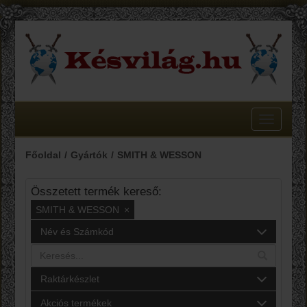
Toggle
navigatio
Főoldal
Gyártók
SMITH & WESSON
Összetett termék kereső:
SMITH & WESSON
×
Név és Számkód
Raktárkészlet
Akciós termékek