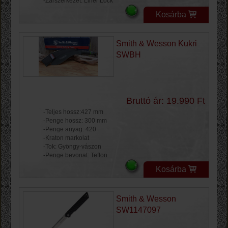
-Zárszerkezet: Liner Lock
Kosárba
Smith & Wesson Kukri
SWBH
Bruttó ár: 19.990 Ft
-Teljes hossz:427 mm
-Penge hossz: 300 mm
-Penge anyag: 420
-Kraton markolat
-Tok: Gyöngy-vászon
-Penge bevonat: Teflon
Kosárba
Smith & Wesson
SW1147097