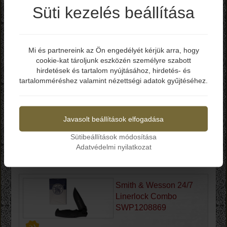
Süti kezelés beállítása
Smith & Wesson
CKTACB SWTACB
Mi és partnereink az Ön engedélyét kérjük arra, hogy
cookie-kat tároljunk eszközén személyre szabott
Elmúltál már 18 éves?
hirdetések és tartalom nyújtásához, hirdetés- és
Bruttó ár: 14.990 Ft
tartalomméréshez valamint nézettségi adatok gyűjtéséhez.
-Teljes hossz: 208 mm
Igen
Nem
-Penge hossz: 89 mm
-Penge vastagság: 2.5 mm
-Penge anyag: 440
Javasolt beállítások elfogadása
-Penge keménység: 56-58 HRC
-Markolat: Csúszásmentes műanyag
Sütibeállítások módosítása
-Zárszerkezet: Liner Lock
Adatvédelmi nyilatkozat
Kosárba
Smith & Wesson 24/7
Linerlock Combo
SWP1208869