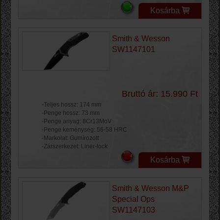
Kosárba
Smith & Wesson
SW1147101
Bruttó ár: 15.990 Ft
-Teljes hossz: 174 mm
-Penge hossz: 73 mm
-Penge anyag: 8Cr13MoV
-Penge keménység: 56-58 HRC
-Markolat: Gumírozott
-Zárszerkezet: Liner-lock
Kosárba
Smith & Wesson M&P
Special Ops
SW1147103