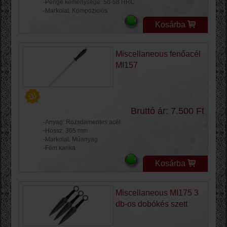
-Penge keménysége: 56-58 HRC
-Markolat: Kompozíciós
Kosárba
Miscellaneous fenőacél
MI157
Bruttó ár: 7.500 Ft
-Anyag: Rozsdamentes acél
-Hossz: 305 mm
-Markolat: Műanyag
-Fém karika
Kosárba
Miscellaneous MI175 3
db-os dobókés szett