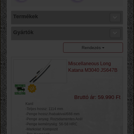
Termékek
Gyártók
Rendezés
Miscellaneous Long
Katana M3040 JS647B
Bruttó ár: 59.990 Ft
Kard:
-Teljes hossz: 1114 mm
-Penge hossz:/habakival/688 mm
-Penge anyag: Rozsdamentes Acél
-Penge keménység: 56-58 HRC
-Markolat: Kompozit