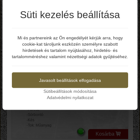
-Iránytű
-Mini túlélőkészlet
Süti kezelés beállítása
Kosárba
Miscellaneous Survival
Mi és partnereink az Ön engedélyét kérjük arra, hogy
Card Túlélő kártya
cookie-kat tároljunk eszközén személyre szabott
Elmúltál már 18 éves?
MI118
hirdetések és tartalom nyújtásához, hirdetés- és
tartalomméréshez valamint nézettségi adatok gyűjtéséhez.
Igen
Nem
Bruttó ár: 2.990 Ft
-Mérete: 69 mm x 44 mm
Javasolt beállítások elfogadása
-Anyaga: Rozsdamentes Acél
-Konzervnyitó
Sütibeállítások módosítása
-Csavarhúzó
Adatvédelmi nyilatkozat
-Vonalzó
-Csavarkulcs
-Fűrész
-Sörbontó
-Kés
-Tok: Műanyag
Kosárba