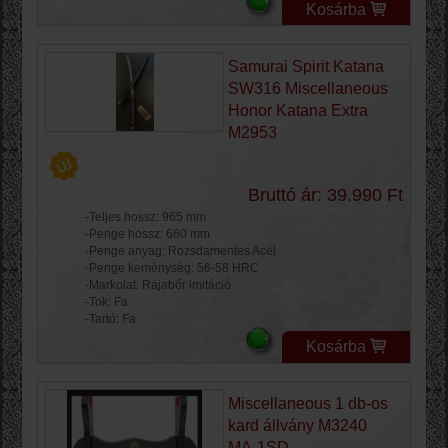
Kosárba
Samurai Spirit Katana
SW316 Miscellaneous
Honor Katana Extra
M2953
Bruttó ár: 39.990 Ft
-Teljes hossz: 965 mm
-Penge hossz: 660 mm
-Penge anyag: Rozsdamentes Acél
-Penge keménység: 56-58 HRC
-Markolat: Rájabőr imitáció
-Tok: Fa
-Tartó: Fa
Kosárba
Miscellaneous 1 db-os
kard állvány M3240
MA-1SD