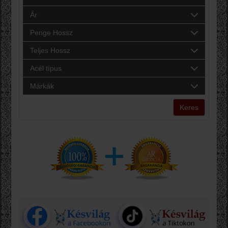
Ár
Penge Hossz
Teljes Hossz
Acél típus
Márkák
Keres