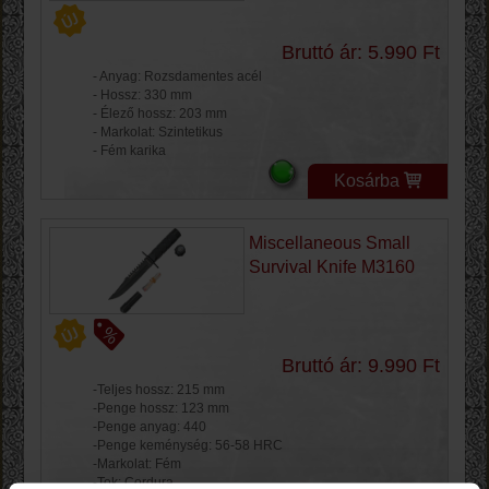
Bruttó ár: 5.990 Ft
- Anyag: Rozsdamentes acél
- Hossz: 330 mm
- Élező hossz: 203 mm
- Markolat: Szintetikus
- Fém karika
Kosárba
Miscellaneous Small
Survival Knife M3160
Bruttó ár: 9.990 Ft
-Teljes hossz: 215 mm
-Penge hossz: 123 mm
-Penge anyag: 440
-Penge keménység: 56-58 HRC
-Markolat: Fém
-Tok: Cordura