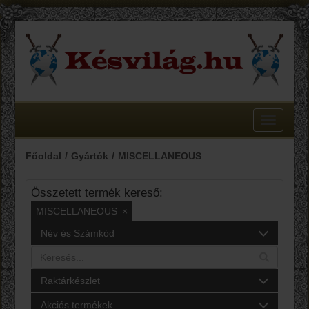
Toggle
navigatio
Főoldal
Gyártók
MISCELLANEOUS
Összetett termék kereső:
MISCELLANEOUS
×
Név és Számkód
Raktárkészlet
Akciós termékek