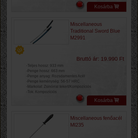
Kosárba
Miscellaneous
Traditional Sword Blue
M2991
Bruttó ár: 19.990 Ft
-Teljes hossz: 933 mm
-Penge hossz: 663 mm
-Penge anyag: Rozsdamentes Acél
-Penge keménység: 56-57 HRC
-Markolat: Zsinórral tekert/Kompozíciós
-Tok: Kompozíciós
Kosárba
Miscellaneous fenőacél
MI235