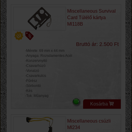
Miscellaneous Survival
Card Túlélő kártya
MI118B
Bruttó ár: 2.500 Ft
-Mérete: 69 mm x 44 mm
-Anyaga: Rozsdamentes Acél
-Konzervnyitó
-Csavarhúzó
-Vonalzó
-Csavarkulcs
-Fűrész
-Sörbontó
-Kés
-Tok: Műanyag
Kosárba
Miscellaneous csúzli
MI234