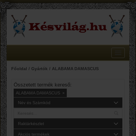
Toggle
navigatio
Főoldal
Gyártók
ALABAMA DAMASCUS
Összetett termék kereső:
ALABAMA DAMASCUS
×
Név és Számkód
Raktárkészlet
Akciós termékek