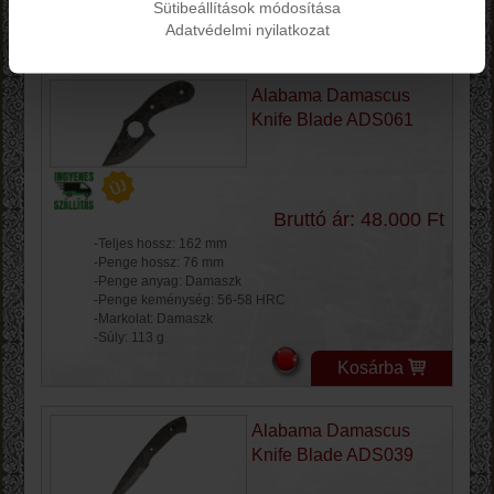
-Súly: 68 g
Sütibeállítások módosítása
Adatvédelmi nyilatkozat
Kosárba
Alabama Damascus
Knife Blade ADS061
Bruttó ár: 48.000 Ft
-Teljes hossz: 162 mm
-Penge hossz: 76 mm
-Penge anyag: Damaszk
-Penge keménység: 56-58 HRC
-Markolat: Damaszk
-Súly: 113 g
Kosárba
Alabama Damascus
Knife Blade ADS039