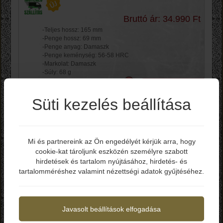
Bruttó ár: 34.990 Ft
-Teljes hossz: 165 mm
-Penge hossz: 69 mm
-Penge anyag: Damaszk
-Penge keménység: 56-58 HRC
-Markolat: Damaszk
-Súly: 68 g
Kosárba
Süti kezelés beállítása
Alabama Damascus
Knife Blade ADS056
Mi és partnereink az Ön engedélyét kérjük arra, hogy
cookie-kat tároljunk eszközén személyre szabott
Elmúltál már 18 éves?
hirdetések és tartalom nyújtásához, hirdetés- és
Bruttó ár: 34.990 Ft
tartalomméréshez valamint nézettségi adatok gyűjtéséhez.
-Teljes hossz: 165 mm
Igen
Nem
-Penge hossz: 69 mm
-Penge anyag: Damaszk
-Penge keménység: 56-58 HRC
Javasolt beállítások elfogadása
-Markolat: Damaszk