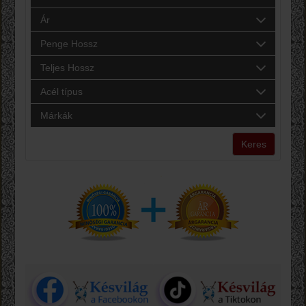
Ár
Penge Hossz
Teljes Hossz
Acél típus
Márkák
Keres