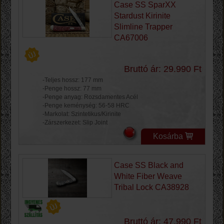
Case SS SparXX
Stardust Kirinite
Slimline Trapper
CA67006
Bruttó ár: 29.990 Ft
-Teljes hossz: 177 mm
-Penge hossz: 77 mm
-Penge anyag: Rozsdamentes Acél
-Penge keménység: 56-58 HRC
-Markolat: Szintetikus/Kirinite
-Zárszerkezet: Slip Joint
Kosárba
Case SS Black and
White Fiber Weave
Tribal Lock CA38928
Bruttó ár: 47.990 Ft