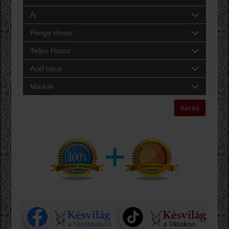
Ár
Penge Hossz
Teljes Hossz
Acél típus
Márkák
Keres