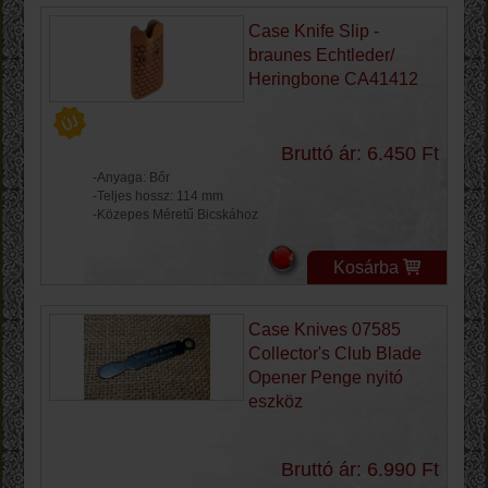
Case Knife Slip -
braunes Echtleder/
Heringbone CA41412
Bruttó ár: 6.450 Ft
-Anyaga: Bőr
-Teljes hossz: 114 mm
-Közepes Méretű Bicskához
Kosárba
Case Knives 07585
Collector's Club Blade
Opener Penge nyitó
eszköz
Bruttó ár: 6.990 Ft