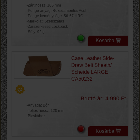
-Zárt hossz: 105 mm
-Penge anyag: Rozsdamentes Acél
-Penge keménysége: 56-57 HRC
-Markolat: Szénszálas
-Zárszerkezet: Lockback
-Súly: 92 g
Kosárba
Case Leather Side-
Draw Belt Sheath/
Scheide LARGE
CA50232
Bruttó ár: 4.990 Ft
-Anyaga: Bőr
-Teljes hossz: 120 mm
-Bicskához
Kosárba