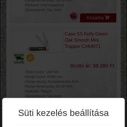
-Penge keménység: 56-58 HRC
-Markolat: Szarvasagancs
-Zárszerkezet: Slip Joint
Kosárba
Case SS Kelly Green
Oak Smooth Mini
Trapper CA64071
Bruttó ár: 38.390 Ft
-Teljes hossz: 188 mm
-Penge hossz: 83/82 mm
-Penge anyag: Rozsdamentes Acél
-Penge keménység: 56-58 HRC
-Markolat: Tölgyfa
-Zárszerkezet: Slip Joint
Kosárba
Süti kezelés beállítása
Case SS Amber Jigged
Bone Trapper - mit Clip