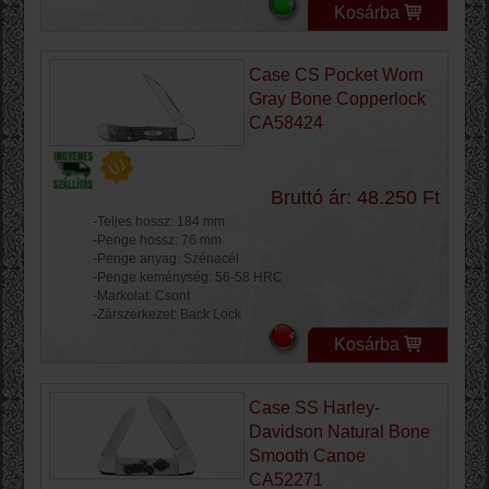
Kosárba
Case CS Pocket Worn
Gray Bone Copperlock
CA58424
Bruttó ár: 48.250 Ft
-Teljes hossz: 184 mm
-Penge hossz: 76 mm
-Penge anyag: Szénacél
-Penge keménység: 56-58 HRC
-Markolat: Csont
-Zárszerkezet: Back Lock
Kosárba
Case SS Harley-
Davidson Natural Bone
Smooth Canoe
CA52271