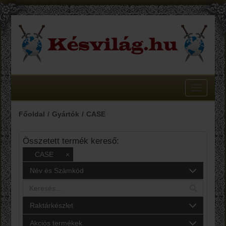
Toggle
navigatio
Főoldal
Gyártók
CASE
Összetett termék kereső:
CASE
×
Név és Számkód
Raktárkészlet
Akciós termékek