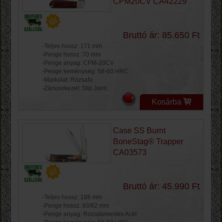
CPM20CV CA42229
Bruttó ár: 85.650 Ft
-Teljes hossz: 171 mm
-Penge hossz: 70 mm
-Penge anyag: CPM-20CV
-Penge keménység: 58-60 HRC
-Markolat: Rózsafa
-Zárszerkezet: Slip Joint
Kosárba
Case SS Burnt
BoneStag® Trapper
CA03573
Bruttó ár: 45.990 Ft
-Teljes hossz: 188 mm
-Penge hossz: 83/82 mm
-Penge anyag: Rozsdamentes Acél