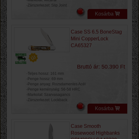
-Markolat: Micarta
-Zárszerkezet: Slip Joint
Kosárba
Case SS 6.5 BoneStag
Mini CopperLock
CA65327
Bruttó ár: 50.390 Ft
-Teljes hossz: 161 mm
-Penge hossz: 69 mm
-Penge anyag: Rozsdamentes Acél
-Penge keménység: 56-58 HRC
-Markolat: Szarvasagancs
-Zárszerkezet: Lockback
Kosárba
Case Smooth
Rosewood Highbanks