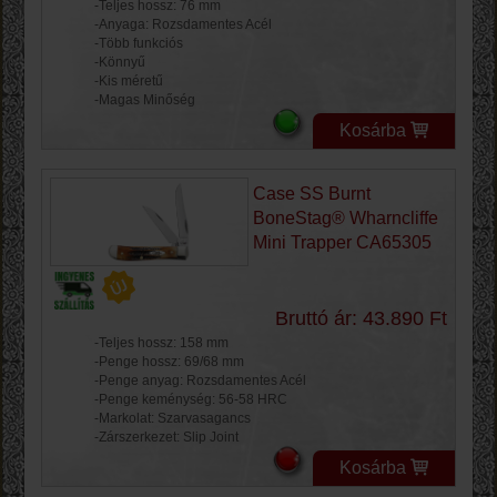
-Teljes hossz: 76 mm
-Anyaga: Rozsdamentes Acél
-Több funkciós
-Könnyű
-Kis méretű
-Magas Minőség
Kosárba
Case SS Burnt
BoneStag® Wharncliffe
Mini Trapper CA65305
Bruttó ár: 43.890 Ft
-Teljes hossz: 158 mm
-Penge hossz: 69/68 mm
-Penge anyag: Rozsdamentes Acél
-Penge keménység: 56-58 HRC
-Markolat: Szarvasagancs
-Zárszerkezet: Slip Joint
Kosárba